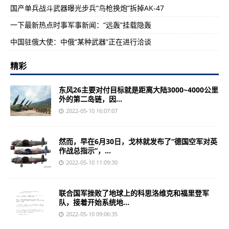
国产单兵战斗武器曝光步兵“鸟枪换炮”拆掉AK-47
一下最新热点时事军事新闻：“远轰”挂载隐轰
中国驻俄大使：中俄“某种武器”正在进行洽谈
精彩
东风26主要对付目标就是距离大陆3000~4000公里
外的第二岛链，因...
2022-05-10 16:07:07
然而，早在6月30日，戈林就发布了“德国空军对英
作战总指示”，...
2022-05-10 11:09:30
联合国军挫败了地球上的科思洛维克和福里登军
队，接着开始系统地...
2022-05-10 09:06:35