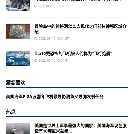
2022-05-10 17:02:11
冒险岛中的神秘河怎么去现代之门前往神秘区域介
绍
2022-05-10 13:04:57
比a10更恐怖的飞机被人们称为“飞行炮艇”
2022-05-10 13:04:41
猜您喜欢
美国海军P-8A波塞冬飞机领导协调鱼叉导弹发射任务
热点
美国是世界上军事最强大的国家，美国海军现在服
役有10艘尼米兹级...