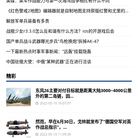
美媒：美军作战能力与第一次海湾战争相比有什么不同
《红色警戒2地图》编辑器就是自制地图支持原版红警和尤里的复仇
解放军单兵装备有多贵
战舰少女r3.3.0怎么反和谐有什么方法？ios的开游戏后会
国产单兵战斗武器曝光步兵“鸟枪换炮”拆掉AK-47
一下最新热点时事军事新闻：“远轰”挂载隐轰
中国驻俄大使：中俄“某种武器”正在进行洽谈
精彩
东风26主要对付目标就是距离大陆3000~4000公里
外的第二岛链，因...
2022-05-10 16:07:07
然而，早在6月30日，戈林就发布了“德国空军对英
作战总指示”，...
2022-05-10 11:09:30