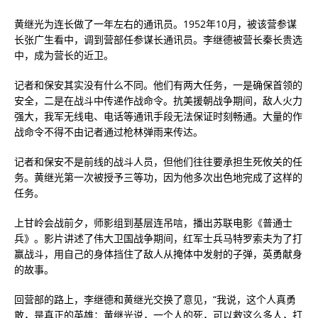
黄继光为连长做了一年左右的通讯员。1952年10月，被该营参谋
长张广生看中，调到营部任参谋长通讯员。李继德被营长秦长贵选
中，成为营长的近卫。
记者和保安其实没有什么不同。他们有两大任务，一是确保首领的
安全，二是在战斗中传递作战命令。抗美援朝战争期间，敌人火力
强大，我军无线电、电话等通讯手段无法保证时刻畅通。大量的作
战命令不得不由记者通过枪林弹雨来传达。
记者和保安不是前线的战斗人员，但他们往往要承担生死攸关的任
务。黄继光第一次被授予三等功，因为他多次出色地完成了这样的
任务。
上甘岭会战前夕，师影组到基层连吊唁，播出苏联电影《普通士
兵》。影片讲述了伟大卫国战争期间，红军士兵马特罗索夫为了打
赢战斗，用自己的身体挡住了敌人从掩体中发射的子弹，英勇献身
的故事。
回营部的路上，李继德和黄继光交换了意见，“我说，这个人真勇
敢，是真正的英雄；黄继光说，一个人的死，可以救这么多人，打