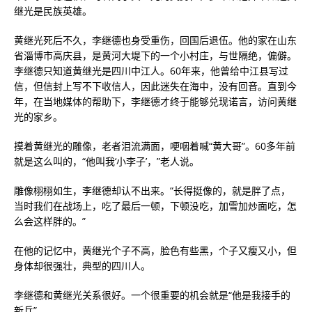
继光是民族英雄。
黄继光死后不久，李继德也身受重伤，回国后退伍。他的家在山东
省淄博市高庆县，是黄河大堤下的一个小村庄，与世隔绝，偏僻。
李继德只知道黄继光是四川中江人。60年来，他曾给中江县写过
信，但信封上写不下收信人，因此迷失在海中，没有回音。直到今
年，在当地媒体的帮助下，李继德才终于能够兑现诺言，访问黄继
光的家乡。
摸着黄继光的雕像，老者泪流满面，哽咽着喊“黄大哥”。60多年前
就是这么叫的，“他叫我‘小李子’，”老人说。
雕像栩栩如生，李继德却认不出来。“长得挺像的，就是胖了点，
当时我们在战场上，吃了最后一顿，下顿没吃，加雪加炒面吃，怎
么会这样胖的。”
在他的记忆中，黄继光个子不高，脸色有些黑，个子又瘦又小，但
身体却很强壮，典型的四川人。
李继德和黄继光关系很好。一个很重要的机会就是“他是我接手的
新兵”。