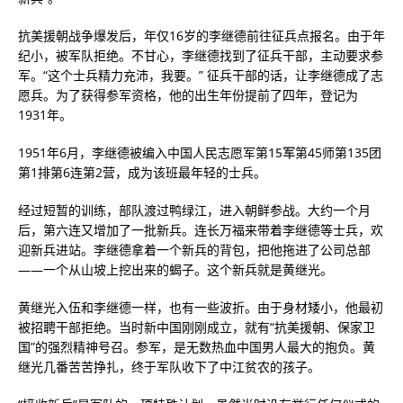
抗美援朝战争爆发后，年仅16岁的李继德前往征兵点报名。由于年
纪小，被军队拒绝。不甘心，李继德找到了征兵干部，主动要求参
军。“这个士兵精力充沛，我要。” 征兵干部的话，让李继德成了志
愿兵。为了获得参军资格，他的出生年份提前了四年，登记为
1931年。
1951年6月，李继德被编入中国人民志愿军第
15军
第45师第135团
第1排第6连第2营，成为该班最年轻的士兵。
经过短暂的训练，部队渡过鸭绿江，进入朝鲜参战。大约一个月
后，第六连又增加了一批新兵。连长万福来带着李继德等士兵，欢
迎新兵进站。李继德拿着一个新兵的背包，把他拖进了公司总部
——一个从山坡上挖出来的蝎子。这个新兵就是黄继光。
黄继光入伍和李继德一样，也有一些波折。由于身材矮小，他最初
被招聘干部拒绝。当时新中国刚刚成立，就有“抗美援朝、保家卫
国”的强烈精神号召。参军，是无数热血中国男人最大的抱负。黄
继光几番苦苦挣扎，终于军队收下了中江贫农的孩子。