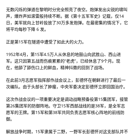
无数闪烁的弹道在黎明时分完全照亮了夜空。炮弹发出尖锐的啸叫
声，爆炸声如滚雷般持续不断。据《第十五军军史》记载，仅14
日，美军就向上甘岭投放了30万多发炮弹。在最密集的情况下，它
将平均每秒下降 6 发。
正是第15军在隧道中遭受了如此大的火力。
1952年4月，第15军4.5万人从休息的地鼓山向武胜山、西山进
军。这只因第五战而伤痕累累的“老虎”，已经休息了9个月。现
在，他舔了舔伤口上的鲜血，精神抖擞的回到了战场。
在此前3月志愿军指挥部作战会议上，彭德怀在朝鲜进行了最后一
次编队。由于头部长了肿瘤，中央军委决定彭德怀立即回国治疗。
这次作战会议的一项重要决定是调动战略预备役第15集团军，接管
第26集团军的防御阵地。守卫15军西部战线的是38军，是全军志
愿军的王牌。第15军和第38军共同负责志愿军核心阵地的前线防
御。
解放战争时期，15军隶属于二野，一野军长彭德怀对这支部队并不