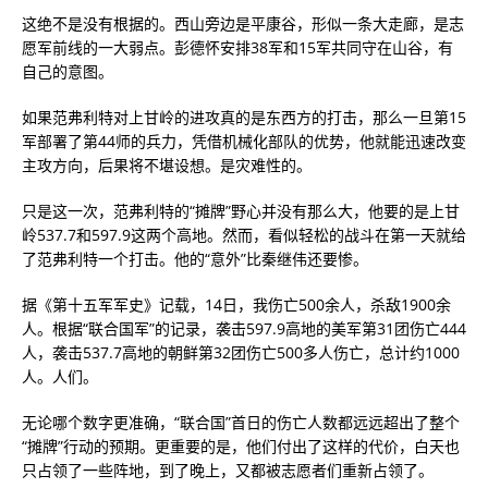
这绝不是没有根据的。西山旁边是平康谷，形似一条大走廊，是志
愿军前线的一大弱点。彭德怀安排38军和15军共同守在山谷，有
自己的意图。
如果范弗利特对上甘岭的进攻真的是东西方的打击，那么一旦第15
军部署了第44师的兵力，凭借机械化部队的优势，他就能迅速改变
主攻方向，后果将不堪设想。是灾难性的。
只是这一次，范弗利特的“摊牌”野心并没有那么大，他要的是上甘
岭537.7和597.9这两个高地。然而，看似轻松的战斗在第一天就给
了范弗利特一个打击。他的“意外”比秦继伟还要惨。
据《第十五军军史》记载，14日，我伤亡500余人，杀敌1900余
人。根据“联合国军”的记录，袭击597.9高地的美军第31团伤亡444
人，袭击537.7高地的朝鲜第32团伤亡500多人伤亡，总计约1000
人。人们。
无论哪个数字更准确，“联合国”首日的伤亡人数都远远超出了整个
“摊牌”行动的预期。更重要的是，他们付出了这样的代价，白天也
只占领了一些阵地，到了晚上，又都被志愿者们重新占领了。