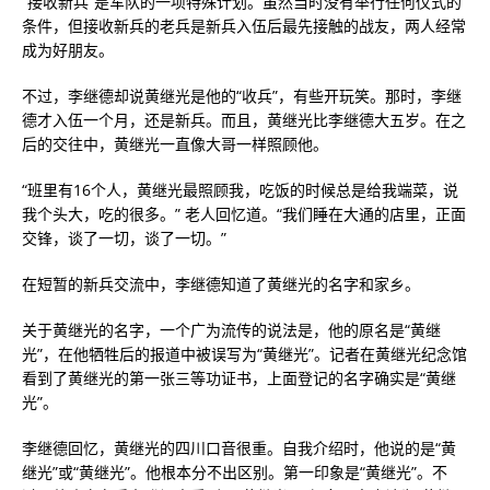
“接收新兵”是军队的一项特殊计划。虽然当时没有举行任何仪式的
条件，但接收新兵的老兵是新兵入伍后最先接触的战友，两人经常
成为好朋友。
不过，李继德却说黄继光是他的“收兵”，有些开玩笑。那时，李继
德才入伍一个月，还是新兵。而且，黄继光比李继德大五岁。在之
后的交往中，黄继光一直像大哥一样照顾他。
“班里有16个人，黄继光最照顾我，吃饭的时候总是给我端菜，说
我个头大，吃的很多。” 老人回忆道。“我们睡在大通的店里，正面
交锋，谈了一切，谈了一切。”
在短暂的新兵交流中，李继德知道了黄继光的名字和家乡。
关于黄继光的名字，一个广为流传的说法是，他的原名是“黄继
光”，在他牺牲后的报道中被误写为“黄继光”。记者在黄继光纪念馆
看到了黄继光的第一张三等功证书，上面登记的名字确实是“黄继
光”。
李继德回忆，黄继光的四川口音很重。自我介绍时，他说的是“黄
继光”或“黄继光”。他根本分不出区别。第一印象是“黄继光”。不