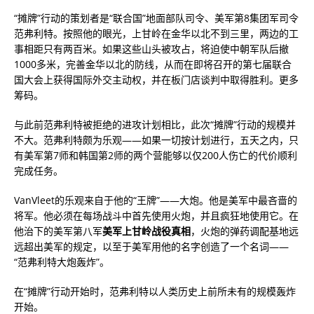
“摊牌”行动的策划者是“联合国”地面部队司令、美军第8集团军司令
范弗利特。按照他的眼光，上甘岭在金华以北不到三里，两边的工
事相距只有两百米。如果这些山头被攻占，将迫使中朝军队后撤
1000多米，完善金华以北的防线，从而在即将召开的第七届联合
国大会上获得国际外交主动权，并在板门店谈判中取得胜利。更多
筹码。
与此前范弗利特被拒绝的进攻计划相比，此次“摊牌”行动的规模并
不大。范弗利特颇为乐观——如果一切按计划进行，五天之内，只
有美军第7师和韩国第2师的两个营能够以仅200人伤亡的代价顺利
完成任务。
VanVleet的乐观来自于他的“王牌”——大炮。他是美军中最吝啬的
将军。他必须在每场战斗中首先使用火炮，并且疯狂地使用它。在
他治下的美军第八军
美军上甘岭战役真相
，火炮的弹药调配基地远
远超出美军的规定，以至于美军用他的名字创造了一个名词——
“范弗利特大炮轰炸”。
在“摊牌”行动开始时，范弗利特以人类历史上前所未有的规模轰炸
开始。