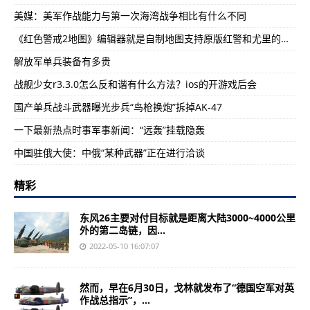
美媒：美军作战能力与第一次海湾战争相比有什么不同
《红色警戒2地图》编辑器就是自制地图支持原版红警和尤里的复仇
解放军单兵装备有多贵
战舰少女r3.3.0怎么反和谐有什么方法？ios的开游戏后会
国产单兵战斗武器曝光步兵“鸟枪换炮”拆掉AK-47
一下最新热点时事军事新闻：“远轰”挂载隐轰
中国驻俄大使：中俄“某种武器”正在进行洽谈
精彩
东风26主要对付目标就是距离大陆3000~4000公里
外的第二岛链，因...
2022-05-10 16:07:07
然而，早在6月30日，戈林就发布了“德国空军对英
作战总指示”，...