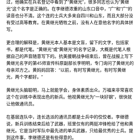
过，他确实在兵名登记中看到了“黄继光”，很多同志也认为“黄继
光”这个名字是正确的。在李继德浓重的山东口音中，“广”和“广”的
读音也分不清。这个连的士兵大多来自四川和山东，而且大部分没
有受过高等教育。在黄继光牺牲之前，没有人在意他名字的具体拼
写。
更合理的解释是，黄继光本人基本是文盲，留下的文字，包括家
书，都是代笔。“黄继光”或“黄继光”的名字记录，大概是代笔人根
据自己的声音随意写下的。抗美援朝战争结束后，曾在战报上写下
黄继光名字的第45师宣传科原副部长李明明，专门询问了黄继光的
母亲邓方之。黄妈妈回答：“以前，有时写黄继光，有时写黄继
光，两个字都好。”
黄继光头脑聪明，马上就能学会，身体素质出众。万福来非常喜欢
这个在训练中表现出色的新兵。他视黄继光为“一块好钢”，很快就
让他做通讯员。
在基层连队中，连长选派的通讯员都是士兵中的佼佼者。李继德
说，新兵训练结束后给了武器，班里仅有的两挺冲锋枪给了他和黄
继光。它是当时军队中最先进的单兵武器，只给最优秀的士兵。提
到这件事，李继德还是有些得意的。