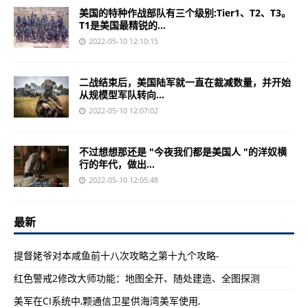
美国的特种作战部队有三个级别:Tier1、T2、T3。
T1是美国最精锐的...
2022-05-10 12:10:15
二战结束后，美国陆军就一直在裁减数量，并开始
从规模型军队转向...
2022-05-10 12:07:02
不过想想那还是 "今夜我们都是美国人 "的洋奴横
行的年代，做出...
2022-05-10 12:05:48
最新
提督姥爷对本咸鱼前十八次攻略之第十九个攻略-
红色警戒2修改大师功能：地图全开、随处建造、全图探测
美军在CI系统中,颗通信卫星供海湾美军使用,