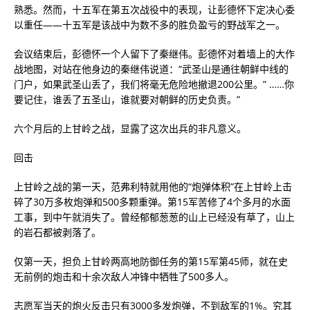
熟悉。然而，十五军在第五次战役中的表现，让彭德怀下定决心委
以重任——十五军是该战中为数不多的胜负盈亏的野战军之一。
会议结束后，彭德怀一个人留下了秦继伟。彭德怀对着墙上的大作
战地图，对站在他身边的秦继伟说道：“武圣山是通往朝鲜中线的
门户，如果武圣山丢了，我们将毫无危险地撤退200公里。” ……你
要记住，谁丢了五圣山，谁就要对朝鲜的历史负责。”
六个月后的上甘岭之战，显露了这次出兵的非凡意义。
回击
上甘岭之战的第一天，范弗利特就用他的“炮弹体积”在上甘岭上击
碎了30万多枚炮弹和500多颗重弹。第15军苦修了4个多月的水面
工事，到中午就消失了。曾经郁郁葱葱的山上已经没有草了，山上
的岩石都被剥落了。
仅第一天，担负上甘岭两高地防御任务的第15军第45师，就在史
无前例的炮击和十余次敌人冲锋中牺牲了500多人。
志愿军当天的炮火反击只有3000多发炮弹，不到敌军的1%。究其