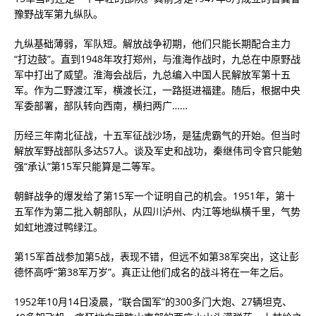
豫野战军第九纵队。
九纵基础薄弱，军队短。解放战争初期，他们只能长期配合主力
“打边鼓”。直到1948年攻打郑州，与淮海作战时，九总在中原野战
军中打出了威望。淮海会战后，九总编入中国人民解放军第十五
军。作为二野渡江军，横渡长江，一路挺进福建。随后，根据中央
军委部署，部队转向西南，横扫两广……
历经三年南北征战，十五军征战沙场，是猛虎霸气的开始。但当时
解放军野战部队多达57人。谈及军史和战功，秦继伟司令官只能勉
强“承认”第15军只能算是二等军。
朝鲜战争的爆发给了第15军一个证明自己的机会。1951年，第十
五军作为第二批入朝部队，从四川泸州、内江等地纵横千里，气势
如虹地渡过鸭绿江。
第15军首战参加第5战，表现不错，但远不如第38军突出，这让彭
德怀高呼“第38军万岁”。真正让他们成名的战斗将在一年之后。
1952年10月14日凌晨，“联合国军”的300多门大炮、27辆坦克、