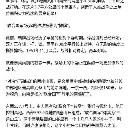
40多架飞机，疯狂地向武胜山南部的两座小山头灌弹药。上甘岭之
战打响。在这片3.7平方公里的小范围内，创造了人类战争史上单
位面积火力密度的最高记录！
“联合国军”发起的进攻被称为“摊牌”。
此前，朝鲜战场经历了罕见的相对平静时期。停战谈判已经开始，
双方正在谈、打、谈。两军在38度平行线上对峙，在无形的纬度上
撕扯摔跤。1951年11月以后，战线相对稳定，两军对峙。
就像暴风雨前的寂静一样，战场上的平静正在酝酿一场更加惨烈的
战斗。
“对决”行动瞄准的两座山顶，是义勇军中部战线的战略要地和前线
中部地区最高峰武圣山的前沿阵地。一东一西，相距仅150米，互
为犄角，向南是楔入“联合国军”阵地的两根钉子。
东面537.7号山，由志愿者和“联合国”“共享”：我们占领北山，他们
控制高地。西部597.9高地由3座山丘组成，“联合国军”称其为“三
角山丘”。两个高地后面的山谷里有一个十几户人家的小村子，叫
上甘岭。当时谁也没想到，这个小村庄会因为战争而载入史册。