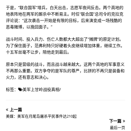
于是，“联合国军”增兵，白天出击，志愿军夜间反击。两个高地的
地表阵地在两军的厮杀中不断易主。时任“联合国”总司令的克拉克
评论说：“这次袭击一开始是有限的目标，后来演变成一场残酷的
恶毒赌博，以挽回面子。”
战斗时间、投入兵力、伤亡人数都大大超出了“摊牌”的原定计划。
为了保住面子，范弗利特只好硬着头皮继续增加体重，继续工作。
十五军丝毫不让步，陪他走到最后。
原本只是营级的战斗，而且战斗越来越大。这两个高地的军事意义
不再那么重要。双方争夺的是军队的尊严，比拼的不再只是装备和
火力，还有意志和决心。
标签：
美军上甘岭战役真相
/
上一篇
美媒：美军在月尾岛屠杀平民事件达210起
下一篇
最后一页