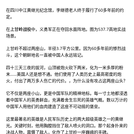
在四川中江黄继光纪念馆，李继德老人终于履行了60多年前的约
定。
在
上甘岭战役
中，义勇军正在夺回水面阵地。图为537.7高地实战
场景。
上甘岭不超过两座山，半径3.7平方公里。因为60多年前的惨烈战
斗，这个朝鲜地名一直被中国人永远铭记。
四十三天三夜的拔河，山顶被炮火砍下两米，化为一米多厚的粉
末……美国人还是想不通。他们使用了人类历史上最高密度的炮
火，付出了两万多人伤亡的代价。，为什么没有攻占这两座山头？
它不仅是两座小山，更是中国军队的精神地标。每一寸土地都浸透
着中国军人的英勇鲜血，充满着舍生忘死的英雄气概。数以万计的
中国军人用他们的血肉建造了这座不可动摇的堡垒。
这里最著名的英雄是人民军队历史上的两大超级英雄之一的黄继
光。关键时刻，他用胸膛挡住了敌人喷火的洞口。那个起身扑来的
决战人物，震慑了敌人，化作了上甘岭一座巍峨的丰碑。