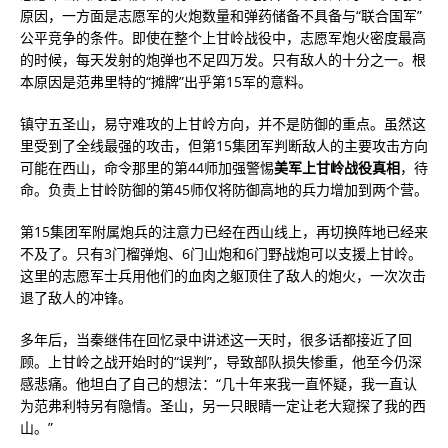
原因，一方面是志愿军的火炮数量和弹药储备不具备与“联合国军”
公平竞争的条件。即使在整个上甘岭战役中，志愿军炮火密度最高
的时候，每天发射的炮弹也不足四万发。只有敌人的十分之一。根
本原因是范弗里特的“摊牌”出乎第15军的意料。
镇守五圣山，易守难攻的上甘岭方向，并不是防御的重点。虽然这
里受到了全线最强的攻击，但第15集团军判断敌人的主要攻击方向
可能在西山，命令那里的第44师加强警惕
美军上甘岭战役真相
，待
命。负责上甘岭防御的第45师仅将防御高地的兵力增加到两个营。
第15集团军附属炮兵的注意力已经在西山线上，再切换阵地已经来
不及了。只有3门榴弹炮、6门山炮和6门野战炮可以支援上甘岭。
这里的志愿军士兵用他们的血肉之躯顶住了敌人的炮火，一次次击
退了敌人的冲锋。
多年后，当秦继伟在回忆录中讲述这一天时，很多话都接近了回
顾。上甘岭之战开始时的“误判”，导致部队损失惨重，他至今仍深
感悲痛。他坦白了自己的想法：“几十年来我一直怀疑，我一直认
为范弗利特另有隐情。圣山，另一只眼睛一定让老大窥探了我的西
山。”