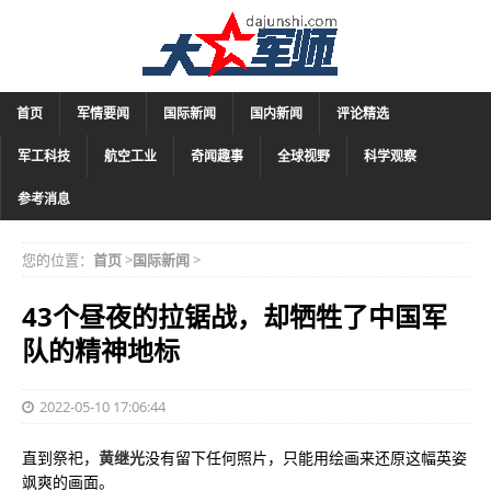
首页
军情要闻
国际新闻
国内新闻
评论精选
军工科技
航空工业
奇闻趣事
全球视野
科学观察
参考消息
您的位置：
首页
>
国际新闻
>
43个昼夜的拉锯战，却牺牲了中国军
队的精神地标
2022-05-10 17:06:44
直到祭祀，
黄继光
没有留下任何照片，只能用绘画来还原这幅英姿
飒爽的画面。