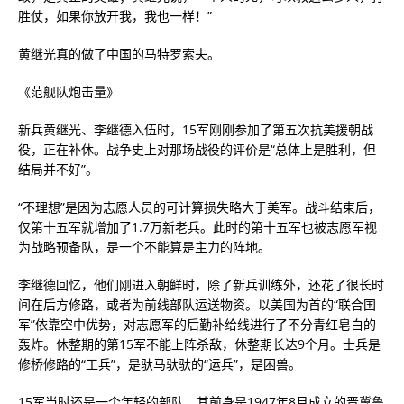
胜仗，如果你放开我，我也一样！”
黄继光真的做了中国的马特罗索夫。
《范舰队炮击量》
新兵黄继光、李继德入伍时，15军刚刚参加了第五次抗美援朝战
役，正在补休。战争史上对那场战役的评价是“总体上是胜利，但
结局并不好”。
“不理想”是因为志愿人员的可计算损失略大于美军。战斗结束后，
仅第十五军就增加了1.7万新老兵。此时的第十五军也被志愿军视
为战略预备队，是一个不能算是主力的阵地。
李继德回忆，他们刚进入朝鲜时，除了新兵训练外，还花了很长时
间在后方修路，或者为前线部队运送物资。以美国为首的“联合国
军”依靠空中优势，对志愿军的后勤补给线进行了不分青红皂白的
轰炸。休整期的第15军不能上阵杀敌，休整期长达9个月。士兵是
修桥修路的“工兵”，是驮马驮驮的“运兵”，是困兽。
15军当时还是一个年轻的部队。其前身是1947年8月成立的晋冀鲁