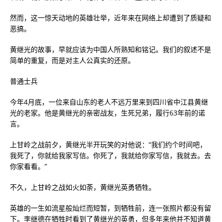
然而，这一惊天动地的英雄壮举，近年来在网络上却遭到了质疑和
恶搞。
黄继光的故事，早就应该为中国人所熟知和铭记。我们的叙述不是
简单的重复，而是对主人公真实的还原。
普通士兵
今年4月底，一位来自山东的老人不远万里来到四川省中江县黄继
光的老家。他是黄继光的亲密战友，生死兄弟，履行63年前的诺
言。
上甘岭之战前夕，黄继光半开玩笑的对他说：“我们约个时间吧，
我死了，你就给我家写信。你死了，我就给你家写信，我就去。去
你家看看。”
不久，上甘岭之战如火如荼，黄继光英勇牺牲。
英雄的一生如流星般灿烂而短暂，到牺牲前，连一张照片都没有留
下。李继德在牺牲时看到了黄继光的英勇，但多年来他并不知道黄