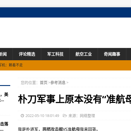
新闻
评论精选
军工科技
航空工业
奇闻趣事
争，中国自废武功表示不服
的唯一最高联合作战
您的位置：
首页
>
参考消息
>
是超大物流中西甲巴萨全场心
，美
军队的精神地标
朴刀军事上原本没有“准航
..
武器为主要内容大规模演习
3网小编为你们介绍美国航母数量及名字
2022-05-10 18:01:49
来源：网络整理
击落
退役特种兵(图)
.
我是朴道军，
两栖攻击舰
VS准
航母
我来回答。