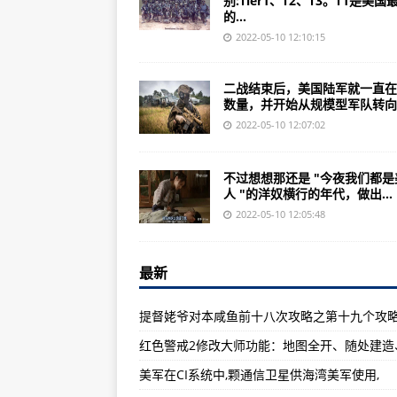
别:Tier1、T2、T3。T1是美国
火箭军42年执行1600余次铁路押
的...
某合成旅标兵一连为随时出动常态
2022-05-10 12:10:15
上甘岭中部战线的战略要点：上甘
二战结束后，美国陆军就一直在
看钢弹动画唯一正确的标准顺序是
数量，并开始从规模型军队转向..
营长三换行军图第８３集团军某旅
2022-05-10 12:07:02
中国导弹列车有哪些优点？人期待
不过想想那还是 "今夜我们都是
美国B-2轰炸机单价24亿美元，
人 "的洋奴横行的年代，做出...
美民众涌上街头观看航空秀人挤人(
2022-05-10 12:05:48
冒险岛骨灰级玩家必备：冒险岛伴
最新
《全民飞机大战》挑战赛6月新赛季
城堡：独特科技耗费较高带来相当
提督姥爷对本咸鱼前十八次攻略之第十九个攻略
中华第四帝国笔下文学最新章节：
索马里士兵伤亡只有这些，那么毫
美军在CI系统中,颗通信卫星供海湾美军使用,
提督姥爷对本咸鱼前十八次攻略之