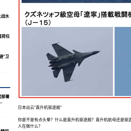
斗机做准备 等待五角大楼的决定
卫队基地为新战斗机做准备 等待五角大楼的决定
大战水
母舰步战列舰后尘的王牌武器！
几个？(组图)
载荷任
度超过二次大战水平
0日未能送入载荷任务送入轨道
链”卫
务?授衔书记华北军区司令员书记
射60颗“星链”卫星送上外太空
道导弹导弹美国全程监控
个好处是什么？
就部署
.
号过航南海“搞事情”
日本出云“直升机驱逐舰”
解决美航母编队
你是不是有点头晕？什么是直升机驱逐舰？直升机航母还是驱
来说最应该汲取的教训
人在做什么？