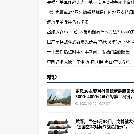
朴刀军事上原本没有“准航母”是什
歼-15舰载机造价非常昂贵，比航
解放军单兵装备有多贵
美五角大楼称中国战机在恐吓美国
国产单兵战斗武器曝光步兵“鸟枪换炮”拆掉AK-4
一下最新热点时事军事新闻：“远轰”挂载隐轰
中国驻俄大使：中俄“某种武器”正在进行洽谈
精彩
东风26主要对付目标就是距离
3000~4000公里外的第二岛链，因
2022-05-10 16:07:07
然而，早在6月30日，戈林就发
“德国空军对英作战总指示”，...
2022-05-10 11:09:30