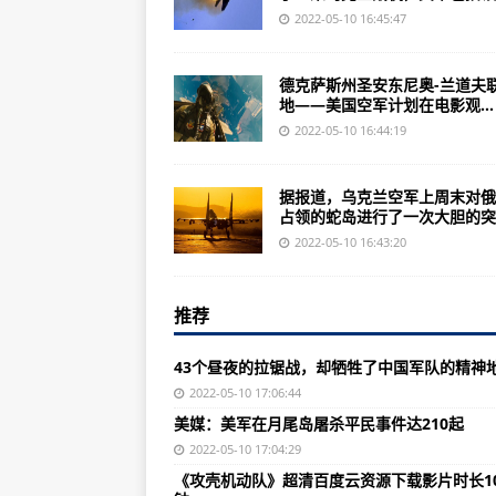
国家进入一级战备状态说明战争局
2022-05-10 16:45:47
美媒：美军在月尾岛屠杀平民事件达
德克萨斯州圣安东尼奥-兰道夫
《攻壳机动队》超清百度云资源下载
地——美国空军计划在电影观...
《高达08ms》总有点顺序才能领
2022-05-10 16:44:19
中国这几个国家有多少名舰载机飞行
据报道，乌克兰空军上周末对俄
中国海军陆战队：令世界上20多
占领的蛇岛进行了一次大胆的突..
俄罗斯称在哈尔科夫顿涅茨克击落
2022-05-10 16:43:20
空军在影院推出新的空中力量广告
推荐
新视频显示乌克兰大胆的喷气式战
新型NGAD隐形战斗机会是什么样
43个昼夜的拉锯战，却牺牲了中国军队的精神
随着印度阻止大规模的俄罗斯战机
2022-05-10 17:06:44
美媒：美军在月尾岛屠杀平民事件达210起
英国第一架喷气式战斗机 为什么
2022-05-10 17:04:29
第一位荷兰志愿战士在乌克兰丧生
《攻壳机动队》超清百度云资源下载影片时长1