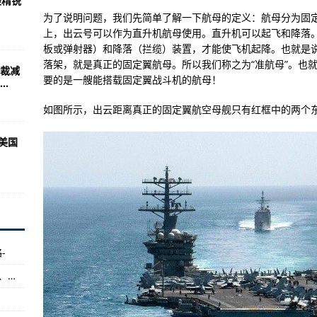
最精锐
运任务:守国宝护四方
为了说明问题，我们先简单了解一下航母的定义：航母分为固
化开展战备拉动演练
上，出云号可以作为直升机航母使用。直升机可以起飞和降落
板或弹射器）和降落（拦缆）装置，才能使飞机起降。也就是
岭并不是一座小村庄
落架，就是真正的固定翼航母。所以我们称之为“准航母”。也
裁减
按照出品时间，也就是哪个动画先出
要的是一艘能搭载固定翼战斗机的航母！
.
实战化训练见闻
如图所示，出云距离真正的固定翼航空母舰只有红框中的两个
着中国发展
美国
或许是世界上造价最昂贵的军用飞机了
组图)
侣问题解答怎么双开游戏怎么使用
即将开战(组图)
效果的科技介绍
-
天啊！那么多的飞机！
红色警戒2修改大师功能：地图全开、随处建造、全图探测
无疑问你永远不会听不到
第十九个攻略-