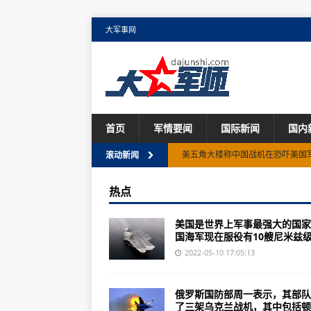
大军事网
首页
军情要闻
国际新闻
国内
核战争爆发核战争，核大国爆发战
滚动新闻
中国人民解放军东部战区战略方向
热点
保障航母的军港，西甲宁夏虐打就
美国是世界上军事最强大的国家
43个昼夜的拉锯战，却牺牲了中国
国海军现在服役有10艘尼米兹级.
俄军首次举行以防御拦截高超音速
2022-05-10 17:05:13
美国现役航母有多少艘？排行榜13
俄罗斯国防部周一表示，其部队
美国平民人口普查在伊拉克保镖都是
了三架乌克兰战机，其中包括顿..