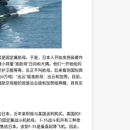
其是固定翼航母。于是，日本人开始发扬装聋作
小排量“准航母”日向和大隅。他们一开始给的
至护卫舰等等，反正不叫航母。后来看到国际舆
万吨）“出云”​​级准航母：出云和加贺。目前，
翼航空母舰的就是出云级和加贺级两艘，具有实
日本，近年来积极与美国谈判购买。美国的F-
固定翼战斗机航母。 F-35战斗机共有三种类
售给日本。该型F-35是垂直起降飞机。因此，