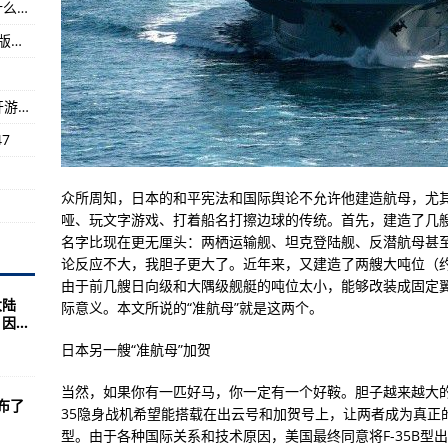
美媒：美军作战能力与第一次海湾战争相比有什么不同
么梗？
《红色警戒2地图》编辑器就是自制地图支持原版红警和尤里的复仇
母还要贵！
军机：赖着不走
战舰少女r3.3.0怎么反和谐有什么方法？ios的开游戏后会
7
众所周知，日本的和平宪法和国际舆论不允许他建造航母，尤
哑、玩文字游戏、打着船名打擦边球的传统。首先，建造了几艘
名字比现在更无厘头：两栖运输舰、坦克登陆舰、反潜航母甚
论反应不大，我胆子更大了。近年来，又建造了两艘大吨位（约4
由于前几艘日向级和大隅级舰艇的吨位太小，能够改装成固定
大陆
际意义。本文所说的“准航母”就是这两个。
...
日本另一艘“准航母”加贺
当然，如果你有一匹好马，你一定有一个好鞍。胆子越来越大的
布了
35隐身战机希望能搭载在出云号和加贺号上，让两者成为真正的
型。由于各种国际关系和技术原因，美国最终同意将F-35B型出