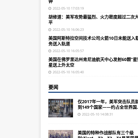
钟
巴恩斯空军国民警卫队基地为新战
2022-05-10 17:03:19
韦斯特菲尔德的巴恩斯空军国民警
胡修道：美军攻势最猛烈、火力密度超过二次
平
东风21D、东风26很可能是航空
2022-05-10 16:06:23
来说一说世界十大特种部队，你知道
美国阿斯特拉空间技术公司火箭10日未能送入
务送入轨道
胡修道：美军攻势最猛烈、火力密
2022-05-10 16:05:57
美国阿斯特拉空间技术公司火箭1
美国在佛罗里达州肯尼迪航天中心发射60颗“星
星送上外太空
十大元帅解放战争后都担任什么职
2022-05-10 16:05:40
美国在佛罗里达州肯尼迪航天中心发
中国成功发了一枚东风-41洲际弹
要闻
说起《解放军报》之前室最大的一
仅2017年一年，美军突击队员
到149个国家——约占全世界国..
台湾问题最新消息四：英国海军女王
2022-05-10 14:08:31
俄媒：中国核潜艇噪声缺陷已得到
军事科学院研究员王卫星:对美国
美国的特种作战部队有三个级