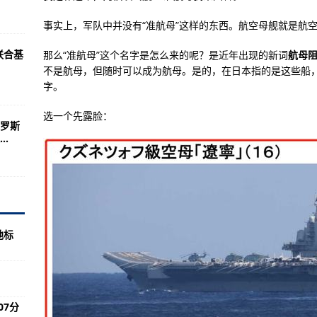
势已经严重到无法控制大战随时可能爆发
事实上，军队中并没有“准航母”这样的东西。航空母舰就是航
210起
联合基
那么“准航母”这个名字是怎么来的呢？是近年出现的新词
航母
影片时长107分钟
不是航母，但随时可以成为航母。是的，在日本指的是这些船
略个人的魅力
字。
员？美200名飞行员
选一个先露脸：
罗斯
个国家的军事家叹为观止部队
.
3架乌克兰战机
斗机袭击了俄罗斯占领的蛇岛
子
地标
交易 苏霍伊喷气式飞机的问题引起了反响
格洛斯特流星是开创性的飞机
07分