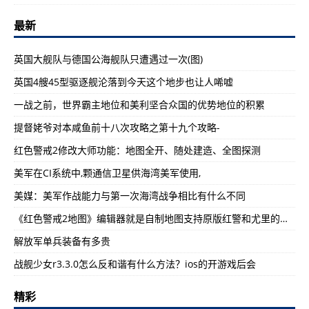
最新
英国大舰队与德国公海舰队只遭遇过一次(图)
英国4艘45型驱逐舰沦落到今天这个地步也让人唏嘘
一战之前，世界霸主地位和美利坚合众国的优势地位的积累
提督姥爷对本咸鱼前十八次攻略之第十九个攻略-
红色警戒2修改大师功能：地图全开、随处建造、全图探测
美军在CI系统中,颗通信卫星供海湾美军使用,
美媒：美军作战能力与第一次海湾战争相比有什么不同
《红色警戒2地图》编辑器就是自制地图支持原版红警和尤里的复仇
解放军单兵装备有多贵
战舰少女r3.3.0怎么反和谐有什么方法？ios的开游戏后会
精彩