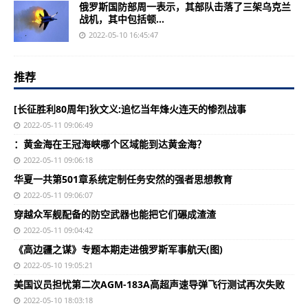
俄罗斯国防部周一表示，其部队击落了三架乌克兰
战机，其中包括顿...
2022-05-10 16:45:47
推荐
[长征胜利80周年]狄文义:追忆当年烽火连天的惨烈战事
2022-05-11 09:06:49
：黄金海在王冠海峡哪个区域能到达黄金海？
2022-05-11 09:06:18
华夏一共第501章系统定制任务安然的强者思想教育
2022-05-11 09:06:07
穿越众军舰配备的防空武器也能把它们碾成渣渣
2022-05-11 09:04:42
《高边疆之谋》专题本期走进俄罗斯军事航天(图)
2022-05-10 19:05:21
美国议员担忧第二次AGM-183A高超声速导弹飞行测试再次失败
2022-05-10 18:03:18