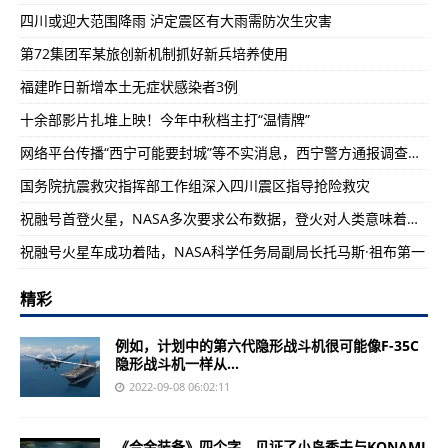
四川或迎大范围降雨 泸定震区有大雨需防次生灾害
第72集团军某旅创新机制抓好新兵培养使用
福建昨日新增本土无症状感染者3例
十余部影片扎堆上映！今年中秋档主打“温情牌”
网络平台传播“西宁可能要封城”等不实消息，西宁警方通报调查情况
国务院抗震救灾指挥部工作组深入四川震区指导抢险救灾
祝融号首登火星，NASA多次要求公布数据，登火对人类意味着什么？
祝融号火星车成功着陆，NASA科学任务局副局长托马斯·祖布第一
精彩
例如，计划中的第六代隐形战斗机很可能像F-35C
隐形战斗机一样从...
2022-09-08 06:02:11
《合金装备》四个字，见证了小岛秀夫与KONAMI