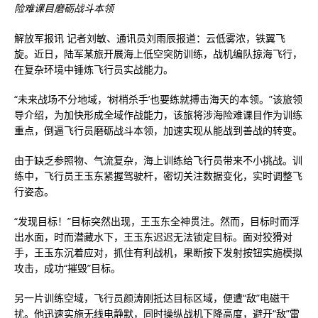
险难课目磨砺战斗本领
解放军报讯 记者刘敏、通讯员刘雨辰报道：云低雾浓，铁翼飞
旋。近日，陆军某旅开展海上低空突防训练，战机编队掠海飞行，
在复杂环境中锤炼飞行员实战能力。
“未来战场不分地域，‘树梢杀手’也要练就搏击海天的本领。”该旅领
导介绍，为加快形成全域作战能力，该旅将涉海险难课目作为训练
重点，倒逼飞行员磨砺战斗本领，加速实现从能战到善战的转变。
由于缺乏参照物、气流复杂，海上训练给飞行员带来不小挑战。训
练中，飞行员王玉东紧握驾驶杆，密切关注数据变化，实时调整飞
行姿态。
“发现目标！”目标突然出现，王玉东全神贯注。然而，目标时而浮
出水面，时而潜藏水下，王玉东迟迟无法锁定目标。面对狡猾对
手，王玉东沉着应对，抓住有利战机，果断按下发射按钮实施模拟
攻击，成功“摧毁”目标。
另一片训练空域，飞行员颜涛刚抵达目标区域，便遭“敌”电磁干
扰。他迅速实施无线电静默，同时操纵战机下降高度，避开“敌”雷