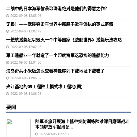
二战中的日本海军偷袭珍珠港绝对是他们的得意之作？
2022-09-08 12:03:06
无畏！——武装突击车世界中那股子近乎偏执的英式豪情
2022-09-08 12:02:42
一艘核潜艇足以毁灭一个中等国家《战舰世界》潜艇玩法攻略
2022-09-08 12:02:05
军工造船业一年就造了一个印度海军这恐怖的造船能力
2022-09-08 12:01:00
海岛奇兵小米版怎么查看神像序列下载地址下载错了
2022-09-08 11:06:37
夹江基地的09工程陆上模式堆工程地(图)
2022-09-08 11:06:08
要闻
陆军某旅开展海上低空突防训练险难课目磨砺战斗
本领解放军报讯记...
2022-09-08 12:27:30