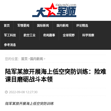
首页
军情要闻
国际新闻
国内新闻
评论精选
军工科技
航空工业
奇闻趣事
全球视野
科学观察
参考消息
您的位置：
首页
>
国内新闻
>
陆军某旅开展海上低空突防训练：险难
课目磨砺战斗本领
2022-09-08 12:27:30
陆军某旅开展海上低空突防训练