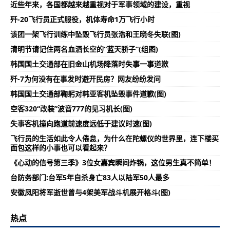
近些年来，各国都越来越重视对于军事领域的建设，重视
歼-20飞行员正式服役，机体寿命1万飞行小时
该团一架飞行训练中坠毁飞行员张浩和王晓冬失联(图)
清明节请记住两名血洒长空的“蓝天骄子”(组图)
韩国国土交通部在旧金山机场降落时失事一事道歉
歼-7为何没有在事发时避开民房？网友纷纷发问
韩国国土交通部鞠躬对韩亚客机坠毁事件道歉(图)
空客320“改装”波音777的见习机长(图)
失事客机撞向跑道前速度远低于建议时速(图)
飞行员的生活如此令人倦怠，为什么在陀螺仪的世界里，连下楼买
面包这样的小事也可以看起来？
《心动的信号第三季》3位女嘉宾瞬间炸锅，这位男生真不简单！
台防务部门:台军5年自杀身亡83人以陆军50人最多
安徽凤阳将军逝世曾与4架美军战斗机展开格斗(图)
热点