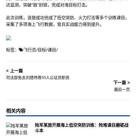
达监测，突破“敌”封锁，完成对海目标打击。
此次训练，该旅成功完成了低空突防、火力打击等多个训练课目，
采集了多项海上飞行数据，官兵实战能力得到提升。
标签：
飞行员
/
目标
/
课目
/
上一篇
司法部免去刘德伟等55人公证员职务
下一篇
最后一页
相关内容
陆军某旅开展海上低空突防训练：险难课目磨砺战
斗本