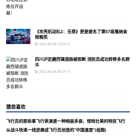
《攻壳机动队2：无罪》更是提名了第57届戛纳金
棕榈奖
2022-09-08 12:04:27
四川泸定磨西镇道路被阻断 消防员成功转移多名群
众
2022-09-08 09:27:17
猜您喜欢
飞行员的那些事飞行表演是一种绚丽多姿、惊险壮美的特技飞行
从战斗快递一线逆袭成飞行员创造的“中国速度”(组图)