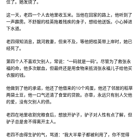
住了。她发烧了。
这一天，老四一个人去地里收玉米。当他在回家的路上，他听到了
一声霹雳。不舒服的桂英拖着残疾的身子，想给他送饭。小心掉进
下水道。
老四得知消息，跳河救妻，但来不及，等他把桂英带上岸时，她已
经死了。
第四个人不喜欢欠别人，常说：“一码就是一码”。尽管为了救张永
福的命，他多次献血，但最终还是用食物来抵消张永福儿子给他买
衣服的钱。
他做到了他的承诺，他还了他借来的10个鸡蛋，他还了邻居的稻草
两袋土豆，他一口气还清了食堂的贷款。亦章，永远只有别人欠他
的爱，没有欠别人的债。
老四在地里收割完粮食后，想放开驴子，驴子对人性有点了解，但
驴子总是舍不得离开主人。
老四不由得生驴的气，骂道：“我大半辈子都被利用了，你不觉得