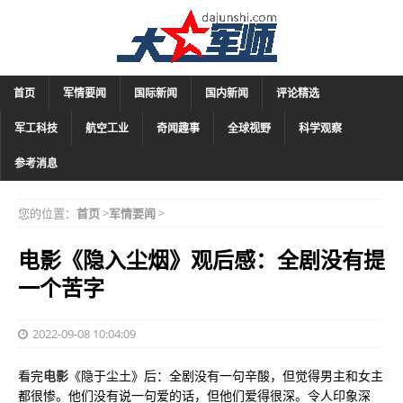
首页
军情要闻
国际新闻
国内新闻
评论精选
军工科技
航空工业
奇闻趣事
全球视野
科学观察
参考消息
您的位置：
首页
>
军情要闻
>
电影《隐入尘烟》观后感：全剧没有提
一个苦字
2022-09-08 10:04:09
看完
电影
《隐于尘土》后：全剧没有一句辛酸，但觉得男主和女主
都很惨。他们没有说一句爱的话，但他们爱得很深。令人印象深