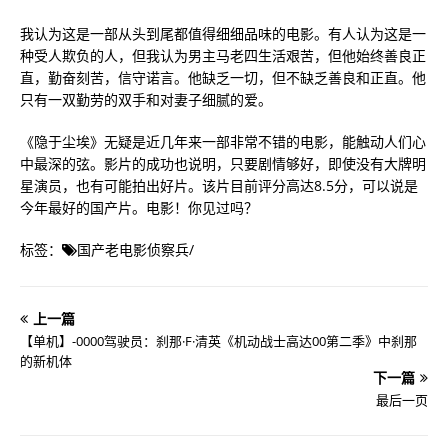
我认为这是一部从头到尾都值得细细品味的电影。有人认为这是一
种受人欺负的人，但我认为男主马老四生活艰苦，但他始终善良正
直，勤奋刻苦，信守诺言。他缺乏一切，但不缺乏善良和正直。他
只有一双勤劳的双手和对妻子细腻的爱。
《隐于尘埃》无疑是近几年来一部非常不错的电影，能触动人们心
中最深的弦。影片的成功也说明，只要剧情够好，即使没有大牌明
星演员，也有可能拍出好片。该片目前评分高达8.5分，可以说是
今年最好的国产片。电影！你见过吗？
标签：
国产老电影侦察兵
/
上一篇
【单机】-0000驾驶员：刹那·F·清英《机动战士高达00第二季》中刹那
的新机体
下一篇
最后一页