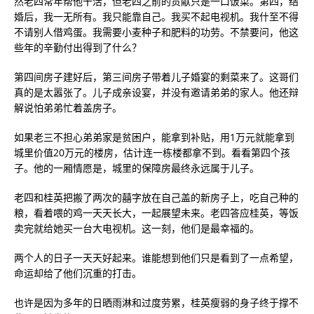
然老四常年帮他干活，但老四之前的贡献只是一口饭菜。第四，结
婚后，我一无所有。我只能靠自己。我买不起电视机。我什至不得
不请别人借鸡蛋。我需要小麦种子和肥料的功劳。不禁要问，他这
些年的辛勤付出得到了什么？
第四间房子建好后，第三间房子带着儿子婚宴的剩菜来了。这哥们
真的是太嚣张了。儿子成亲设宴，并没有邀请弟弟的家人。他还辩
解说怕弟弟忙着盖房子。
如果老三不担心弟弟家是贫困户，能拿到补贴，用1万元就能拿到
城里价值20万元的楼房，估计连一栋楼都拿不到。看看第四个孩
子。他的一厢情愿是，城里的保障房最终永远属于儿子。
老四和桂英把搬了两次的囍字放在自己盖的新房子上，吃自己种的
粮，看着喂的鸡一天天长大，一起展望未来。老四答应桂英，等饭
卖完就给她买一台大电视机。这一刻，他们是最幸福的。
两个人的日子一天天好起来。谁能想到他们只是看到了一点希望，
命运却给了他们沉重的打击。
也许是因为多年的日晒雨淋和过度劳累，桂英瘦弱的身子终于撑不