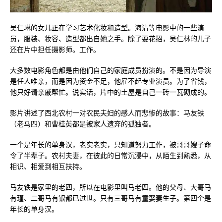
吴仁琳的女儿正在学习艺术化妆和造型。海清等电影中的一些演
员，服装、妆容、造型都出自她之手。除了耍花招，吴仁林的儿子
还在片中担任摄影师。工作。
大多数电影角色都是由他们自己的家庭成员扮演的。不是因为导演
是任人唯亲，而是因为资金不足，他雇不起专业演员。为了省钱，
他只好请亲戚帮忙。说实话，片中的土屋是自己一砖一瓦砌成的。
影片讲述了西北农村一对农民夫妇的感人而悲惨的故事：马友铁
（老马四）和曹桂英都是被家人遗弃的孤独者。
一个是年长的单身汉，老实老实，只知道努力工作，被哥哥嫂子命
令了半辈子。农村夫妻，在彼此的日常沉浸中，从陌生到熟悉，从
相识、相爱到相互扶持。
马友铁是家里的老四，所以在电影里叫马老四。他的父母、大哥马
有瑾、二哥马有银都已过世。只有三哥马有童娶妻生子。第四个是
年长的单身汉。