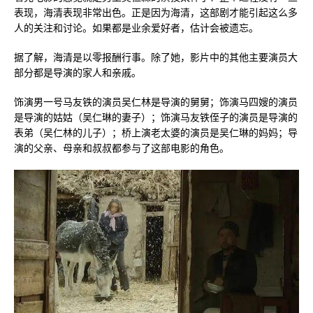
表现，海清表现非常出色。正是因为海清，这部剧才能引起这么多
人的关注和讨论。如果都是业余爱好者，估计会被遗忘。
据了解，海清是以零报酬行事。除了她，影片中的其他主要演员大
部分都是导演的家人和亲戚。
饰演男一号马友铁的演员吴仁林是导演的舅舅；饰演马四嫂的演员
是导演的姑姑（吴仁琳的妻子）；饰演马友铁侄子的演员是导演的
表弟（吴仁林的儿子）；桥上演老太婆的演员是吴仁琳的妈妈；导
演的父亲、母亲和叔叔都参与了这部电影的角色。