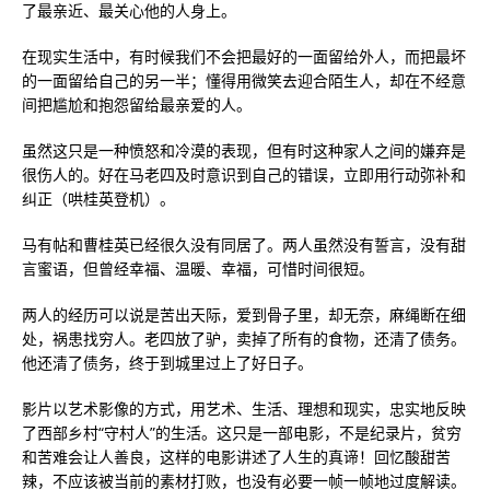
了最亲近、最关心他的人身上。
在现实生活中，有时候我们不会把最好的一面留给外人，而把最坏
的一面留给自己的另一半；懂得用微笑去迎合陌生人，却在不经意
间把尴尬和抱怨留给最亲爱的人。
虽然这只是一种愤怒和冷漠的表现，但有时这种家人之间的嫌弃是
很伤人的。好在马老四及时意识到自己的错误，立即用行动弥补和
纠正（哄桂英登机）。
马有帖和曹桂英已经很久没有同居了。两人虽然没有誓言，没有甜
言蜜语，但曾经幸福、温暖、幸福，可惜时间很短。
两人的经历可以说是苦出天际，爱到骨子里，却无奈，麻绳断在细
处，祸患找穷人。老四放了驴，卖掉了所有的食物，还清了债务。
他还清了债务，终于到城里过上了好日子。
影片以艺术影像的方式，用艺术、生活、理想和现实，忠实地反映
了西部乡村“守村人”的生活。这只是一部电影，不是纪录片，贫穷
和苦难会让人善良，这样的电影讲述了人生的真谛！回忆酸甜苦
辣，不应该被当前的素材打败，也没有必要一帧一帧地过度解读。