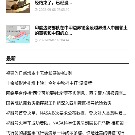
经结束了，已经没...
2022-09-08 07:03:19
印度边防部队在中印边界锡金段越界进入中国领土
的事实和中国的立...
2022-09-07 18:04:44
最新
福建昨日新增本土无症状感染者3例
十余部影片扎堆上映！今年中秋档主打“温情牌”
网络平台传播“西宁可能要封城”等不实消息，西宁警方通报调查情况
国务院抗震救灾指挥部工作组深入四川震区指导抢险救灾
祝融号首登火星，NASA多次要求公布数据，登火对人类意味着什么？
祝融号火星车成功着陆，NASA科学任务局副局长托马斯·祖布第一
飞行员的那些事飞行表演是一种绚丽多姿、惊险壮美的特技飞行