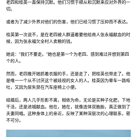
老四和桂英一直保持沉默。他们习惯于顺从和沉默来应对外界的一
切。
或者为了减少外界对他们的伤害，他们已经习惯了压抑而不表达。
桂英第一次说不，是在老四被人群逼着要他给商人张永福献血的时
候，因为张永福欠全村人卖粮的钱。
她说：“我们不要走。”她也是第一个为老四、感到难过并想到第四
个的人。
然而，老四推开她抓着衣服的手，还是走了，把桂英也带走了。他
是唯一一个从不讨厌这个被歧视的女人的人。桂英因为晕车一路呕
吐，又因为尿失禁在汽车座椅上小便。
结婚后，两人几乎形影不离，相依为命，无论是买种子化肥，下地
干活，还是进城献血。他在，她在，就像连体双胞胎，真正做到了
夫妻同唱。这种身体上的亲近，反映了某种深层次的心理联系，密
不可分。