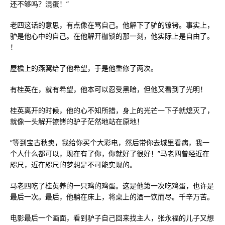
还不够吗？混蛋！”
老四这话的意思，有点像在骂自己。他解下了驴的镣铐。事实上，
驴是他心中的自己。在他解开枷锁的那一刻，他实际上是自由了。
！
屋檐上的燕窝给了他希望，于是他重修了两次。
有桂英在，就有希望，他本可以忍受黑暗，但他又看到了光明！
桂英离开的时候，他的心不知所措，身上的光芒一下子就熄灭了，
就像一头解开镣铐的驴子茫然地站在原地！
“等到宝古秋卖，我给你买个大彩电，然后带你去城里看病，我一
个人什么都可以，现在有了你，你就好了很好！”马老四曾经近在
咫尺，近在咫尺的梦想是不可能实现的。
马老四吃了桂英养的一只鸡的鸡蛋。这是他第一次吃鸡蛋，也许是
最后一次。最后，他躺在床上，将桌上的酒一饮而尽。千辛万苦。
电影最后一个画面，看到驴子自己回来找主人，张永福的儿子又想