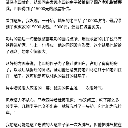
请马老四献血，结果回来发现老四的房子被推倒了
国产老电影侦察
兵
，四侄得到了15000元的房屋补偿。
看到这里，我发现，一开始，城里的老三给了10000块钱，最后得
到了叔叔家的15000块钱。 5000元，还要在城里买房。
影片的最后一句话是整部电影的画龙点睛：用张永富的儿子说马有
铁搬进新家，与上一句呼应。他的问题没有答案，这个结局也留给
了观众。想象空间很大。
从好的方面来说，老四的侄子为了搬迁贫困户，占用了舅舅的房
子，以及后续拆迁的补贴，证明他愿意支持老四马总终于和老四住
在一起了。这可能是可以想象的最好的结局了。
片中凄美发人深省的一幕：诚实的男主唯一一次发脾气。
见老婆力不从心，马老四冲着桂英吼道：“你这闲王，吃了那么多
袋麦子，几捆麦子也交不出来。就算我养了一头驴，它也能为我拉
车。”
我想这可能是这个忠诚的人这辈子第一次发脾气，但他把脾气撒在