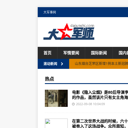
大军事网
首页
军情要闻
国际新闻
国内
山东烟台芝罘区新增1例本土新冠
滚动新闻
交通运输部：8月城市轨道客运量环比
热点
四川或迎大范围降雨 泸定震区有大
电影《隐入尘烟》是80后导演
听，来自军营的中秋祝福
的作品，虽然该片只有女主角海..
9月7日14时至9月8日10时，贵阳
2022-09-08 10:04:09
第72集团军某旅创新机制抓好新兵
在第二次世界大战的时候，六十
空军数架歼-10战机多场次、多弹
被卷入了这场战争。众所周知，..