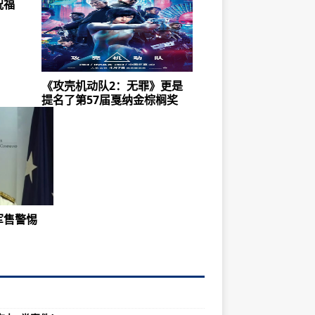
祝福
《攻壳机动队2：无罪》更是
提名了第57届戛纳金棕榈奖
军售警惕