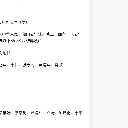
）司法厅（局）:
《中华人民共和国公证法》第二十四条、《公证
去以下55人公证员职务：
刘炳良
杨军、李伟、张忠海、黄建军、肖欣
徐楷妍、廖意梅、谭瑞红、卢涛、陈世铠、李平