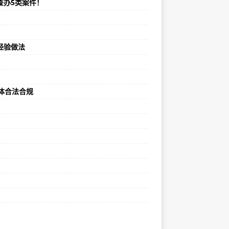
查办5类案件！
经验做法
体合法合规