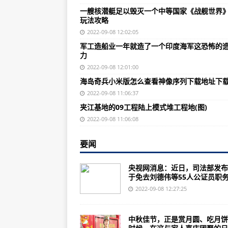
海岛奇兵小米版怎么查看神像序列
一艘核潜艇足以毁灭一个中等国家《战舰世界
玩法攻略
前苏联军工科技的整体实力要远强
2022-09-08 12:02:05
夹江基地的09工程陆上模式堆工程地
军工造船业一年就造了一个印度海军这恐怖的
力
我是军事妹子，一个现代士兵公平
2022-09-08 12:01:00
“玲珑一号”具备上舰搭载，成为海军
海岛奇兵小米版怎么查看神像序列下载地址下
海岛奇兵破解无限钻石无限金币版(Bo
2022-09-08 11:06:37
夹江基地的09工程陆上模式堆工程地(图)
丽江飞虎队现在排几名了，最终夺取
2022-09-08 11:06:08
央视曝光我军最早特种突击车是超新
海岛奇兵的核心思想是打别人，抢
要闻
汉果号潜艇：一艘印度舰艇10-15
央视网消息：近日，司法部发布
于免去刘德伟等55人公证员职务.
最新民调：半数以上美国民众对暴力
2022-09-08 12:27:25
普京：没有人能够孤立俄罗斯
军事实力最强的中美俄三国，在战
中秋佳节，正是赏月圆、吃月饼