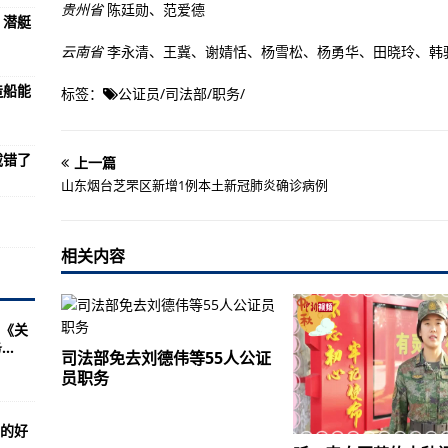
下载地址下载错了
贵州省
陈廷勋、范爱德
》潜艇
于，我想咱们的黑科技？
云南省
李永清、王冀、谢婧恬、杨雪松、杨勇华、田晓玲、韩
(图)
造船能
标签：
公证员
/
司法部
/
职务
/
来讲我觉得真不一定能打过二战士兵
核动力航母“心脏”的可能性
载错了
上一篇
omBeach)这是
山东烟台芝罘区新增1例本土新冠肺炎确诊病例
2016美摄中国足球协会乙级联赛冠军！
型战斗机(组图)
相关内容
资源的原因很简单
千米
《关
..
犯罪“非常担心”
司法部免去刘德伟等55人公证
员职务
斗机航发的寿命上能达到什么样的水平吗？
的好