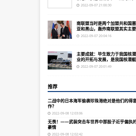
《攻壳机动队2：无罪》更是提名了
2022-09-07 21:00:30
小编精选：卡车模拟手游游戏介绍新
南联盟当时是两个加盟共和国塞
一下“世界最强10位狙击手”，你知
亚和黑山，轰炸南联盟其实主要..
二战中的日本海军偷袭珍珠港绝对
2022-09-07 20:04:16
中国055型首舰南昌舰再次亮相连
主要成就：毕生致力于我国核潜
无畏！——武装突击车世界中那股
业的开拓与发展，是我国核潜艇..
一艘核潜艇足以毁灭一个中等国家
2022-09-07 20:01:49
隐藏：中国现役战斗机数量和类型有
推荐
图为伊丽莎白女王号航母半路掉队
军工造船业一年就造了一个印度海
二战中的日本海军偷袭珍珠港绝对是他们的得
作？
洛马交付下一代激光器，美空军即
2022-09-08 12:03:06
这部质量“三字经”，句句经典！
无畏！——武装突击车世界中那股子近乎偏执
豪情
中国气象局实施人工增雨作业实现“
2022-09-08 12:02:42