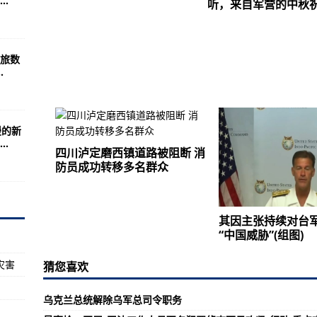
.
》飞行射击类游戏介绍
听，来自军营的中秋
案竞标可空投作战平台
的有哪些吗？
旅数
.
003国产航母是常规动力还是核动力
来都是仇人是真正的世仇
式迷彩战车全场
漫的新
.
有提一个苦字
四川泸定磨西镇道路被阻断 消
防员成功转移多名群众
攻击力更加强大？(组图)
或巡洋舰不航行
241例，新增本土无症状感染者1093例
其因主张持续对台
“中国威胁”(组图)
例
灾害
例4例，新增无症状感染者16例
猜您喜欢
本土无症状感染者57例
乌克兰总统解除乌军总司令职务
打“温情牌”