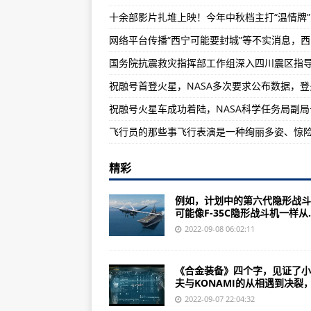
十余部影片扎堆上映！今年中秋档主打“温情牌”
司法部免去刘德伟等55人公证员职
广西北海多家装修公司涉嫌贩卖个人
军队救援力量争分夺秒搜救转移被
精彩
例如，计划中的第六代隐形战斗
可能像F-35C隐形战斗机一样从..
2022-09-08 06:02:11
《合金装备》四个字，见证了小
夫与KONAMI的从相遇到决裂，从
2022-09-07 22:04:32