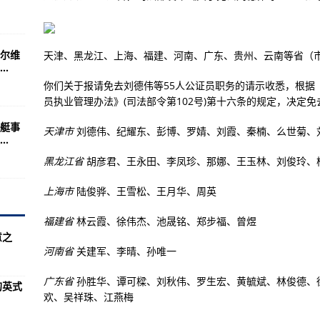
第57届戛纳金棕榈奖
的地图更新(图)
尔维
天津、黑龙江、上海、福建、河南、广东、贵州、云南等省（市
道几个？
.
是他们的得意之作？
你们关于报请免去刘德伟等55人公证员职务的请示收悉，根据
员执业管理办法》(司法部令第102号)第十六条的规定，决定免
续10天海上训练
艇事
子近乎偏执的英式豪情
天津市
刘德伟、纪耀东、彭博、罗婧、刘霞、秦楠、么世菊、
.
《战舰世界》潜艇玩法攻略
黑龙江省
胡彦君、王永田、李凤珍、那娜、王玉林、刘俊玲、
哪些？(图)
上海市
陆俊骅、王雪松、王月华、周英
中国罕见撂下狠话狠话
福建省
林云霞、徐伟杰、池晟铭、郑步福、曾煜
军这恐怖的造船能力
意之
河南省
关建军、李晴、孙唯一
将进入激光武器时代？
广东省
孙胜华、谭可樑、刘秋伟、罗生宏、黄毓斌、林俊德、
的英式
欢、吴祥珠、江燕梅
三个首次”！