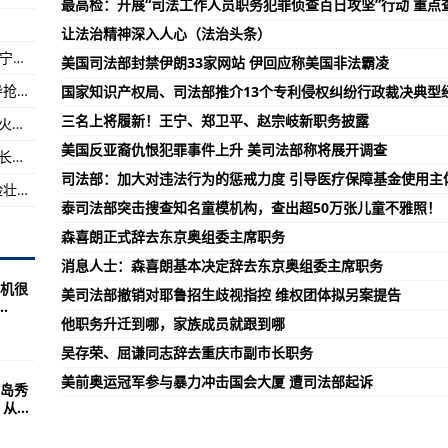
最高检：开展“司法工作人员职务犯罪侦查百日攻坚”行动 重点
务
让法治精神深入人心（法治头条）
网络平台传播“西宁可能要封城”等不实消息，西宁警方通报调查情况
美国司法部封禁伊朗33家网站 伊回应称美国非法霸凌
信息 25个窝点被端
国务院抗震救灾指挥部工作组深入四川震区指导抢险救灾
国家知识产权局、司法部推介13个专利侵权纠纷行政裁决典型
困群众
三名上将履新！王宁、郑卫平、赵宗岐新职务披露
祝融号首登火星，NASA多次要求公布数据，登火对人类意味着什么？
美国反亚裔仇恨犯罪事件上升 美司法部称将展开调查
祝融号火星车成功着陆，NASA科学任务局副局长托马斯·祖布第一
司法部：加大对违法行为的惩戒力度 引导医疗保障基金使用主
飞行员的那些事飞行表演是一种绚丽多姿、惊险壮美的特技飞行
泰司法部突击搜查知名童模机构，查出超50万张儿童不雅照！
森喜朗正式辞去东京奥组委主席职务
消息人士：森喜朗基本决定辞去东京奥组委主席职务
机很
美司法部撤销对耶鲁招生歧视指控 维权团体拟另案提告
.
他职务升迁到哪，家族成员就跟到哪
吴存荣、屈谦同志辞去重庆市副市长职务
美前奥运冠军参与暴力冲击国会大厦 遭司法部起诉
岛秀
...