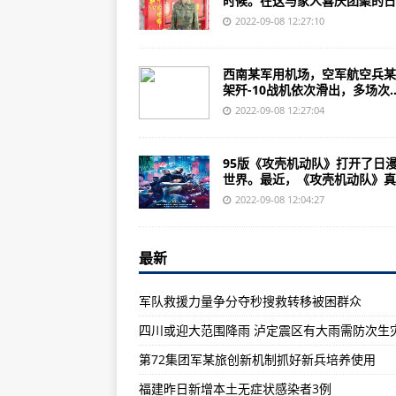
时候。在这与家人喜庆团聚的日..
《皇牌空战7：突击地平线中文版
2022-09-08 12:27:10
美国陆军为新型步兵突击车提供方
中国七大轰炸机排名，你知道我国
西南某军用机场，空军航空兵某
架歼-10战机依次滑出，多场次..
外媒公布的江南造船厂卫星照片在建
2022-09-08 12:27:04
二战中战败了，法国和英国自古以
解放军特种作战群格外引人注目新
95版《攻壳机动队》打开了日
世界。最近，《攻壳机动队》真..
电影《隐入尘烟》观后感：全剧没
2022-09-08 12:04:27
印太轻型护卫舰哪个更加先进，哪个
核动力期间会关闭反应堆吗？航母
最新
国家卫健委：昨日新增本土确诊病例
军队救援力量争分夺秒搜救转移被困群众
福建昨日新增本土无症状感染者3
四川或迎大范围降雨 泸定震区有大雨需防次生
9月7日0-24时，贵州新增确诊病
第72集团军某旅创新机制抓好新兵培养使用
江西省新增本土确诊病例2例 新增
福建昨日新增本土无症状感染者3例
十余部影片扎堆上映！今年中秋档主