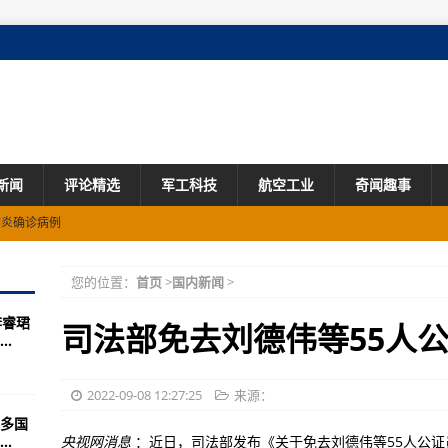
新闻
评论精选
军工科技
航空工业
奇闻趣事
肺炎确诊病例
增长0.33%
您的位置：
首页
>
国内新闻
>
雨需防次生灾害
李睿珺
司法部免去刘德伟等55人
.
新增阳性感染者95例
培养使用
2022-09-08 12:27:25
来源：
多国
型、高强度对地攻击训练拉开战幕！
.
央视网消息
：近日，司法部发布《关于免去刘德伟等55人公证