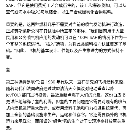
SAF，但它是使用费托工艺合成衍生的，该工艺将碳(例如，可以从
空气或海水中吸入)与氢结合，以生产合成碳氢化合物燃料。
重要的是，这两种燃料几乎不需要对当前的喷气发动机进行改造，
正如劳斯莱斯公司在其试验中所宣布的那样：“我们目前用于大型
民用和公务喷气机应用的发动机可以在 100% SAF 的情况下作为一
个完整的系统运行。 “插入”选项，为将此类燃料推向认证奠定了基
础。”因此，飞机的基本设计、性能以及产生推进力的方式保持不
变。
氢
第三种选择是氢气;自 1930 年代以来一直在研究的飞机燃料来源，
随着现代和法国政府通过欧盟清洁天空倡议对电动垂直起降
(evTOL) 部门进行投资，最近重新点燃了人们的兴趣。这份白皮书
更详细地解释了氢的利弊，但氢的主要问题是它需要对现有的喷气
式内燃机进行重大改造，或者用燃料电池和电力推进系统替代，再
加上全新的基础设施来生产，运输和储存它。它还需要额外的飞机
运力来承载它，而所谓的“绿色”氢的生产对于实现净零排放至关重
要。