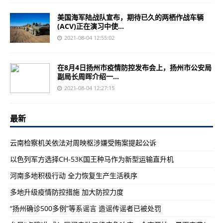
美国海军陆战队宣布，期待已久的两栖作战车辆
(ACV)正在演习中使...
2021-08-04 12:55:02
在8月4日扬州市疫情防控发布会上，扬州市公安局
副局长周晖介绍一...
2021-08-04 12:27:15
最新
云南检察机关依法对周映枢涉嫌受贿案提起公诉
以色列军方选择CH-53K国王种马作为新型运输直升机
河南多地积极行动 全力恢复生产生活秩序
多地升级疫情防控措施 加大防控力度
“扬州确诊500多例”等系谣言 造谣传谣者已被处罚