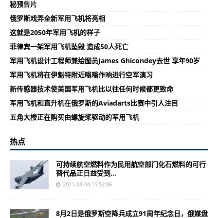
秘预告片
俄罗斯戏弄全新军用飞机将亮相
这就是2050年军用飞机的样子
菲律宾一架军用飞机坠毁 造成50人死亡
军用飞机设计工程师兼绘图员James Ghicondey去世 享年90岁
军用飞机将在伊魁特附近嗡嗡作响进行空军演习
新传感器技术使美国军用飞机比以往任何时候都更致命
军用飞机和直升机在俄罗斯的Aviadarts比赛中引人注目
五角大楼正在购买由螺旋桨驱动的军用飞机
热点
可持续航空燃料作为民用航空部门化石燃料的可行
替代品正日益受到...
2021-08-04 15:52:06
8月2日是俄罗斯空降兵成立91周年纪念日，俄媒盘