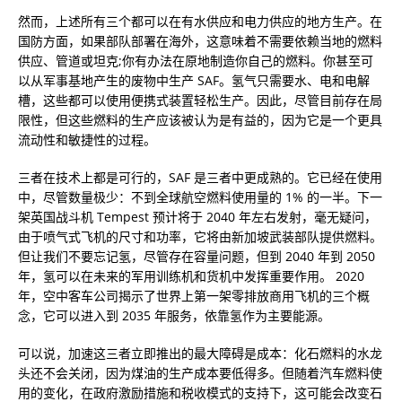
然而，上述所有三个都可以在有水供应和电力供应的地方生产。在
国防方面，如果部队部署在海外，这意味着不需要依赖当地的燃料
供应、管道或坦克;你有办法在原地制造你自己的燃料。你甚至可
以从军事基地产生的废物中生产 SAF。氢气只需要水、电和电解
槽，这些都可以使用便携式装置轻松生产。因此，尽管目前存在局
限性，但这些燃料的生产应该被认为是有益的，因为它是一个更具
流动性和敏捷性的过程。
三者在技术上都是可行的，SAF 是三者中更成熟的。它已经在使用
中，尽管数量极少：不到全球航空燃料使用量的 1% 的一半。下一
架英国战斗机 Tempest 预计将于 2040 年左右发射，毫无疑问，
由于喷气式飞机的尺寸和功率，它将由新加坡武装部队提供燃料。
但让我们不要忘记氢，尽管存在容量问题，但到 2040 年到 2050
年，氢可以在未来的军用训练机和货机中发挥重要作用。 2020
年，空中客车公司揭示了世界上第一架零排放商用飞机的三个概
念，它可以进入到 2035 年服务，依靠氢作为主要能源。
可以说，加速这三者立即推出的最大障碍是成本：化石燃料的水龙
头还不会关闭，因为煤油的生产成本要低得多。但随着汽车燃料使
用的变化，在政府激励措施和税收模式的支持下，这可能会改变石