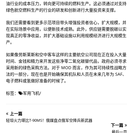
油行业的成本压力，转向更可持续的燃料生产。这必须通过对支持
绿色航空燃料生产的行业的研发和创新进行大量投资来支撑。
我们还需要看到更多示范项目带头增强投资者信心，扩大规模，并
在实际场景中应用，以便新技术成熟。此外，供应链需要脱碳以实
现真正的零净收益，并扩大基础设施以利用规模经济进行大规模生
产。
如果像劳斯莱斯和空中客车这样的主要航空公司现在正在投入大量
时间、金钱和精力来开发这些净零二氧化碳替代品，政府必须寻求
采用新的绿色采购方法。对于 MOD 而言，作为其可持续性战略方
法的一部分，现在也是开始确保其机队和人员在未来几年为 SAF、
电子燃料或氢做好准备的时候了。
标签：
军用飞机
/
上一篇
轻坦火力堪比T-90MS！俄媒盘点俄军空降兵新武器
下一篇
最后一页