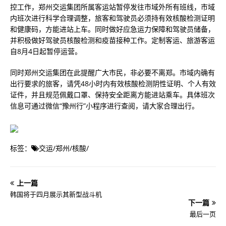
控工作，郑州交运集团所属客运站暂停发往市域外所有班线，市域
内班次进行科学合理调整，旅客和驾驶员必须持有效核酸检测证明
和健康码，方能进站上车。同时做好应急运力保障和驾驶员储备，
并积极做好驾驶员核酸检测和疫苗接种工作。定制客运、旅游客运
自8月4日起暂停运营。
同时郑州交运集团在此提醒广大市民，非必要不离郑。市域内确有
出行要求的旅客，请凭48小时内有效核酸检测阴性证明、个人有效
证件，并且规范佩戴口罩、保持安全距离方能进站乘车。具体班次
信息可通过微信“豫州行”小程序进行查阅，请大家合理出行。
标签：
交运
/
郑州
/
核酸
/
上一篇
韩国将于四月展示其新型战斗机
下一篇
最后一页