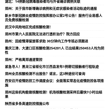
湖北：14例新冠病毒感染者均与外省确诊病例关联
郑州：关于我市新增确诊病例和无症状感染者活动轨迹的通报
新乡市新冠肺炎疫情防控指挥部办公室2号公告！服务行业易感人
员免费核酸检测
武汉中风险地区完成核酸检测！
郑州市第六人民医院无法进行透析治疗？院方回应
扬州：因疫情滞留旅客求助 30分钟内工作专班必须跟进
重庆江津、大渡口区核酸检测254201人 已出结果250453人均为阴
性
郑州：严格离郑通道管控
紧急寻人！黑龙江省绥化市兰西县发布1例密切接触者行程轨迹
郑州全员核酸检测不出报告？谣言，这3种途径可查询
西安召开疫情防控工作调度会议：全面落实常态化疫情防控各项措
施
郑州这些机构能做核酸检测！机场核酸检测采样后最快7小时出结
果
陕西省多条高速防控措施公布