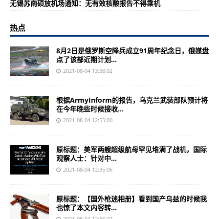
无锡苏南硕放机场通知：无有效核酸报告不得乘机
热点
8月2日是俄罗斯空降兵成立91周年纪念日，俄媒盘
点了该部近期计划...
2021-08-04 13:38:02
根据ArmyInform的报告，乌克兰武装部队预计将
在今年晚些时候接收...
2021-08-04 12:55:00
原标题：美军两艘超级航母罕见堆满了战机，国际
观察人士：针对中...
2021-08-04 12:35:06
原标题：【国外枪迷相册】看到国产乌兹的时候我
也惊了本文内容转...
2021-08-04 12:35:02