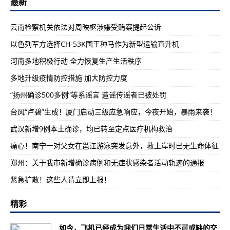
最新
云南检察机关依法对周映枢涉嫌受贿案提起公诉
以色列军方选择CH-53K国王种马作为新型运输直升机
河南多地积极行动 全力恢复生产生活秩序
多地升级疫情防控措施 加大防控力度
“扬州确诊500多例”等系谣言 造谣传谣者已被处罚
台风“卢碧”生成！厦门启动三级应急响应，今夜开始，暴雨来袭！
武汉新增9例本土确诊，均已转至定点医疗机构救治
痛心！南宁一对父女在邕江游泳突发意外，救上岸时已无生命体征
郑州：关于我市新增确诊病例和无症状感染者活动轨迹的通报
紧急扩散！这些人请立即上报！
精彩
如今，飞机已经成为我们日常生活中不可或缺的交