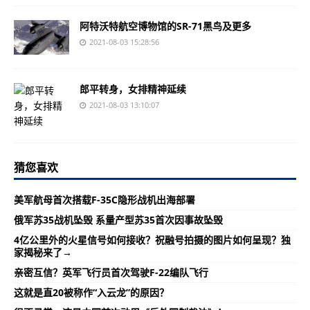
阿特沃特航空博物馆的SR-71黑鸟及更多
2021-08-03 15:28:56
郎平转身，女排精神延续
2021-08-03 13:10:07
猜您喜欢
美军航母首次搭载F-35C隐形战机出海部署
俄军苏35战机坠毁 系量产型苏35首次因事故坠毁
4亿公里外的火星信号如何接收？祝融号拍摄的图片如何呈现？独
家揭秘来了→
亲密互信？英军飞行员首次驾驶F-22编队飞行
这就是直20被称作“入云龙”的原因？