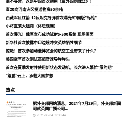
很不寻常，这是中国首次动用《反外国制裁法》！
直20向河南灾区投送物资50余吨
西藏军区红箭-12反坦克导弹首次曝光!中国版"标枪"
小将直须大胆闯（体坛观澜）
首次曝光！俄军宣布成功试射S-500系统 现场画面
新华社首次披露中印边境冲突英雄牺牲细节
惊艳！首次参加动漫博览会的航空工业带来了什么？
美国空军首次测试高超音速导弹弹头
首次在夏季发射并使用新状态发动机，长六进入繁忙“履约期”
“鲲鹏”云上，承载大国梦想
热点
据外交部网站消息，2021年7月29日，外交部新闻
司就英国广播公司...
2021-08-04 09:38:44