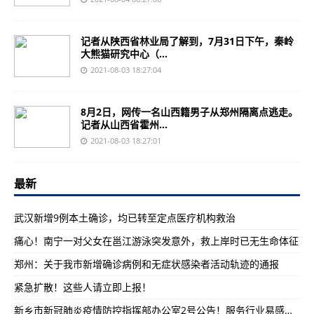
记者从陕西省林业局了解到，7月31日下午，秦岭
大熊猫研究中心（...
2021-08-03 18:27:04
8月2日，网传一名山西籍男子从郑州隔离点逃走。
记者从山西省霍州...
2021-08-03 18:27:01
最新
武汉新增9例本土确诊，均已转至定点医疗机构救治
痛心！南宁一对父女在邕江游泳突发意外，救上岸时已无生命体征
郑州：关于我市新增确诊病例和无症状感染者活动轨迹的通报
紧急扩散！这些人请立即上报！
新乡市新冠肺炎疫情防控指挥部办公室2号公告！服务行业易感人员免费核酸检测