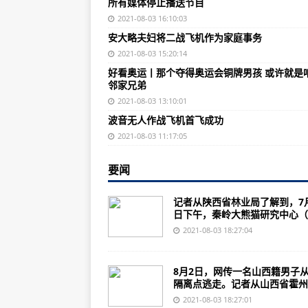
所有媒体停止播送节目
解放军战机模拟台风实战展现全天
2021-08-03 16:10:03
贝尔推出了新的军事应用HSVTOL
安大略夫妇将二战飞机作为家庭事务
阿特沃特航空博物馆的SR-71黑鸟
2021-08-03 15:20:14
好看奥运丨那个夺得奥运会铜牌男孩 或许就是
每个人都应该看的空军电影
邻家兄弟
军用直升机在卡图亚的兰吉特萨加
2021-08-03 13:10:01
波音无人作战飞机首飞成功
【崇德向善 见贤思齐 德耀中华】
2021-08-03 11:17:05
【崇德向善 见贤思齐 德耀中华】
要闻
【崇德向善 见贤思齐 德耀中华】
【崇德向善 见贤思齐 德耀中华】
记者从陕西省林业局了解到，7月
日下午，秦岭大熊猫研究中心（..
【崇德向善 见贤思齐 德耀中华】王
2021-08-03 18:27:04
第30金！中国队又双叒包揽金银！
高能激光武器快速从原型到部署
8月2日，网传一名山西籍男子
隔离点逃走。记者从山西省霍州..
实时软件提高了对任务和生命至关
2021-08-03 18:27:01