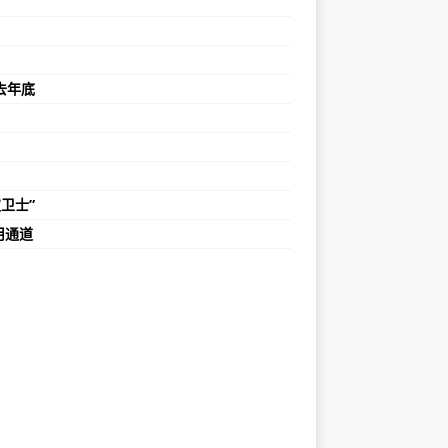
去年底
卫士”
用通道