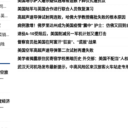
美国塔尔萨大屠杀疑似遇难者遗骸下葬仪式遭抗议
【崇德向善 见贤思齐 德耀中华】孙刚：中国好司机 平民英雄
临难题
美国陆军与英国合作进行联合人员恢复演习
【崇德向善 见贤思齐 德耀中华】王富国：“战斗英雄”的为民情怀
高超声速导弹试射两连败，哈佛大学教授痛批失败的根本原因
公室2号公告！服务行业易感人员免费核酸检测
度
病例激增！佛罗里达州成为美国疫情“震中” 护士：仿佛又回到
日疟病例
退役A-10受阻后，美国削减另一军机计划又遭打击
海口头铺菜市场因疫情关闭 将在片区增加平价菜销售点
督察官员批美国在阿富汗“狂妄”、“谎报”战果
牺牲
美国空军高超声速导弹第二次试射再遭失败
美学者揭露原住民寄宿学校黑暗历史 外交部：美国不配当“人权
武汉天河机场发布最新提示，中高风险区来汉旅客火车站走专
空旅
.
度经济
.