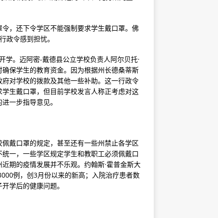
罩令，还下令学区不能强制要求学生戴口罩。佛
的行政令感到担忧。
开学。迈阿密-戴德县公立学校负责人阿尔贝托·
时确保学生的教育资金。因为根据州长德桑蒂斯
政府对学校的拨款及其他一些补助。这一行政令
求学生戴口罩，但目前学校发言人称正考虑对这
的进一步指导意见。
校佩戴口罩的规定，甚至还有一些州禁止各学区
不统一，一些学区规定学生和教职工必须佩戴口
近期的疫情发展并不乐观。约翰斯·霍普金斯大
3000例，创3月份以来的新高；入院治疗患者数
子开学后的健康问题。