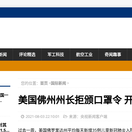
新闻
评论精选
军工科技
航空工业
奇闻趣事
您的位置：
首页
>
国际新闻
>
暂停营运
国一
：日常管理松懈
美国佛州州长拒颁口罩令 
.
并开展食品安全专项检查
罪团伙被判刑
2021-08-03 22:10:01
来源：央视新闻客户端
成对其
法吗？
...
过去一周，美国佛罗里达州平均每天新增35例儿童新冠肺炎入