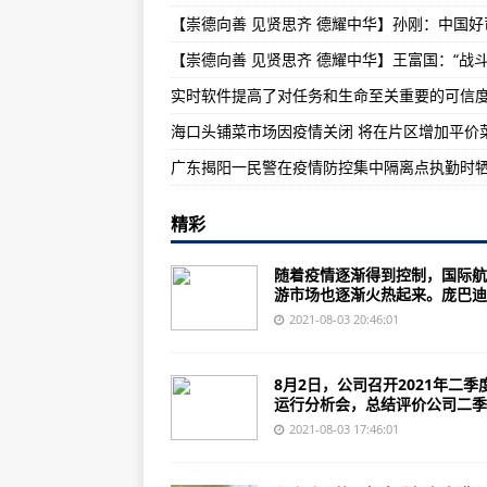
美国佛州州长拒颁口罩令 开学季面
新乡市新冠肺炎疫情防控指挥部办
实时软件提高了对任务和生命至关重要的可信
青岛发现1例非洲回国人员确诊间
广东揭阳一民警在疫情防控集中隔离点执勤时
精彩
随着疫情逐渐得到控制，国际航
游市场也逐渐火热起来。庞巴迪..
2021-08-03 20:46:01
8月2日，公司召开2021年二季
运行分析会，总结评价公司二季..
2021-08-03 17:46:01