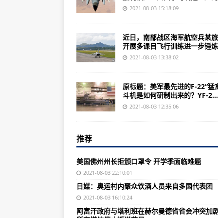
南京禄口机场：累计采集样本1115
2021-08-03 15:18:09
淮安市调整防汛应急响应至IV级
近日，南部战区海军航空兵某旅
3胎4崽！ 秦岭大熊猫“丫丫”诞下龙
开展多课目飞行训练进一步锤炼..
第30、31、32金！网友：速度太
2021-08-03 13:38:02
郑州市第六人民医院无法进行透析
原标题：美军最先进的F-22“猛
山西籍男子从隔离点逃走 官方发布
斗机是如何研制出来的？YF-2...
航空工业设备工程召开2021年二
2021-08-03 12:35:06
美苦研多年无果，被中国一一攻克
推荐
俄罗斯：美方涉黑海言论危险 意在
日媒：奥运村内聚众饮酒人员来自
美国佛州州长拒颁口罩令 开学季面临难题
发出警告！日本官员：新冠重症患者
2021-08-03 22:10:01
日媒：奥运村内聚众饮酒人员来自多国代表团
意大利拉齐奥大区政府网站遭黑客
2021-08-03 16:10:24
阿富汗政府与塔利班在赫尔曼德省
阿富汗政府与塔利班在赫尔曼德省省会冲突加剧