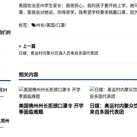
候战备
美国佐治亚州学生家长：我很担心，我的孩子要开始上学，她
罩，那我会对她说，你得退学。我希望学校要求佩戴口罩，因
设计概念
及更多
标签：
州长
/
美国
/
口罩
/
咱们的
尔大坝附近坠毁 救援行动继续进行
上一篇
日媒：奥运村内聚众饮酒人员来自多国代表团
王雪：发展药材种植 带动农民致富
孙刚：中国好司机 平民英雄
相关内容
崔崑：捐款千万助学
万其珍：一句承诺 百年坚守
31
.
富国：“战斗英雄”的为民情怀
美国佛州州长拒颁口罩令 开学
日媒：奥运村内聚众
季面临难题
来自多国代表团
从郑州
.
重要的可信度