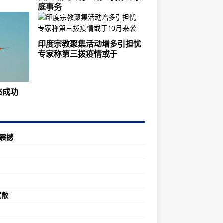
庭事务
印度宗教聚集活动增多引担忧
专家称第三拨疫情或于
飞成功
震撼
宽敞