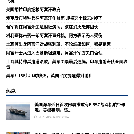
飞机
美国想拉印度拯救阿富汗政府
澳军发布特种兵在阿富汗作战照 却把这个标志P掉了
俄军将在阿富汗边境附近演习，演练消灭恐怖团伙
塔利班称击落一架阿富汗直升机，阿方表示无人受伤
土耳其出兵阿富汗对战塔利班，不论结果如何，都是赢家
阿富汗士兵进入巴基斯坦避难，阿富汗军方矢口否认
土耳其特种兵遭遇溃败，美军面临最后通牒，印军遭游击队全面攻
击
美军F-15E起飞时喷火，英国平民提醒得到谢礼
热点
美国海军近日首次部署搭载有F-35C战斗机航空母
舰，美媒猜测，该...
2021-08-04 09:38:04