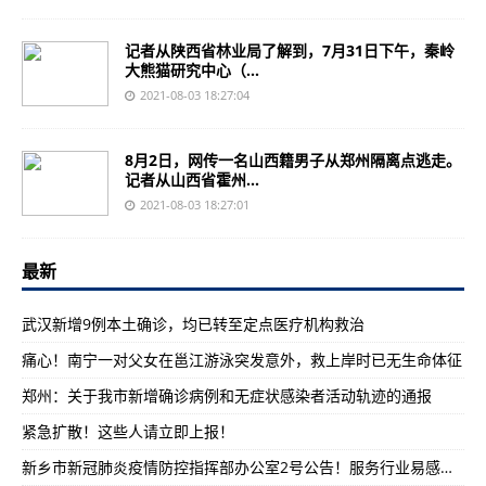
记者从陕西省林业局了解到，7月31日下午，秦岭
大熊猫研究中心（...
2021-08-03 18:27:04
8月2日，网传一名山西籍男子从郑州隔离点逃走。
记者从山西省霍州...
2021-08-03 18:27:01
最新
武汉新增9例本土确诊，均已转至定点医疗机构救治
痛心！南宁一对父女在邕江游泳突发意外，救上岸时已无生命体征
郑州：关于我市新增确诊病例和无症状感染者活动轨迹的通报
紧急扩散！这些人请立即上报！
新乡市新冠肺炎疫情防控指挥部办公室2号公告！服务行业易感人员免费核酸检测