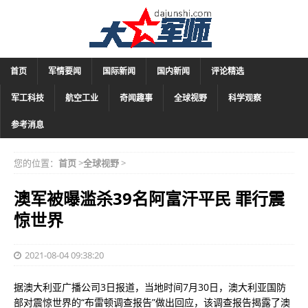
首页
军情要闻
国际新闻
国内新闻
评论精选
军工科技
航空工业
奇闻趣事
全球视野
科学观察
参考消息
您的位置：
首页
>
全球视野
>
澳军被曝滥杀39名阿富汗平民 罪行震
惊世界
2021-08-04 09:38:20
据澳大利亚广播公司3日报道，当地时间7月30日，澳大利亚国防
部对震惊世界的“布雷顿调查报告”做出回应，该调查报告揭露了澳