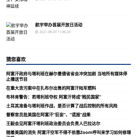
航宇举办首届开放日活动
2021-08-03 11:46:24
猜您喜欢
阿富汗政府与塔利班在赫尔曼德省省会冲突加剧 当地所有媒体停
止播送节目
在重大贪污案中在扎布尔出售的阿富汗陆军燃料
布林肯警告：若塔利班夺权 阿富汗将成“贱民国家”
土耳其准备与塔利班作战，是否计算了战后控制的所有风险
督察官员批美国在阿富汗“狂妄”、“谎报”战果
王毅会见阿富汗塔利班政治委员会负责人巴拉达尔
随着美国的消失 阿富汗空军不得不依靠Zoom呼叫来学习如何修理