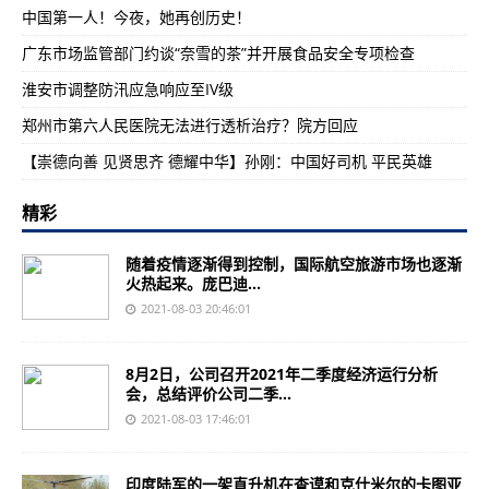
中国第一人！今夜，她再创历史！
广东市场监管部门约谈“奈雪的茶”并开展食品安全专项检查
淮安市调整防汛应急响应至IV级
郑州市第六人民医院无法进行透析治疗？院方回应
【崇德向善 见贤思齐 德耀中华】孙刚：中国好司机 平民英雄
精彩
随着疫情逐渐得到控制，国际航空旅游市场也逐渐
火热起来。庞巴迪...
2021-08-03 20:46:01
8月2日，公司召开2021年二季度经济运行分析
会，总结评价公司二季...
2021-08-03 17:46:01
印度陆军的一架直升机在查谟和克什米尔的卡图亚