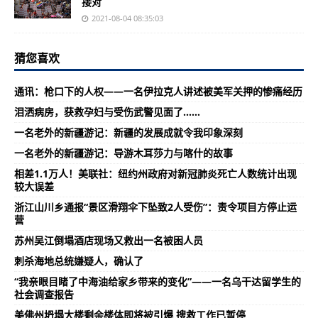
接对
2021-08-04 08:35:03
猜您喜欢
通讯：枪口下的人权——一名伊拉克人讲述被美军关押的惨痛经历
泪洒病房，获救孕妇与受伤武警见面了……
一名老外的新疆游记：新疆的发展成就令我印象深刻
一名老外的新疆游记：导游木耳莎力与喀什的故事
相差1.1万人！美联社：纽约州政府对新冠肺炎死亡人数统计出现
较大误差
浙江山川乡通报“景区滑翔伞下坠致2人受伤”：责令项目方停止运
营
苏州吴江倒塌酒店现场又救出一名被困人员
刺杀海地总统嫌疑人，确认了
“我亲眼目睹了中海油给家乡带来的变化”——一名乌干达留学生的
社会调查报告
美佛州坍塌大楼剩余楼体即将被引爆 搜救工作已暂停