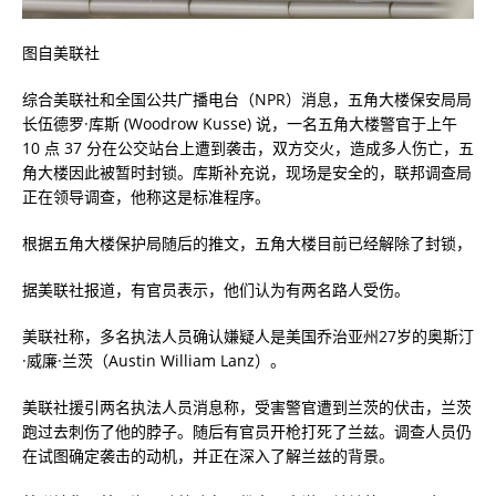
图自美联社
综合美联社和全国公共广播电台（NPR）消息，五角大楼保安局局
长伍德罗·库斯 (Woodrow Kusse) 说，一名五角大楼警官于上午
10 点 37 分在公交站台上遭到袭击，双方交火，造成多人伤亡，五
角大楼因此被暂时封锁。库斯补充说，现场是安全的，联邦调查局
正在领导调查，他称这是标准程序。
根据五角大楼保护局随后的推文，五角大楼目前已经解除了封锁，
据美联社报道，有官员表示，他们认为有两名路人受伤。
美联社称，多名执法人员确认嫌疑人是美国乔治亚州27岁的奥斯汀
·威廉·兰茨（Austin William Lanz）。
美联社援引两名执法人员消息称，受害警官遭到兰茨的伏击，兰茨
跑过去刺伤了他的脖子。随后有官员开枪打死了兰兹。调查人员仍
在试图确定袭击的动机，并正在深入了解兰兹的背景。