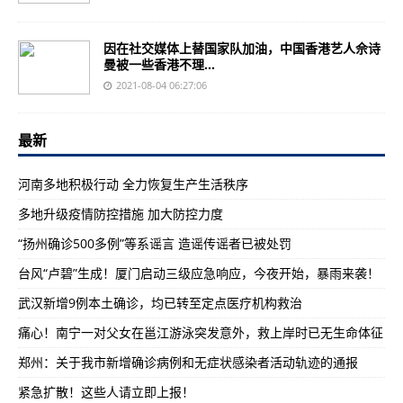
因在社交媒体上替国家队加油，中国香港艺人佘诗
曼被一些香港不理...
2021-08-04 06:27:06
最新
河南多地积极行动 全力恢复生产生活秩序
多地升级疫情防控措施 加大防控力度
“扬州确诊500多例”等系谣言 造谣传谣者已被处罚
台风“卢碧”生成！厦门启动三级应急响应，今夜开始，暴雨来袭！
武汉新增9例本土确诊，均已转至定点医疗机构救治
痛心！南宁一对父女在邕江游泳突发意外，救上岸时已无生命体征
郑州：关于我市新增确诊病例和无症状感染者活动轨迹的通报
紧急扩散！这些人请立即上报！