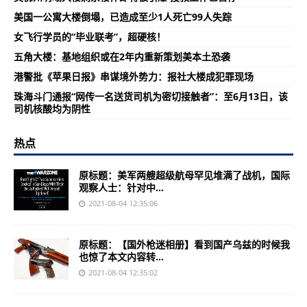
美国一公寓大楼倒塌，已造成至少1人死亡99人失踪
女飞行学员的“毕业联考”，超硬核！
五角大楼：基地组织或在2年内重新策划美本土恐袭
港警批《苹果日报》串谋境外势力：报社大楼成犯罪现场
珠海斗门通报“网传一名送货司机为密切接触者”：至6月13日，该
司机核酸均为阴性
热点
原标题：美军两艘超级航母罕见堆满了战机，国际
观察人士：针对中...
2021-08-04 12:35:06
原标题：【国外枪迷相册】看到国产乌兹的时候我
也惊了本文内容转...
2021-08-04 12:35:02