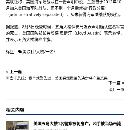
美联社称，美国海军陆战队在一份声明中说，兰兹曾于2012年10
月加入美国海军陆战队，但不到一个月后就被“行政分离”
（administratively separated），从未获得海军陆战队的头衔。
据报道，8月3日晚些时候，五角大楼保安局发表声明确认这名军官
的死亡，美国国防部长劳埃德·奥斯汀（Lloyd Austin）表示哀悼，
并表示五角大楼将降半旗。
标签：
美联社
/
大楼
/
一名
/
上一篇
阿富汗总统：我早就警告过，美国突然撤军的决定将产生恶果
下一篇
最后一页
相关内容
美国五角大楼1名警察被刺身亡，凶手被当场击毙