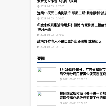
波音无人作战飞机首飞成功
蓝鸟北欧航空2024年将前新增25架波
2021-08-03 11:17:05
俄罗斯陆军接收新一批升级的T-90
连续18天死亡病例破千 印尼三延“紧急限制”措
波音无人作战飞机首飞成功
2021-08-03 10:10:00
印度宗教聚集活动增多引担忧 专家称第三拨疫
五角大楼宣布向乌克兰提供1.25
10月来袭
美国海军陆战队展示其新型两栖作
2021-08-02 19:10:00
越南79岁老人不戴口罩外出还袭警 或被起诉
F-35B隐形飞机开始在意大利海军
2021-08-02 16:11:59
Practika希望升级在役乌克兰BTR-6
要闻
罗马尼亚接收第一批美国制造的火
美国海军以3.09亿美元的价格订购额
8月2日3时45分，广东省揭阳
局空港分局民警黄少波同志在疫..
Numerica为反无人机系统开发新
2021-08-03 12:27:12
美国陆军将从麦克国防接收99辆重
连续18天死亡病例破千 印尼三延“
按照国家版权局《关于进一步加
联网传播作品版权监管工作的意..
德国护卫舰今日起程前往印太 还希
2021-08-03 12:27:02