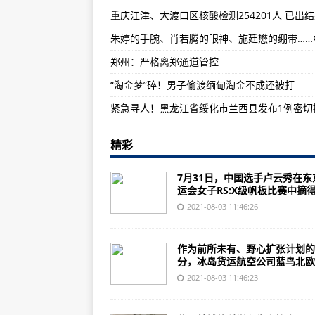
这所夜校人气旺（解码·提升公共文
安大略夫妇将二战飞机作为家庭事
郑州：严格离郑通道管控
投资提高F-35和其他军用航空透明
“淘金梦”碎！男子偷渡缅甸淘金不成还被打
精彩
7月31日，中国选手卢云秀在东
运会女子RS:X级帆板比赛中摘得.
2021-08-03 11:46:26
作为前所未有、野心扩张计划的
分，冰岛货运航空公司蓝鸟北欧..
2021-08-03 11:46:23