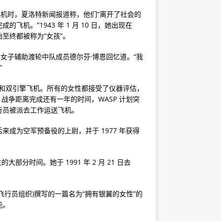
飞机时，夏洛特新闻报道称，他们“离开了社会的
机。”1943 年 1 月 10 日，她出现在
至终都被称为“女孩”。
女子辅助渡轮中队成员德尔芬·博恩回忆道。“我
”
单引擎和双引擎飞机。所有的女性都接受了仪器评估，
，战争距离完成还有一年的时间，WASP 计划突
行员被派去工作运送飞机。
成为空军预备役的上尉，并于 1977 年获得
部分时间。她于 1991 年 2 月 21 日去
t 的女性飞行员组织)撰写的一篇名为“拥有银翼的女性”的
能。