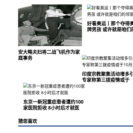
好看奥运丨那个夺得
牌男孩 或许就是咱们
安大略夫妇将二战飞机作为家
庭事务
印度宗教聚集活动增多
专家称第三拨疫情或于
东京一新冠重症患者遭约100
家医院拒收 8小时后才就医
猜您喜欢