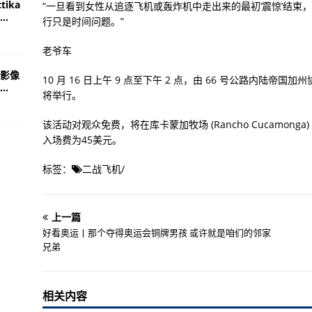
ika
“一旦看到女性从追逐飞机或轰炸机中走出来的最初‘震惊’结束
.
行只是时间问题。”
老爷车
影像
10 月 16 日上午 9 点至下午 2 点，由 66 号公路内陆帝国加州
.
将举行。
该活动对观众免费，将在库卡蒙加牧场 (Rancho Cucamonga) 8318 F
入场费为45美元。
标签：
二战飞机
/
上一篇
好看奥运丨那个夺得奥运会铜牌男孩 或许就是咱们的邻家
兄弟
相关内容