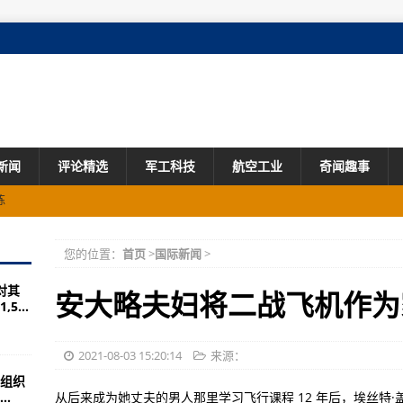
新闻
评论精选
军工科技
航空工业
奇闻趣事
练
您的位置：
首页
>
国际新闻
>
孩 或许就是咱们的邻家兄弟
成对其
见！
安大略夫妇将二战飞机作为
...
是如何研制出来的？
会谈
2021-08-03 15:20:14
来源：
组织
台军战机紧急起飞
.
从后来成为她丈夫的男人那里学习飞行课程 12 年后，埃丝特·盖伯特·纳尔逊