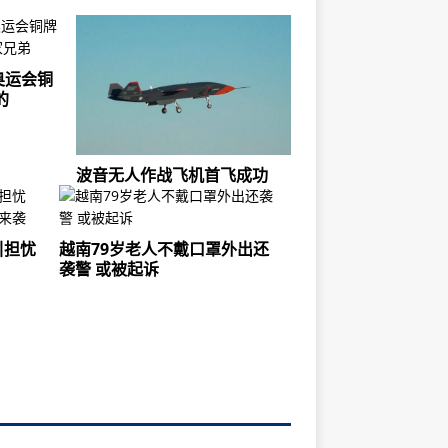
奥运会铜
的
波音无人作战飞机首飞成功
引担忧
越南79岁老人不戴口罩外出还
袭警 或被起诉