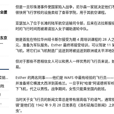
“谎报”
但是一旦珍珠港事件使国家陷入战争，尼尔森一家就决定他们
：不确定？
全援
很快将飞行学校的设施卖给了查菲学院，用于其航空课程。
亚瑟加入了位于长滩的陆军航空运输司令部，后来在达拉斯服役，而
律宾海
时的飞行时间而被邀请加入女子辅助渡轮中队。
东京
她是首批在特拉华州纽卡斯尔接受为期 4 周培训课程的 28 人之
.
不当，飞控系统失灵
元，准备为军队服务。Esther 最终将接受培训，可以驾驶 1
飞机，将它们从飞机制造厂运送到将被运送到欧洲或太平洋地
机来对付中俄
但对于那些不愿相信女人可以和男人一样优秀的飞行员来说，
易。
霍伊竞争
海口头铺菜市场因疫情关闭 将在片区增加平价菜销售点
Esther 的两名同事——他们是 WAFS 中最有经验的飞行员—
然是它！
并准备将它横渡大西洋到英格兰。一旦亨利“哈普”阿诺德将军
牺牲
异”电子战飞机
下飞机，代之以男性。战争期间，女性只能乘坐国内航班。
力
条热搜亮了……
当时关于女飞行员的新闻文章总是带有居高临下的语气，通常指
…
镜”是他们在 1942 年 9 月 28 日发表在《洛杉矶每日新
虫”。
）
奥林匹克与我）