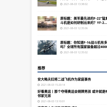
美国C-130“大力神”运输机坠毁集
2021-08-03 13:38:02
你知道F-16战斗机有多畅销吗？全
原标题：美军最先进的F-22“猛
悲痛！一民警在疫情防控集中隔离
斗机是如何研制出来的？YF-2...
扬州：已有1个高风险29个中风险地
2021-08-03 12:35:06
海口头铺菜市场因疫情关闭 将在
原标题：你知道F-16战斗机有
扬州：因疫情滞留旅客求助 30分
吗？全球所有国家装备超过4000.
扬州19家农产品供应头部企业向市
2021-08-03 12:35:02
广东揭阳一民警在疫情防控集中隔
推荐
2021年度第十一批重点作品版权
两架运5B连续作业5小时完成超低
安大略夫妇将二战飞机作为家庭事务
奥运进行时，中国帆船帆板运动协
2021-08-03 15:20:14
好看奥运丨那个夺得奥运会铜牌男孩 或许就是
航宇举办首届开放日活动
邻家兄弟
乌机场分公司航空安全保卫部开展
2021-08-03 13:10:01