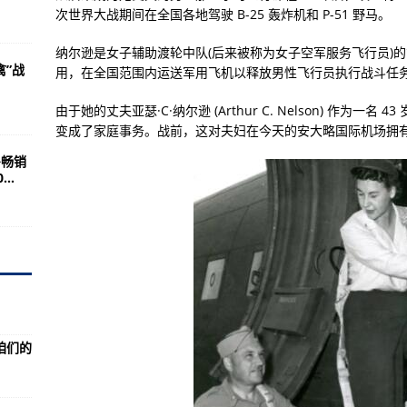
锦 遍布地球南北极都有
次世界大战期间在全国各地驾驶 B-25 轰炸机和 P-51 野马。
球所有国家装备超过4000多架
纳尔逊是女子辅助渡轮中队(后来被称为女子空军服务飞行员)
禽”战
用，在全国范围内运送军用飞机以释放男性飞行员执行战斗任
点执勤时牺牲
区 已排查出密切和次密接3235人
由于她的丈夫亚瑟·C·纳尔逊 (Arthur C. Nelson) 作为
变成了家庭事务。战前，这对夫妇在今天的安大略国际机场拥
片区增加平价菜销售点
多畅销
钟内工作专班必须跟进
..
民公开承诺：不乱加价
离点执勤时牺牲
保护预警名单
空飞行喷洒消毒
会向气动院发来感谢信！
咱们的
岗位大练兵活动