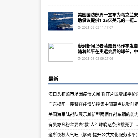
美官员评阿富汗战争目标“狂妄” 战果
韩美8月能否迎来联合军演？韩方
美国国防部周一宣布为乌克兰安
助倡议提供1 25亿美元的一揽...
印度空军比中国空军更有优势？
2021-08-03 11:17:07
英国航母编队已经离开南海 进入菲
歼-10出击，中原雄鹰空军某旅训练
澎湃新闻记者蒲垚磊马作宇发自
随着郎平在奥运会后的卸任，中..
美披露去年F-22坠毁原因：维护
2021-08-03 09:27:06
美国可能会对日印出口B-21轰炸
英军组建濒海反应群欲插手亚太
最新
俄米格集团推出三款隐身战机 与苏
中国游泳东京奥运摘金夺银秘密居
广东揭阳一民警在疫情防控集中隔离点执勤时
北约战机在波罗的海上遇到罕见“怪
美国海军陆战队展示其新型两栖作战车辆的能
有吴亦凡粉丝要去“救”人？昨晚这
有吴亦凡粉丝要去“救”人？昨晚这条热搜亮了…
郎平之后，谁来掌舵中国女排？
这所夜校人气旺（解码·提升公共文化服务水平
“想要出成绩，管理就得严和细”（