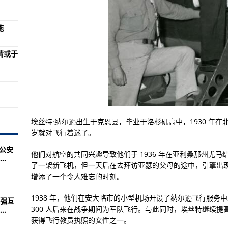
音B737-800货机
M坦克
施
情或于
亿美元的军事援助
战车辆的能力
航空母舰上进行海试
0
埃丝特·纳尔逊出生于克恩县，毕业于洛杉矶高中，1930 年在
箭发射器
岁就对飞行着迷了。
外的CMV-22B鱼鹰飞机
市公安
他们对航空的共同兴趣导致他们于 1936 年在亚利桑那州尤
.
的3D雷达
了一架新飞机，但一天后在去拜访亚瑟的父母的途中，引擎出
增添了一个令人难忘的时刻。
型自卸卡车
紧急限制”措施
1938 年，他们在安大略市的小型机场开设了纳尔逊飞行服务
强互
300 人后来在战争期间为军队飞行。与此同时，埃丝特继续提高她
.
望访问上海
获得飞行教员执照的女性之一。