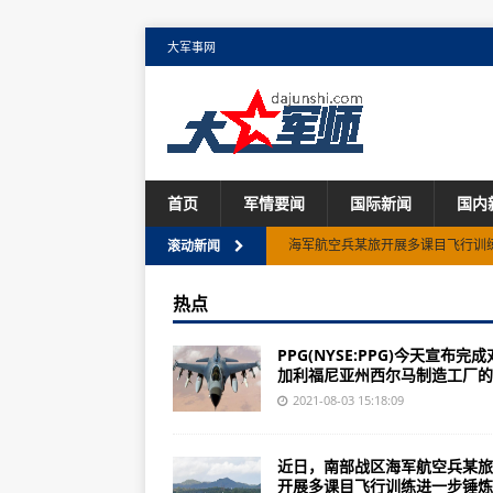
大军事网
首页
军情要闻
国际新闻
国内
海军航空兵某旅开展多课目飞行训
滚动新闻
郎平转身，女排精神延续
热点
好看奥运丨那个夺得奥运会铜牌男
PPG(NYSE:PPG)今天宣布完
32评东京奥运：谢谢郎平！郎平再
加利福尼亚州西尔马制造工厂的1,5
美军最先进的F-22“猛禽”战斗机
2021-08-03 15:18:09
国防部：中印举行第十二轮军长级
近日，南部战区海军航空兵某旅
解放军军舰尾随英航母过巴士海峡 
开展多课目飞行训练进一步锤炼..