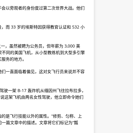
不会以旁观者的身份度过第二次世界大战。他们
 33 岁的埃斯特因获得教官认证和 532 小
一，虽然被聘为公务员，但年薪为 3,000 美
1 架不同的美国飞机，从小型教练机到大型多引擎
区服务的地方。
她们一直面临着偏见，这对女飞行员来说并不容
—驾驶一架 B-17 轰炸机从缅因州飞往拉布拉多，
听说这架飞机由两名女性驾驶，他立即命令她们
的是飞行技能以外的属性。“修剪、匀称、上
闻》上的一篇文章中的描述。文章将它们标记为“瓢