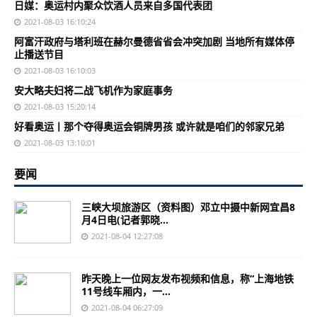
日媒：奥运村内聚众饮酒人员来自多国代表团
2021-08-03 16:10:24
阿富汗政府与塔利班在赫尔曼德省省会冲突加剧 当地所有媒体停
止播送节目
2021-08-03 16:10:03
安大略夫妇将二战飞机作为家庭事务
2021-08-03 15:20:14
好看奥运丨那个夺得奥运会铜牌男孩 或许就是咱们的邻家兄弟
2021-08-03 13:10:01
要闻
三峡大坝旅游区（资料图）邓立中摄中新网宜昌8
月4日电(记者郭晓...
2021-08-04 12:27:08
昨天晚上一位网友发布视频和信息，称“上海地铁
11号线车厢内，一...
2021-08-04 06:27:09