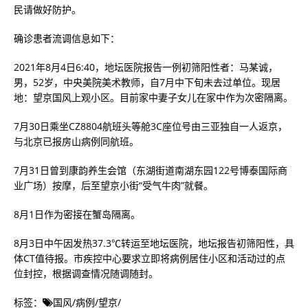
民请做好防护。
确诊患者流调信息如下：
2021年8月4日6:40，地坛医院报告一例初筛阳性者：马某诚，
男，52岁，中央美院美术教师，自7月中下旬未去过单位。现居
地：望京国风上观小区。目前家中妻子女儿在家中作为次密隔离。
7月30日乘坐CZ8804航班头等舱3C座位号由三亚独自一人返京，
与北京已报房山病例同航班。
7月31日曾到康韵养生会馆（东湖街道南湖东园122号博泰国际商
业广场）按摩，后至望京小街“受气牛肉”就餐。
8月1日作为密接在蟹岛隔离。
8月3日中午因发热37.3℃转运至地坛医院，地坛报告初筛阳性，具
体CT值待报。市疾控中心要求立即将病例居住小区和活动过的点
位封控，根据调查情况随调随封。
标签：
国风
/
病例
/
望京
/