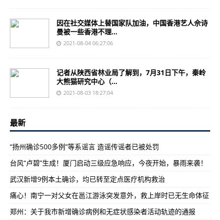
因在社交媒体上替国家队加油，中国香港艺人佘诗
曼被一些香港不理...
2021-08-04 06:27:06
记者从陕西省林业局了解到，7月31日下午，秦岭
大熊猫研究中心（...
2021-08-03 18:27:04
最新
“扬州确诊500多例”等系谣言 造谣传谣者已被处罚
台风“卢碧”生成！厦门启动三级应急响应，今夜开始，暴雨来袭！
武汉新增9例本土确诊，均已转至定点医疗机构救治
痛心！南宁一对父女在邕江游泳突发意外，救上岸时已无生命体征
郑州：关于我市新增确诊病例和无症状感染者活动轨迹的通报