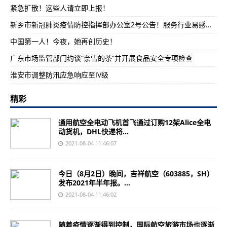
紧急扩散！这些人请立即上报！
新乡市新冠肺炎疫情防控指挥部办公室2号公告！服务行业易感人员免费核酸检测
中国第一人！今夜，她再创历史！
广东市场监管部门约谈“奈雪的茶”并开展食品安全专项检查
淮安市调整防汛应急响应至IV级
精彩
通用航空全电动飞机首飞通过订购12架Alice全电
动货机，DHL快递将...
2021-08-04 11:46:07
今日（8月2日）晚间，吉祥航空（603885，SH）
发布2021年半年报。...
2021-08-04 11:46:02
随着疫情逐渐得到控制，国际航空旅游市场也逐渐