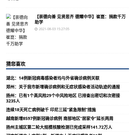
【崇德向善 见贤思齐 德耀中华】崔崑：捐款千万
助学
2021-08-03 15:27:05
猜您喜欢
湖北：14例新冠病毒感染者均与外省确诊病例关联
郑州：关于我市新增确诊病例和无症状感染者活动轨迹的通报
扬州：已有1个高风险29个中风险地区 已排查出密切和次密接
3235人
连续18天死亡病例破千 印尼三延“紧急限制”措施
越南新增8597例新冠确诊病例 南部地区“居家令”延长两周
扬州主城区第二轮大规模核酸检测已完成采样141.72万人