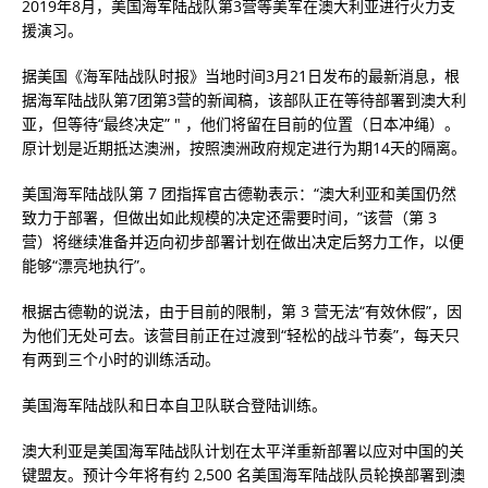
2019年8月，美国海军陆战队第3营等美军在澳大利亚进行火力支
援演习。
据美国《海军陆战队时报》当地时间3月21日发布的最新消息，根
据海军陆战队第7团第3营的新闻稿，该部队正在等待部署到澳大利
亚，但等待“最终决定” " ，他们将留在目前的位置（日本冲绳）。
原计划是近期抵达澳洲，按照澳洲政府规定进行为期14天的隔离。
美国海军陆战队第 7 团指挥官古德勒表示：“澳大利亚和美国仍然
致力于部署，但做出如此规模的决定还需要时间，”该营（第 3
营）将继续准备并迈向初步部署计划在做出决定后努力工作，以便
能够“漂亮地执行”。
根据古德勒的说法，由于目前的限制，第 3 营无法“有效休假”，因
为他们无处可去。该营目前正在过渡到“轻松的战斗节奏”，每天只
有两到三个小时的训练活动。
美国海军陆战队和日本自卫队联合登陆训练。
澳大利亚是美国海军陆战队计划在太平洋重新部署以应对中国的关
键盟友。预计今年将有约 2,500 名美国海军陆战队员轮换部署到澳