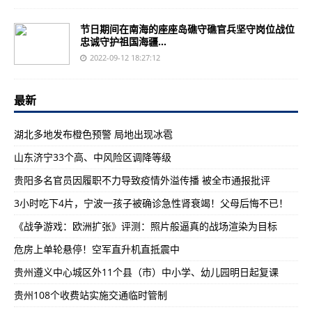
节日期间在南海的座座岛礁守礁官兵坚守岗位战位
忠诚守护祖国海疆...
2022-09-12 18:27:12
最新
湖北多地发布橙色预警 局地出现冰雹
山东济宁33个高、中风险区调降等级
贵阳多名官员因履职不力导致疫情外溢传播 被全市通报批评
3小时吃下4片，宁波一孩子被确诊急性肾衰竭！父母后悔不已！
《战争游戏：欧洲扩张》评测：照片般逼真的战场渲染为目标
危房上单轮悬停！空军直升机直抵震中
贵州遵义中心城区外11个县（市）中小学、幼儿园明日起复课
贵州108个收费站实施交通临时管制