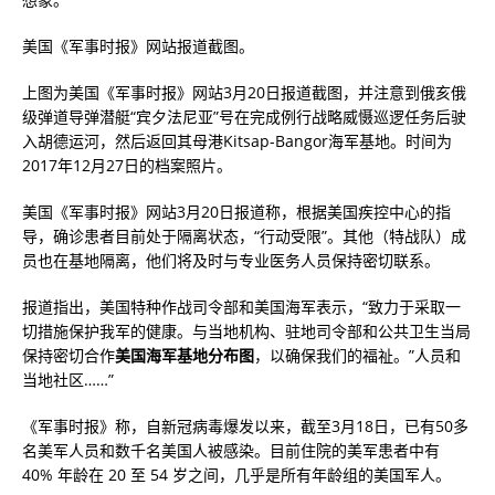
美国《军事时报》网站报道截图。
上图为美国《军事时报》网站3月20日报道截图，并注意到俄亥俄
级弹道导弹潜艇“宾夕法尼亚”号在完成例行战略威慑巡逻任务后驶
入胡德运河，然后返回其母港Kitsap-Bangor海军基地。时间为
2017年12月27日的档案照片。
美国《军事时报》网站3月20日报道称，根据美国疾控中心的指
导，确诊患者目前处于隔离状态，“行动受限”。其他（特战队）成
员也在基地隔离，他们将及时与专业医务人员保持密切联系。
报道指出，美国特种作战司令部和美国海军表示，“致力于采取一
切措施保护我军的健康。与当地机构、驻地司令部和公共卫生当局
保持密切合作
美国海军基地分布图
，以确保我们的福祉。”人员和
当地社区……”
《军事时报》称，自新冠病毒爆发以来，截至3月18日，已有50多
名美军人员和数千名美国人被感染。目前住院的美军患者中有
40% 年龄在 20 至 54 岁之间，几乎是所有年龄组的美国军人。