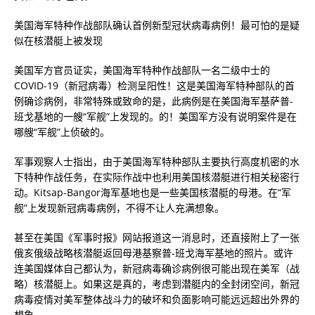
美国海军特种作战部队确认首例新型冠状病毒病例！最可怕的是疑
似在核潜艇上被发现
美国军方官员证实，美国海军特种作战部队一名二级中士的
COVID-19（新冠病毒）检测呈阳性！这是美国海军特种部队的首
例确诊病例，非常特殊或致命的是，此病例是在美国海军基萨普-
班戈基地的一艘“军舰”上发现的。的！美国军方没有说明案件是在
哪艘“军舰”上侦破的。
军事观察人士指出，由于美国海军特种部队主要执行高度机密的水
下特种作战任务，在实际作战中也利用美国核潜艇进行相关秘密行
动。Kitsap-Bangor海军基地也是一些美国核潜艇的母港。在“军
舰”上发现新冠病毒病例，不得不让人充满想象。
甚至在美国《军事时报》网站报道这一消息时，还直接附上了一张
俄亥俄级战略核潜艇返回母港基察普-班戈海军基地的照片。或许
连美国媒体自己都认为，新冠病毒确诊病例很可能出现在美军（战
略）核潜艇上。如果这是真的，考虑到潜艇内的全封闭空间，新冠
病毒疫情对美军整体战斗力的破坏和负面影响可能远远超出外界的
想象。