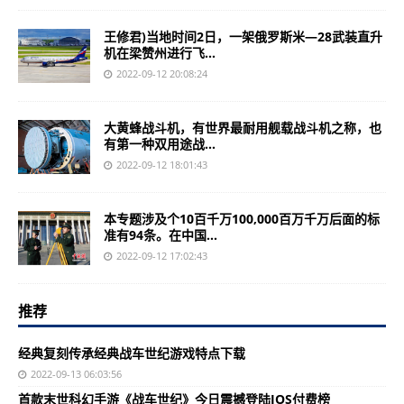
王修君)当地时间2日，一架俄罗斯米—28武装直升
机在梁赞州进行飞...
2022-09-12 20:08:24
大黄蜂战斗机，有世界最耐用舰载战斗机之称，也
有第一种双用途战...
2022-09-12 18:01:43
本专题涉及个10百千万100,000百万千万后面的标
准有94条。在中国...
2022-09-12 17:02:43
推荐
经典复刻传承经典战车世纪游戏特点下载
2022-09-13 06:03:56
首款末世科幻手游《战车世纪》今日震撼登陆IOS付费榜