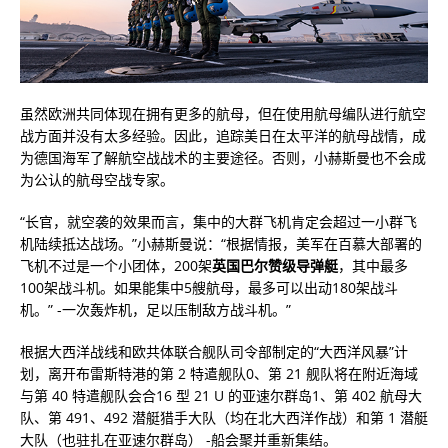
虽然欧洲共同体现在拥有更多的航母，但在使用航母编队进行航空
战方面并没有太多经验。因此，追踪美日在太平洋的航母战情，成
为德国海军了解航空战战术的主要途径。否则，小赫斯曼也不会成
为公认的航母空战专家。
“长官，就空袭的效果而言，集中的大群飞机肯定会超过一小群飞
机陆续抵达战场。”小赫斯曼说：“根据情报，美军在百慕大部署的
飞机不过是一个小团体，200架
英国巴尔赞级导弹艇
，其中最多
100架战斗机。如果能集中5艘航母，最多可以出动180架战斗
机。” -一次轰炸机，足以压制敌方战斗机。”
根据大西洋战线和欧共体联合舰队司令部制定的“大西洋风暴”计
划，离开布雷斯特港的第 2 特遣舰队0、第 21 舰队将在附近海域
与第 40 特遣舰队会合16 型 21 U 的亚速尔群岛1、第 402 航母大
队、第 491、492 潜艇猎手大队（均在北大西洋作战）和第 1 潜艇
大队（也驻扎在亚速尔群岛） -船会聚并重新集结。