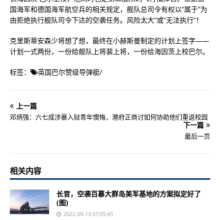
国海军和德国海军航空兵的相关规定，舰队总司令有权以“属于”为
由拒绝执行舰队司令下达的空袭任务。风险太大”或“无法执行”！
克里斯蒂安森少将想了想，最终在小赫斯曼制定的计划上签字——
计划一式两份，一份给舰队上将裴上将，一份给海因茨上校巴尔。
标签：
英国巴尔赞级导弹艇
/
上一篇
邓炳强：六七成涉暴入狱青年懊悔，港府正商讨如何协助他们重返校园
下一篇
最后一页
相关内容
长官，空袭百慕大群岛美军基地的方案拟定好了
(图)
2022-09-13 07:05:43