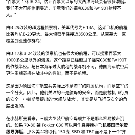
“百慕大-17和B-24，估计百慕大以东的大西洋海域会有很多潜艇。
我们不大可能悄悄靠近，毕竟我们的福克636和Fw190T射程不
大。”
由B-29改装的超远程侦察机，美军代号为F-13A。这架飞机的航程
比轰炸机B-29更大。最大侦察半径接近3500公里。从百慕大一直
覆盖到亚速尔群岛！
由B-17和B-24改装的侦察机也有很大的航程，可以搜索百慕大
1000多公里以外的海域。这个距离已经超过了福克636和Fw190T
的作战半径。与日本海军过大航程的战斗机不同，德国海军航空兵
更注重舰载机在战斗中的性能，而不是航程。
这是因为德国海军航空兵实际上不是海军的附属机构，而是空军的
一个分支。因此，他们关注的不是航母的安全，而是舰载机飞行员
的安全。小赫斯曼提出的“大舰队战术”，其实是从飞行员安全的角
度出发的。
在小赫斯曼看来，三艘大型装甲航空母舰并不是那么容易被击沉
的。如果 70-80 架 Fokker 636 可以用作直接掩护飞机
英国巴尔赞
级导弹艇
，那么美军将取代 150 架 SBD 和 TBF 而不是下一个“齐