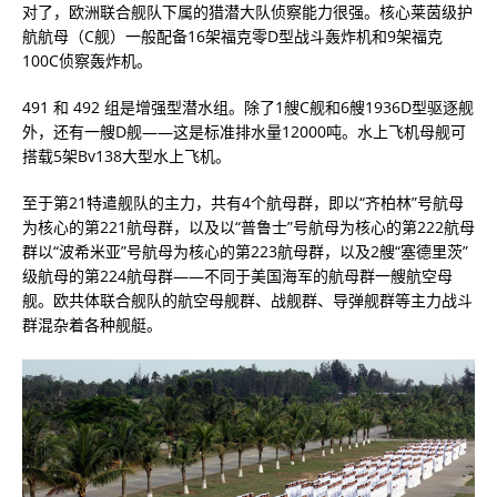
对了，欧洲联合舰队下属的猎潜大队侦察能力很强。核心莱茵级护
航航母（C舰）一般配备16架福克零D型战斗轰炸机和9架福克
100C侦察轰炸机。
491 和 492 组是增强型潜水组。除了1艘C舰和6艘1936D型驱逐舰
外，还有一艘D舰——这是标准排水量12000吨。水上飞机母舰可
搭载5架Bv138大型水上飞机。
至于第21特遣舰队的主力，共有4个航母群，即以“齐柏林”号航母
为核心的第221航母群，以及以“普鲁士”号航母为核心的第222航母
群以“波希米亚”号航母为核心的第223航母群，以及2艘“塞德里茨”
级航母的第224航母群——不同于美国海军的航母群一艘航空母
舰。欧共体联合舰队的航空母舰群、战舰群、导弹舰群等主力战斗
群混杂着各种舰艇。