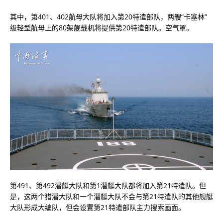
其中，第401、402航母大队将加入第20特遣部队，两艘“卡塞林”
级轻型航母上的80架舰载机将提供第20特遣部队。空气罩。
第491、第492潜艇大队和第1潜艇大队都将加入第21特遣队。但
是，这两个猎潜大队和一个潜艇大队不会与第21特遣队的其他舰艇
大队形成大编队，但会设置第21特遣部队主力搜索画面。