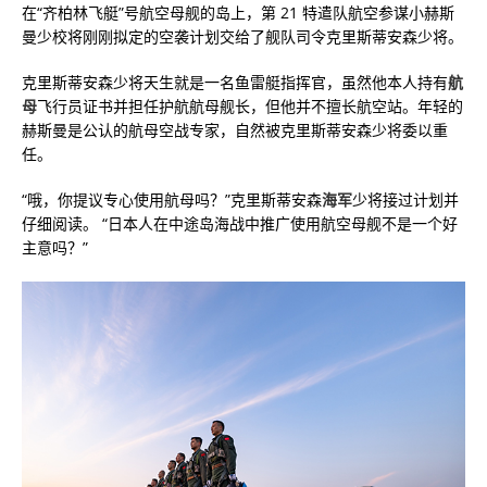
在“齐柏林飞艇”号航空母舰的岛上，第 21 特遣队航空参谋小赫斯
曼少校将刚刚拟定的空袭计划交给了舰队司令克里斯蒂安森少将。
克里斯蒂安森少将天生就是一名鱼雷艇指挥官，虽然他本人持有
航
母
飞行员证书并担任护航航母舰长，但他并不擅长航空站。年轻的
赫斯曼是公认的航母空战专家，自然被克里斯蒂安森少将委以重
任。
“哦，你提议专心使用航母吗？”克里斯蒂安森
海军
少将接过计划并
仔细阅读。 “日本人在中途岛海战中推广使用航空母舰不是一个好
主意吗？”