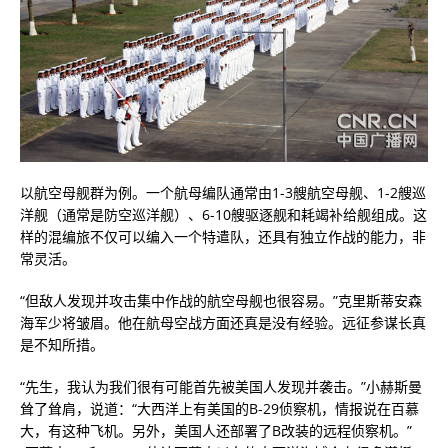
以航空母舰群为例。一个航母编队通常由1-3艘航空母舰、1-2艘巡
洋舰（通常是防空巡洋舰）、6-10艘驱逐舰和耗竭补给舰组成。这
样的混编旅不仅可以编入一个特遣队，还具有独立作战的能力，非
常灵活。
“但敌人发现并攻击集中作战的航空母舰也很容易。”克里斯蒂安森
海军少将皱眉。他在航母空战方面还真是没有经验。远征参谋长真
是不知所措。
“先生，我认为我们很有可能首先被美国人发现并袭击。”小赫斯曼
耸了耸肩，说道：“大西洋上有美国的B-29侦察机，情报说在百慕
大，有这种飞机。另外，美国人还部署了B改装的远程侦察机。”