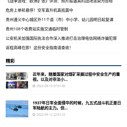
《战争游戏：欧洲扩张》评测：照片般逼真的战场渲染为目标
危房上单轮悬停！空军直升机直抵震中
贵州遵义中心城区外11个县（市）中小学、幼儿园明日起复课
贵州108个收费站实施交通临时管制
公安机关加强国际执法合作深入推进打击治理电信网络诈骗犯罪
返程高峰在即！这份安全指南请查收！
精彩
近年来，随着国家对煤矿采掘过程中安全生产的重
视，以及对非法小...
2022-09-13 07:01:40
1937年日军全面侵华的时候，九五式战斗机正是日
军陆航的主力。但...
2022-09-12 22:01:22