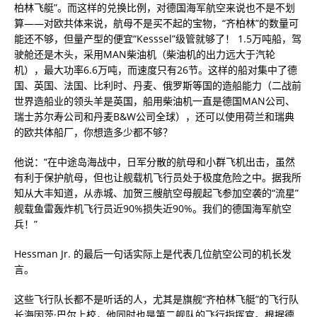
柏林飞艇”。而这样的兑换比例，对德国海军航空来说也不是不划
算——对欧共体来说，航母不是买不起的宝物，“齐柏林”的数量可
能还不够，但量产型的便宜“Kesssel”级管就够了！ 1.5万吨船，驾
驶舱还是木头，采用MAN柴油机（柴油机的出力远大于汽轮
机），最大功率6.6万吨，而速度只有26节。这样的船对集中了德
国、英国、法国、比利时、丹麦、俄罗斯等国的造船能力（二战前
世界造船业的领头羊是英国，船用柴油机一直是德国MAN公司、
瑞士苏尔寿公司和丹麦B&W公司全球），还可以使用荷兰和瑞典
的欧共体船厂，你想造多少都不够？
他说：“在中途岛海战中，日军分散的航母和小群飞机出击，虽然
有利于保护航母，但也让舰载机飞行员处于极度危险之中。据我所
知从大丰知道，从赤城、加贺三艘航空母舰起飞参加空袭的“流星”
舰载鱼雷轰炸机飞行员近90%损失近90%。我们的德国海军航空
兵！”
Hessman Jr. 的最后一句话实际上是代表几位航空公司的机长发
言。
这些飞行队长都不是听话的人，尤其是旗舰“齐柏林飞艇”的飞行队
长海因茨·巴尔上校，他同时也是第二舰队的飞行指挥官。根据德