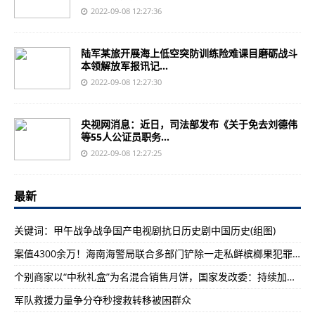
2022-09-08 12:27:36
陆军某旅开展海上低空突防训练险难课目磨砺战斗
本领解放军报讯记...
2022-09-08 12:27:30
央视网消息：近日，司法部发布《关于免去刘德伟
等55人公证员职务...
2022-09-08 12:27:25
最新
关键词：甲午战争战争国产电视剧抗日历史剧中国历史(组图)
案值4300余万！海南海警局联合多部门铲除一走私鲜槟榔果犯罪团伙
个别商家以“中秋礼盒”为名混合销售月饼，国家发改委：持续加大市场监管力度
军队救援力量争分夺秒搜救转移被困群众