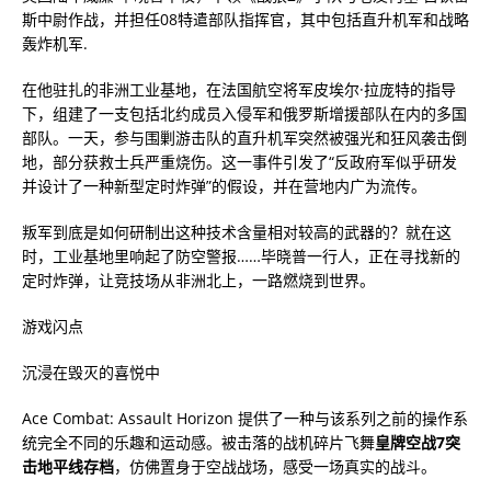
斯中尉作战，并担任08特遣部队指挥官，其中包括直升机军和战略
轰炸机军.
在他驻扎的非洲工业基地，在法国航空将军皮埃尔·拉庞特的指导
下，组建了一支包括北约成员入侵军和俄罗斯增援部队在内的多国
部队。一天，参与围剿游击队的直升机军突然被强光和狂风袭击倒
地，部分获救士兵严重烧伤。这一事件引发了“反政府军似乎研发
并设计了一种新型定时炸弹”的假设，并在营地内广为流传。
叛军到底是如何研制出这种技术含量相对较高的武器的？就在这
时，工业基地里响起了防空警报……毕晓普一行人，正在寻找新的
定时炸弹，让竞技场从非洲北上，一路燃烧到世界。
游戏闪点
沉浸在毁灭的喜悦中
Ace Combat: Assault Horizo​​n 提供了一种与该系列之前的操作系
统完全不同的乐趣和运动感。被击落的战机碎片飞舞
皇牌空战7突
击地平线存档
，仿佛置身于空战战场，感受一场真实的战斗。