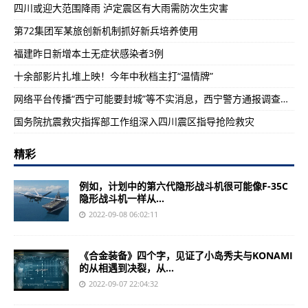
四川或迎大范围降雨 泸定震区有大雨需防次生灾害
第72集团军某旅创新机制抓好新兵培养使用
福建昨日新增本土无症状感染者3例
十余部影片扎堆上映！今年中秋档主打“温情牌”
网络平台传播“西宁可能要封城”等不实消息，西宁警方通报调查情况
国务院抗震救灾指挥部工作组深入四川震区指导抢险救灾
精彩
例如，计划中的第六代隐形战斗机很可能像F-35C
隐形战斗机一样从...
2022-09-08 06:02:11
《合金装备》四个字，见证了小岛秀夫与KONAMI
的从相遇到决裂，从...
2022-09-07 22:04:32