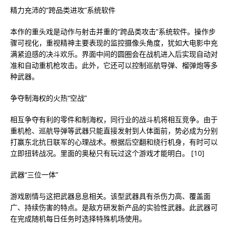
精力充沛的“跨品类进攻”系统软件
本作的重头戏是动作与射击并重的“跨品类攻击”系统软件。操作步
骤可视化，重视精神主要表现的监控摄像头角度，犹如大电影中充
满紧迫感的决斗欢乐。界面中间的圆圈会在战机进入后实现自动对
准和自动重机枪攻击。此外，它还可以控制巡航导弹、榴弹炮等多
种武器。
争夺制海权的火热“空战”
相互争夺有利的零件和制海权，同行业的战斗机将相互竞争。由于
重机枪、巡航导弹等武器只能直接发射到人体面前，势必成为分别
打赢东北抗日联军的心理战术。根据后空翻和绕行机身，有时可以
立即扭转战况。里面的奥秘只有玩过这个游戏才能明白。 [10]
武器“三位一体”
游戏剧情与这把武器息息相关。该型武器具有杀伤力高、覆盖面
广、持续伤害的特点。是敌方研发新产品的实验性武器。此武器可
在完成随机每日任务时选择特殊机场使用。