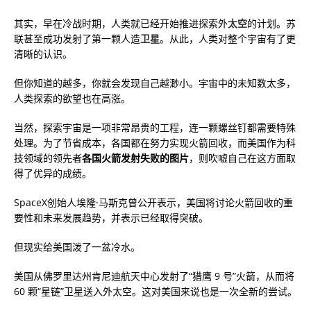
其实，早在冷战时期，人类就已经开始推进探索外
太空
的计划。苏
联甚至成功发射了第一颗人造
卫星
。从此，人类对整个宇宙有了更
清晰的认识。
但你知道的越多，你就会发现自己越渺小。宇宙中的未知数太多，
人类探索的欲望也在高涨。
当然，探索宇宙是一项非常昂贵的工程，连一颗螺丝钉都需要特殊
处理。为了节省成本，各国都在努力实现火箭回收，而美国作为科
技领域的领先者
各国火箭发射失败的图片
，则吹嘘自己在这方面取
得了优异的成绩。
SpaceX创始人埃隆·马斯克曾公开表示，美国将讨论火箭回收的重
要性和未来发展趋势，并表示已经取得突破。
但现实给美国泼了一盆冷水。
美国从佛罗里达州肯尼迪航天中心发射了“猎鹰 9 号”火箭，从而将
60 颗“星链”卫星送入外太空。这对美国来说也是一次全新的尝试。