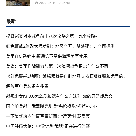
2022-05-10 12:05:48
最新
提督姥爷对本咸鱼前十八次攻略之第十九个攻略-
红色警戒2修改大师功能：地图全开、随处建造、全图探测
美军在CI系统中,颗通信卫星供海湾美军使用,
美媒：美军作战能力与第一次海湾战争相比有什么不同
《红色警戒2地图》编辑器就是自制地图支持原版红警和尤里的复仇
解放军单兵装备有多贵
战舰少女r3.3.0怎么反和谐有什么方法？ios的开游戏后会
国产单兵战斗武器曝光步兵“鸟枪换炮”拆掉AK-47
一下最新热点时事军事新闻：“远轰”挂载隐轰
中国驻俄大使：中俄“某种武器”正在进行洽谈