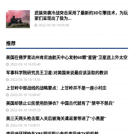
武装突袭冷战突击采用了最新的3D引擎技术，为玩
家们呈现出了极为...
2022-05-09 19:03:08
推荐
美国在佛罗里达州肯尼迪航天中心发射60颗“星链”卫星送上外太空
2022-05-10 16:05:40
军事科学院研究员王卫星:对美国来说最应该汲取的教训
2022-05-10 15:13:55
上甘岭中部战线的战略要点：上甘岭并不是一座小村庄
2022-05-10 15:08:47
美国却禁止公民使用防弹衣？中国古代就有了“禁甲不禁兵”
2022-05-10 14:05:33
美三天两头枪击案入关后被海关遣返曾带进了“小黑屋”
2022-05-10 13:09:51
庞巴迪环球快车XRS超远程公务机庞巴迪7X的机舱