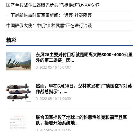
国产单兵战斗武器曝光步兵“鸟枪换炮”拆掉AK-47
一下最新热点时事军事新闻：“远轰”挂载隐轰
中国驻俄大使：中俄“某种武器”正在进行洽谈
精彩
东风26主要对付目标就是距离大陆3000~4000公里
外的第二岛链，因...
2022-05-10 16:07:07
然而，早在6月30日，戈林就发布了“德国空军对英
作战总指示”，...
2022-05-10 11:09:30
联合国军挫败了地球上的科思洛维克和福里登军
队，接着开始系统地...
2022-05-10 09:06:35