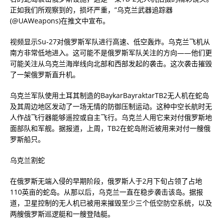
正如我们所观察到的，损坏严重，”乌克兰武器追踪器
(@UAWeapons)在推文中宣布。
视频显示Su-27对俄罗斯军队进行高速、低空轰炸。乌克兰飞机从
南方非常低地进入。这可能不是俄罗斯军队关注的方向——他们更
可能关注从乌克兰海岸线向北部和西部发起的袭击。这次袭击摧毁
了一架俄罗斯直升机。
乌克兰军队使用土耳其制造的BaykarBayraktarTB2无人机在蛇岛
及其周边地区发动了一场无情的防御压制运动。这种中空长航时无
人作战飞行器能够遥控或自主飞行。乌克兰人用它来对付俄罗斯地
面部队和军舰。据报道，上周，TB2在蛇岛附近被用来对付一艘俄
罗斯船只。
乌克兰割蛇
在俄罗斯无端入侵的早期阶段，俄罗斯人于2月下旬占领了占地
110英亩的蛇岛。从那以后，乌克兰一直在稳步袭击该岛。据报
道，卫星控制的无人机已被用来摧毁至少三个低空防空系统，以及
两艘俄罗斯巡逻艇和一艘登陆艇。