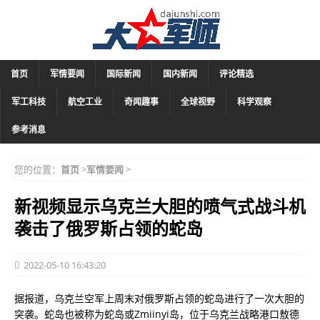
首页
军情要闻
国际新闻
国内新闻
评论精选
军工科技
航空工业
奇闻趣事
全球视野
科学观察
参考消息
您的位置：
首页
>
军情要闻
>
新视频显示乌克兰大胆的喷气式战斗机
袭击了俄罗斯占领的蛇岛
2022-05-10 16:43:20
据报道，乌克兰空军上周末对俄罗斯占领的蛇岛进行了一次大胆的
突袭。蛇岛也被称为蛇岛或Zmiinyi岛，位于乌克兰战略港口敖德