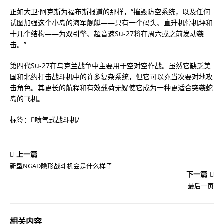
正如大卫·阿克斯为福布斯报道的那样，“摧毁防空系统，以及任何
试图加强这个小岛的海军舰艇——只有一个码头、直升机停机坪和
十几个结构——为双引擎、超音速Su-27将在周六或之前发动袭
击。”
第四代Su-27在乌克兰战争中主要用于空对空作战。虽然它缺乏美
国和北约打击战斗机中的许多复杂系统，但它可以充当次要对地攻
击角色。其更长的航程和有效载荷无疑使它成为一种更适合突袭蛇
岛的飞机。
标签：
喷气式战斗机
/
上一篇
新型NGAD隐形战斗机会是什么样子
下一篇
最后一页
相关内容