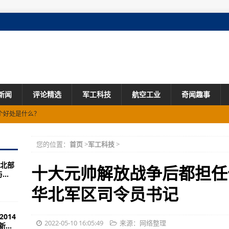
新闻
评论精选
军工科技
航空工业
奇闻趣事
个好处是什么？
号过航南海“搞事情”
您的位置：
首页
>
军工科技
>
解决美航母编队
北部
来说最应该汲取的教训
十大元帅解放战争后都担任
..
运任务:守国宝护四方
华北军区司令员书记
化开展战备拉动演练
014
岭并不是一座小村庄
2022-05-10 16:05:49
来源：网络整理
..