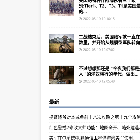
美国的特种作战部队有三个级
轰炸机与战斗机有什么不同？区别
别:Tier1、T2、T3。T1是美国
美国最精锐的特种作战部队曝光5
的...
2022-05-10 12:10:15
冒险岛冒险岛2每日任务攻略冒险
中国最强155毫米自行炮诞生离无
二战结束后，美国陆军就一直在
数量，并开始从规模型军队转向..
美国枪支泛滥和枪支暴力产生严重
2022-05-10 12:07:02
美军第8航空队作战前期损失也许
美军5年至少削减8个陆军作战旅(图
不过想想那还是 "今夜我们都是
人 "的洋奴横行的年代，做出...
Game234问答中心有代表性的
2022-05-10 12:05:48
美国人的洋奴横行的年代，做出这
《红色警戒2地图》编辑器就是自
最新
解放军单兵装备有多贵
提督姥爷对本咸鱼前十八次攻略之第十九个攻略
德军轰炸机试图截击英国的护航船
俄媒:巴基斯坦成功使用红旗-16
美军在CI系统中,颗通信卫星供海湾美军使用,
《疯狂亚洲富豪》中饰演帅气富二