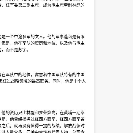
后，任军委第二副主席，成为毛主席牵制林彪的
他是一个中途参军的文人。他的军事造诣是有限
。但是，他在军队的资历和地位，以及他与毛主
他，而不是苏宇。
者在军队中的地位，寓意着中国军队特有的中国
未担任过战略领域的最高职务。同时，他是十个人
。他的资历只比林彪和罗荣焕高，在黄埔一期毕
点是，他曾经指挥过红四方面军，红四方面军曾
没之后，就再没有值得一提的战绩。解放战争时
一派人数众多，元帅中肯定有代表人物，总司令