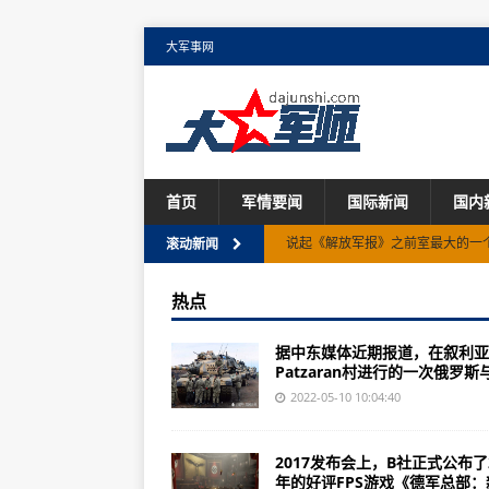
大军事网
首页
军情要闻
国际新闻
国内
说起《解放军报》之前室最大的一
滚动新闻
台湾问题最新消息四：英国海军女王
热点
俄媒：中国核潜艇噪声缺陷已得到
据中东媒体近期报道，在叙利亚
军事科学院研究员王卫星:对美国
Patzaran村进行的一次俄罗斯与.
火箭军42年执行1600余次铁路押
2022-05-10 10:04:40
某合成旅标兵一连为随时出动常态
2017发布会上，B社正式公布了2
上甘岭中部战线的战略要点：上甘
年的好评FPS游戏《德军总部：新.