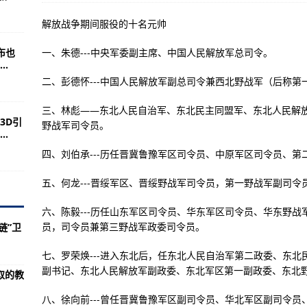
按照出品时间，也就是哪个动画先出
解放战争期间服役的十名元帅
实战化训练见闻
布也
一、朱德---中央军委副主席、中国人民解放军总司令。
着中国发展
.
或许是世界上造价最昂贵的军用飞机了
二、彭德怀---中国人民解放军副总司令兼西北野战军（后称第
组图)
三、林彪——东北人民自治军、东北民主同盟军、东北人民解放军
3D引
野战军司令员。
侣问题解答怎么双开游戏怎么使用
.
即将开战(组图)
四、刘伯承---历任晋冀鲁豫军区司令员、中原军区司令员、第
效果的科技介绍
五、何龙---晋绥军区、晋绥野战军司令员，第一野战军副司
天啊！那么多的飞机！
六、陈毅---历​​任山东军区司令员、华东军区司令员、华东
无疑问你永远不会听不到
员，司令员兼第三野战军政委司令员。
链”卫
第十九个攻略-
七、罗荣焕---进入东北后，任东北人民自治军第二政委、东北民
代就有了“禁甲不禁兵”
副书记、东北人民解放军副政委、东北军区第一副政委、东北野战
取的教
攻略》战机介绍
八、徐向前---曾任晋冀鲁豫军区副司令员、华北军区副司令