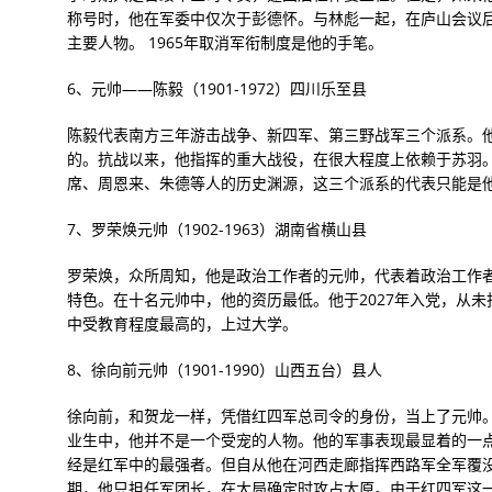
称号时，他在军委中仅次于彭德怀。与林彪一起，在庐山会议
主要人物。 1965年取消军衔制度是他的手笔。
6、元帅——陈毅（1901-1972）四川乐至县
陈毅代表南方三年游击战争、新四军、第三野战军三个派系。
的。抗战以来，他指挥的重大战役，在很大程度上依赖于苏羽
席、周恩来、朱德等人的历史渊源，这三个派系的代表只能是
7、罗荣焕元帅（1902-1963）湖南省横山县
罗荣焕，众所周知，他是政治工作者的元帅，代表着政治工作
特色。在十名元帅中，他的资历最低。他于2027年入党，从
中受教育程度最高的，上过大学。
8、徐向前元帅（1901-1990）山西五台）县人
徐向前，和贺龙一样，凭借红四军总司令的身份，当上了元帅
业生中，他并不是一个受宠的人物。他的军事表现最显着的一
经是红军中的最强者。但自从他在河西走廊指挥西路军全军覆
期，他只担任军团长，在大局确定时攻占太原。由于红四军这