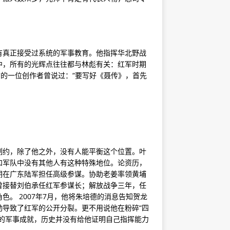
有真正接受过系统的军事教育。他指挥华北野战
中，所有的光辉点往往都与林彪有关：红军时期
馆的一位创作者曾说过：“要写好《聂传》，首先
制约，除了他之外，没有人能平衡这个位置。叶
和军队中没有其他人有这种特殊地位。论资历，
期在广东陆军担任高级参谋。协助老姜率领黄埔
曾接替刘伯承任红军参谋长；解放战争三年，任
。 2007年7月，他将朱培德的消息告知贺龙
导致了红军的公开分裂。更不用说他在粉碎“四
的军事成就，历史并没有给他证明自己指挥能力