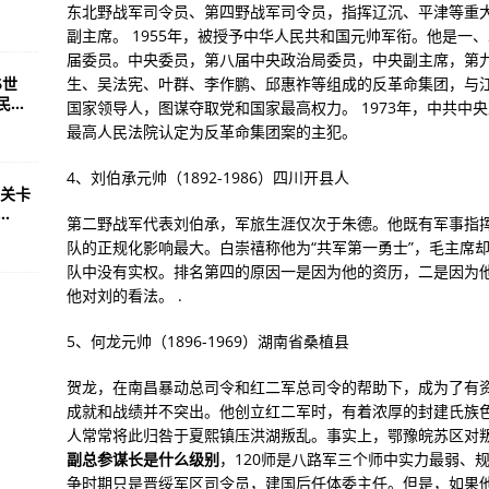
东北野战军司令员、第四野战军司令员，指挥辽沉、平津等重
副主席。 1955年，被授予中华人民共和国元帅军衔。他是一
届委员。中央委员，第八届中央政治局委员，中央副主席，第九
6世
生、吴法宪、叶群、李作鹏、邱惠祚等组成的反革命集团，与
..
国家领导人，图谋夺取党和国家最高权力。 1973年，中共中央
最高人民法院认定为反革命集团案的主犯。
4、刘伯承元帅（1892-1986）四川开县人
关卡
.
第二野战军代表刘伯承，军旅生涯仅次于朱德。他既有军事指
队的正规化影响最大。白崇禧称他为“共军第一勇士”，毛主席
队中没有实权。排名第四的原因一是因为他的资历，二是因为
他对刘的看法。 .
5、何龙元帅（1896-1969）湖南省桑植县
贺龙，在南昌暴动总司令和红二军总司令的帮助下，成为了有
成就和战绩并不突出。他创立红二军时，有着浓厚的封建氏族
人常常将此归咎于夏熙镇压洪湖叛乱。事实上，鄂豫皖苏区对
副总参谋长是什么级别
，120师是八路军三个师中实力最弱、
争时期只是晋绥军区司令员，建国后任体委主任。但是，如果