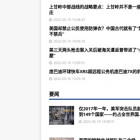
中国人民解放军“巨浪-3”试射时划过
上甘岭中部战线的战略要点：上甘岭并不是一
庄
世界十大特种部队1英国特别空勤团(S
2022-05-10 15:08:47
全民飞机大战新战机济公活佛怎么
美国却禁止公民使用防弹衣？中国古代就有了“
不禁兵”
独家：军方神秘卧底部队内幕一文
2022-05-10 14:05:33
2017年中行武装押运车长述职报告(
美三天两头枪击案入关后被海关遣返曾带进了“
屋”
红色警戒2修改大师功能：地图全
2022-05-10 13:09:51
美三天两头枪击案入关后被海关遣返
庞巴迪环球快车XRS超远程公务机庞巴迪7X的
美军在CI系统中,颗通信卫星供海湾
2022-05-10 13:05:18
2022造价工程师报考条件公布，
要闻
庞巴迪环球快车XRS超远程公务机
仅2017年一年，美军突击队员
美媒：美军作战能力与第一次海湾
到149个国家——约占全世界国..
冒险岛中的神秘河怎么去现代之门
2022-05-10 14:08:31
比a10更恐怖的飞机被人们称为“飞