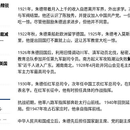
很大，因为任务的目的
最精锐
1921年，朱德带着月入上千的收入自愿离开军界，外出求学
支队伍！
与军阀结盟。他还认识了陈独秀，并提议加入中国共产党。一
岛人被冒险岛2生活不能自理
吃一惊。尽管他鼓励朱德追求进步，但他并不同意。
人炮塔设计仅一步之遥
1922年秋，朱德乘船赴欧洲留学德国。1925年，朱德考入
裁减
.
后果，可能催生更多的暴力犯罪
里，他提出回国打不赢就上山，这让苏军教官大吃一惊。
就就不会如此严重
1926年朱德回国后，利用旧情调动川军、滇军动员北伐，秘密入
教育总队参加并任第九军副司令员。南方起义军攻陷潮汕失败
)
美国
军”近千人进入广东。湘南南北，1928年4月赴井冈山会见毛
问题【无法求解】无法进入求解
军主力军最高司令员。
样的决定！
1930年，朱德任红军总司令，次年任中国工农红军总司令。在
制地图支持原版红警和尤里的复仇
表名字。在红军长征中，他有时担任具体的作战指挥。
抗战初期，他率八路军指挥部奔赴太行山前线。 1940年回到
-
局。但1947年攻占石家庄时，他亲自指挥前线。
队时遭到皇家空军攻击
红色警戒2修改大师功能：地图全开、随处建造、全图探测
防空导弹系统一战成名
中华人民共和国成立后，朱德先后担任国家副主席、党的副主
代的男星亚克拉克