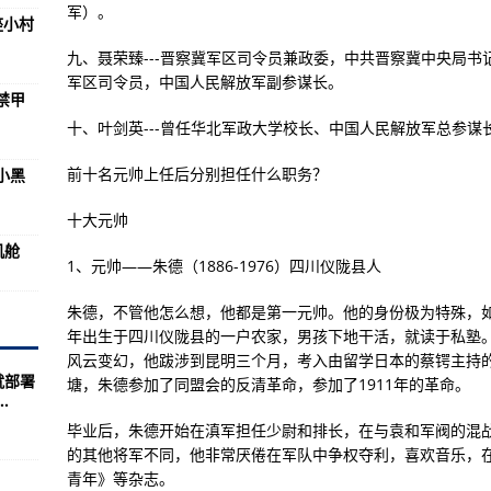
天空景象(图)
军）。
座小村
AS)(组图)
九、聂荣臻---晋察冀军区司令员兼政委，中共晋察冀中央局
军区司令员，中国人民解放军副参谋长。
样？属性是什么？介绍
禁甲
将美国遮羞布撕得粉碎
十、叶剑英---曾任华北军政大学校长、中国人民解放军总参谋
一)_社会万象_光明网
前十名元帅上任后分别担任什么职务？
小黑
开、随处建造、全图探测
十大元帅
曾带进了“小黑屋”
机舱
1、元帅——朱德（1886-1976）四川仪陇县人
美军使用,
人人都能考了×众所周知！
朱德，不管他怎么想，他都是第一元帅。他的身份极为特殊，如
年出生于四川仪陇县的一户农家，男孩下地干活，就读于私塾
庞巴迪7X的机舱
风云变幻，他跋涉到昆明三个月，考入由留学日本的蔡锷主持的云
就部署
战争相比有什么不同
塘，朱德参加了同盟会的反清革命，参加了1911年的革命。
.
前往神秘区域介绍
毕业后，朱德开始在滇军担任少尉和排长，在与袁和军阀的混
的其他将军不同，他非常厌倦在军队中争权夺利，喜欢音乐，
行炮艇”
青年》等杂志。