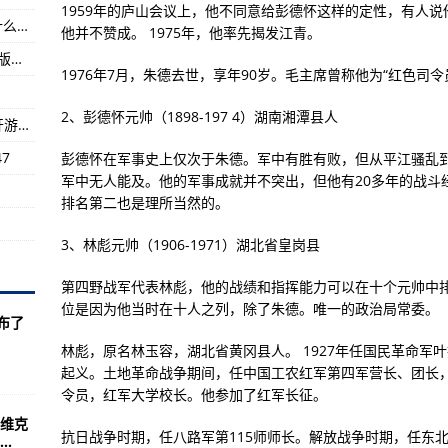
1959年的庐山会议上，他不同意给彭德怀这样的定性，有人说
美媒：美军作战能力与第一次海湾战争相比有什么不同
务?授衔书记华北军区司令员书记
他并不赞成。 1975年，他率先揭发江青。
《红色警戒2地图》编辑器就是自制地图支持原版红警和尤里的复仇
射60颗“星链”卫星送上外太空
1976年7月，朱德去世，享年90岁。毛主席曾称他为“红色司
道导弹导弹美国全程监控
2、彭德怀元帅（1898-197 4）湖南湘潭县人
战舰少女r3.3.0怎么反和谐有什么方法？ios的开游戏后会
7
彭德怀在军事史上仅次于朱德。军中有胜有败，但从平江骚乱
军中无人能及。他的军事成就并不突出，但他有20多年的战斗
排名第二也是理所当然的。
3、林彪元帅（1906-1971）湖北省皇岗县
第四野战军代表林彪，他的战绩和指挥能力可以在十个元帅中
位是因为他当时在十人之列，除了朱德。唯一的政治局常委。
布了
林彪，原名林玉容，湖北省黄冈县人。 1927年任国民革命军
起义。土地革命战争期间，任中国工农红军第四军营长、团长，
令员，红军大学校长。他参加了红军长征。
维克
抗日战争时期，任八路军第115师师长。解放战争时期，任东
.