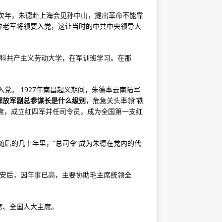
。次年，朱德赴上海会见孙中山，提出革命不能靠
位老军将领要入党，这让当时的中共中央领导大
莫斯科共产主义劳动大学，在军训班学习。在那
党。 1927年南昌起义期间，朱德率云南陆军
解放军副总参谋长是什么级别
，危急关头率领“铁
主席，成立红四军并任司令员，成为全国第一支红
随后的几十年里，“总司令”成为朱德在党内的代
延安后，因年事已高，主要协助毛主席统领全
席、全国人大主席。