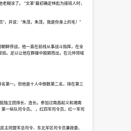
他老糊涂了。 “文革”最初确定林彪为接班人时，
令员”，并说：“朱茂，朱茂，我是你身上的毛！”
到朝鲜停战，他一直在前线从事战斗指挥，在全
经验。足以让他在群雄中脱颖而出，在元帅领域
排名第一。但他是十人中倒数第二名，排在第三
叶挺独立团排长、连长。参加过南昌起义和湘南
第一纵队司令员。 ，红四军司令员，红一军司
北民主同盟军总司令、东北军区司令员兼政委、