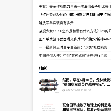
十大元帅解放战争后都担任什么职
美国在佛罗里达州肯尼迪航天中心发
解放军单兵装备有多贵
中国成功发了一枚东风-41洲际弹
国产单兵战斗武器曝光步兵“鸟枪换炮”拆掉AK-4
一下最新热点时事军事新闻：“远轰”挂载隐轰
中国驻俄大使：中俄“某种武器”正在进行洽谈
精彩
然而，早在6月30日，戈林就发
“德国空军对英作战总指示”，...
2022-05-10 11:09:30
联合国军挫败了地球上的科思洛
和福里登军队，接着开始系统地..