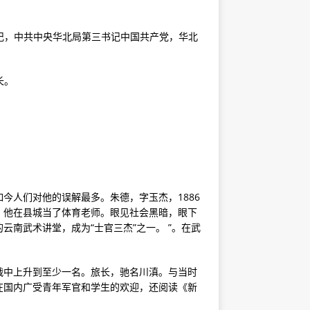
书记，中共中央华北局第三书记中国共产党，华北
长。
今人们对他的误解最多。朱德，字玉杰，1886
。他在县城当了体育老师。眼见社会黑暗，眼下
南武术讲堂，成为“士官三杰”之一。 ”。在武
战中上升到至少一名。旅长，驰名川滇。与当时
在国内广受青年军官和学生的欢迎，还阅读《新