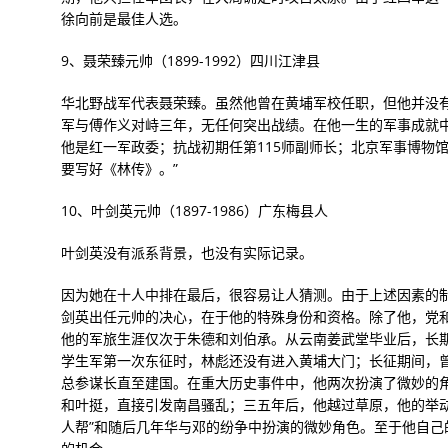
徐向前是最佳人选。
9、聂荣臻元帅（1899-1992）四川江津县
华北野战军代表聂荣臻。虽然他曾在黄埔军校任职，但他并没
军与傅作义对峙三年，无任何突出战绩。在他一生的军事成就
他是红一军政委；抗战初期任第115师副师长；北京军事博物
要写好《林传》。”
10、叶剑英元帅（1897-1986）广东梅县人
叶剑英没有派系背景，也没有实际记录。
因为她在十人中排在最后，很容易让人猜测。由于上述因素的
剑英出任元帅的决心，在于他的特殊身份和资格。除了他，党
他的军旅生涯仅次于朱德和刘伯承。从云南姜武堂毕业后，长
学生军第一次东征时，林彪还没有进入黄埔大门；长征期间，
总参谋长直至建国。在重大历史事件中，他两次扮演了微妙的角色
和叶挺，直接引发南昌骚乱；三五年后，他越过草原，他的举动
人帮”和随后几年华与邓的纷争中扮演的微妙角色。至于他自己