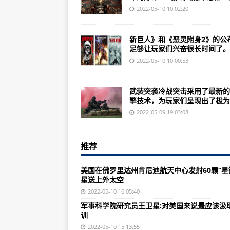
看钢弹动画唯一正确的标准顺序是
2022-05-10 10:02:20
营长三换行军图第８３集团军某旅
新巨人》和《恶灵附身2》的公
中国导弹列车有哪些优点？人期待
足够让玩家们兴奋很长时间了。..
美国B-2轰炸机单价24亿美元，
2022-05-10 10:00:53
美民众涌上街头观看航空秀人挤人(
武装突袭冷战突击采用了最新的
冒险岛骨灰级玩家必备：冒险岛伴
擎技术，为玩家们呈现出了极为..
《全民飞机大战》挑战赛6月新赛季
2022-05-09 19:03:08
城堡：独特科技耗费较高带来相当
推荐
中华第四帝国笔下文学最新章节：
索马里士兵伤亡只有这些，那么毫
美国在佛罗里达州肯尼迪航天中心发射60颗“星
星送上外太空
提督姥爷对本咸鱼前十八次攻略之
2022-05-10 16:05:40
美国却禁止公民使用防弹衣？中国古
军事科学院研究员王卫星:对美国来说最应该汲
训
《全民飞机大战中新战机了解不多
2022-05-10 15:13:55