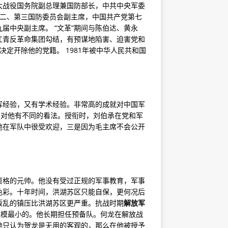
大战役国务院副总理兼国防部长，中共中央军委
、二、第三国防委员会副主席，中国共产党第七
届中央副主席。 “文革”期间与陈伯达、黄永
江青反革命集团勾结，有预谋地陷害、迫害党和
决定开除他的党籍。 1981年被中华人民共和国
挥经验，又有学术经验。非常高的成就对中国军
却对他有不同的看法。授衔时，刘伯承在党和军
他在军队中很受欢迎，三是因为毛主席不会公开
资格的元帅。他没有受过正规的军事教育，军事
色彩。十年时间，洪湖苏区只能自保，更何况后
叛乱的镇压比洪湖苏区更严重。抗战时期
解放军
规模最小的。他长期担任预备队。何龙在解放战
他只认为贺龙是无用的客观的，那么在他被授予