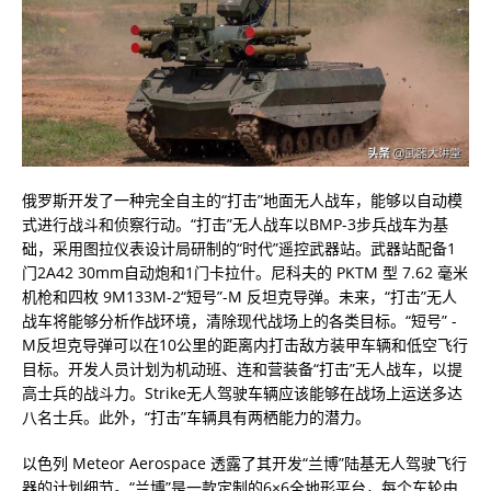
俄罗斯开发了一种完全自主的“打击”地面无人战车，能够以自动模
式进行战斗和侦察行动。“打击”无人战车以BMP-3步兵战车为基
础，采用图拉仪表设计局研制的“时代”遥控武器站。武器站配备1
门2A42 30mm自动炮和1门卡拉什。尼科夫的 PKTM 型 7.62 毫米
机枪和四枚 9M133M-2“短号”-M 反坦克导弹。未来，“打击”无人
战车将能够分析作战环境，清除现代战场上的各类目标。“短号” -
M反坦克导弹可以在10公里的距离内打击敌方装甲车辆和低空飞行
目标。开发人员计划为机动班、连和营装备“打击”无人战车，以提
高士兵的战斗力。Strike无人驾驶车辆应该能够在战场上运送多达
八名士兵。此外，“打击”车辆具有两栖能力的潜力。
以色列 Meteor Aerospace 透露了其开发“兰博”陆基无人驾驶飞行
器的计划细节。“兰博”是一款定制的6×6全地形平台，每个车轮由