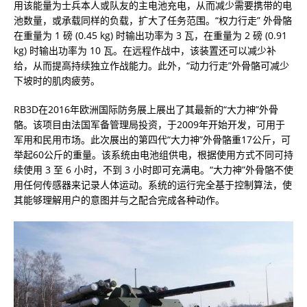
用该能量为士兵本人或队友的主电池充电，从而减少需要携带的电
池数量，或承载同样的负载，扩大了任务范围。“权力行走” 外骨骼
在重量为 1 磅 (0.45 kg) 时输出功率为 3 瓦，在重量为 2 磅 (0.91
kg) 时输出功率为 10 瓦。在远程作战中，该装置还可以减少补
给，从而提高持续独立作战能力。此外，“动力行走”外骨骼可减少
下坡时的肌肉疲劳。
RB3D在2016年欧洲国际防务展上展出了其最新的“大力神”外骨
骼。该项目由法国军备管理局投资，于2009年开始开发，可用于
军用和民用市场。此次展出的第四代“大力神”外骨骼重17公斤，可
举起60公斤的重量。该系统由电池组供电，根据使用方式不同可持
续使用 3 至 6 小时，不到 3 小时即可充满电。“大力神”外骨骼不使
用任何传感器来记录人体运动。系统的运行完全基于控制算法，使
其能够理解用户的意图并与之配合完成各种动作。