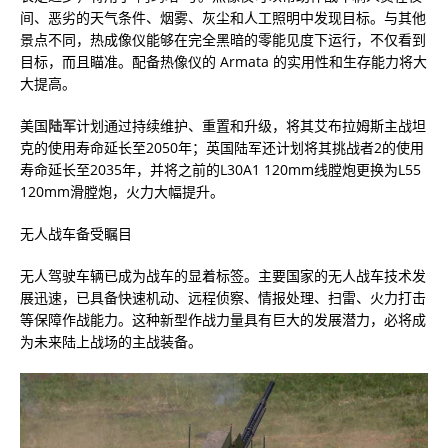
间、恶劣的天气条件、烟雾、灰尘和人工照明中发现目标。与其他
景点不同，热成像仪能够在完全黑暗的零能见度下运行，不仅看到
目标，而且瞄准。配备热像仪的 Armata 的实用性和生存能力将大
大提高。
美国
陆军
计划通过持续维护、重置和升级，将其艾布拉姆斯主战坦
克的使用寿命延长至2050年；英国陆军还计划将其挑战者2的使用
寿命延长至2035年，并将之前的L30A1 120mm线膛炮更换为L55
120mm滑膛炮，火力大幅提升。
无人战车备受瞩目
无人驾驶车辆已成为战车的显着标签。主要国家的无人战车技术发
展迅速，已具备快速机动、远程侦察、情报处理、扫雷、火力打击
等保障作战能力。这种新型作战力量具有巨大的发展潜力，必将成
为未来陆上战场的主战装备。