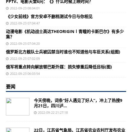
PPTV、电影天堂6问：《》什么时候上映时间？
2022-09-23 08:04:01
《少女前线》官方安卓不删档测试今日与你相见
2022-09-23 07:04:47
动漫电影《机动战士高达THEORIGINⅠ青瞳的卡斯巴尔》有多少
集？
2022-09-23 07:04:20
俄罗斯北方舰队士兵被囚禁当时谁也不知道他与车臣关系(组图)
2022-09-23 07:02:09
俄军将重点转向解放顿巴斯外媒：损失惨重后降低目标(图)
2022-09-23 06:03:54
要闻
今天傍晚，词条“好人遇见了好人”，冲上了热搜9
月21日，四川泸...
2022-09-22 21:27:18
22日，江苏省气象局、江苏省农业农村厅发布农业