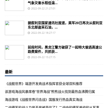
气象灾害水稻低温...
2022-09-22 21:27:01
据叙利亚国家通讯社报道，美军20日再次从叙利亚
东北部盗采石油，...
2022-09-22 18:27:17
前段时间，黑龙江警方破获了一起特大偷逃高速公
路费案件，共抓获...
2022-09-22 15:27:15
最新
《战舰世界》端游开发商战术指挥官获全球双料推荐
该游戏海战风暴席卷“世界海战”熊熊战火找到最热血沸腾归属
海战游戏《战舰世界闪击战》国服发行热血真实海战
二战德军的战斗力是不是被高估了？二战中的德军单纯的从军事角度来说