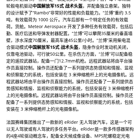
轮毂电机驱动
中国解放军15式 战术头盔
，并配备独立悬架。独特
的设计赋予了“Rambo”非常好的性能和负载能力。“兰博”重约 3.5
吨，有效载荷为 1000 公斤。汽车后部有一个特定任务的有效载
荷。货舱。Meteor Aerospace 开发了多种任务有效载荷，包括后
勤、医疗后送和导弹发射器配置。“兰博”可以攀爬35厘米的垂直墙
壁，涉水深度70厘米，最高车速45公里/小时。“兰博”采用柴电混
合驱动模式
中国解放军15式 战术头盔
，隐身作业时发动机关闭，
仅靠电池驱动，可行驶50公里。在杀伤力方面，“兰博”可以配备稳
定的遥控武器站，配备一门12.7mm机枪。远程武器站将由平台操
作员直接控制。操作员还配备了一系列提供态势感知和情报、监视
和侦察能力的系统，包括安装在 3 米伸缩桅杆上的光电摄像机。远
程武器站将由平台操作员直接控制。操作员还配备了一系列提供态
势感知和情报、监视和侦察能力的系统，包括安装在 3 米伸缩桅杆
上的光电摄像机。远程武器站将由平台操作员直接控制。操作员还
配备了一系列提供态势感知和情报、监视和侦察能力的系统，包括
安装在 3 米伸缩桅杆上的光电摄像机。
法国赛峰集团推出了一款新的 eRider 无人驾驶汽车，这是一个可
以无人驾驶或有人驾驶的多任务平台。eRider是一款多传感器架构
的4座4轮驱动概念车，配备全天候成像设备、MPS陀螺稳定光电