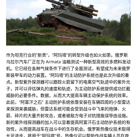
作为坦克行业的“新贵”，“阿玛塔”的转型升级也如火如荼。俄罗斯
乌拉尔汽车厂正在为 Armata 油箱测试一种新型高效的多燃料发动
机。它已经在各种气候条件下进行了全面测试，有望成为未来俄罗
斯装甲车的动力装置。“阿玛塔”的主动防护系统也是此次升级的重
点。新型紫外探测器可以跟踪火箭留下的电离空气轨迹中的紫外光
子，并可以评估弹丸的速度和轨迹，为主动防护系统提供成功拦截
威胁的必要条件。数据，从而大大提高车辆主动保护系统的效率。
此前，“阿富汗之石” 主动防护系统依靠安装在车辆四周的小型雷达
来探测来袭威胁，但雷达系统可能会受到战斗中飞来的炮弹、火
箭、碎片的大量齐射攻击，或者被敌方电子对抗措施误导由设施。
新的紫外线探测器的加入可以显着提高阿富汗石主动防护系统的有
效性，从而提高战车在战斗中的生存机会。俄罗斯热像仪技术取得
长足进步，将用于“阿玛塔”号。热像仪可以帮助作战车辆人员在夜