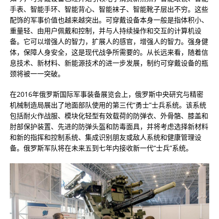
手表、智能手环、智能背心、智能袜子、智能靴子层出不穷。这些
配饰的军事价值也越来越突出。可穿戴设备本身一般是指体积小、
重量轻、由用户佩戴和控制，并与人持续操作和交互的计算机设
备。它可以增强人的智力，扩展人的感官，增强人的智力。强身健
体，保障人身安全，这是现代战争所需要的。从长远来看，随着信
息技术、新材料、新能源技术的进一步发展，制约可穿戴设备的瓶
颈将被一一突破。
在2016年俄罗斯国际军事装备展览会上，俄罗斯中央研究与精密
机械制造局展出了地面部队使用的第三代“勇士”士兵系统。该系统
包括耐火作战服、模块化轻型有效载荷的防弹衣、外骨骼、膝盖和
肘部保护装置、先进的防弹头盔和防毒面具，并将考虑选择新材料
和新的指挥和控制系统、集成识别朋友或敌人系统和健康管理设
备。俄罗斯军队将在未来五到七年内接收新一代“士兵”系统。