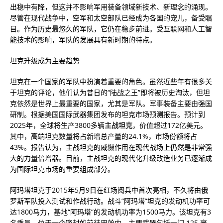
出稳中有降，但这并不影响军用装备领域新技术、新理念的涌现。
尽管在现代战争中，空军和太空部队已经成为各国的宠儿，备受瞩
目。作为历史最悠久的军队，它仍在稳步前进。受互联网和人工智
能技术的影响，军队的发展具有新时期的特点。
坦克升级成为主要趋势
坦克在一个国家的军队中扮演着重要的角色。虽然近些年有很多关
于坦克的评论，他们认为昔日的“陆战之王”即将被历史淘汰，但坦
克依然是世界上最重要的国家，尤其是军队。军事装备主要由强国
研制。根据美国国际武器集团发布的坦克市场预测报告。预计到
2025年，全球将生产3800多辆
主战坦克
，价值超过172亿美元。
其中，高端坦克数量将占新增总产量的24.1%，市场份额将占
43%。报告认为，主战坦克的威慑作用在现代战场上仍然是非常强
大的力量倍增器。目前，主战坦克的现代化升级改造业务已逐渐成
为国际坦克市场的重要组成部分。
阿玛塔坦克于2015年5月9日在红场阅兵中首次亮相，不久将由俄
罗斯军队投入测试和作战行动。战斗“阿玛塔”坦克的发动机功率可
达1800马力，基地“阿玛塔”的发动机功率为1500马力。该坦克有3
名乘员，位于一个密封的前装甲舱内。主要武器包括一门 125 毫