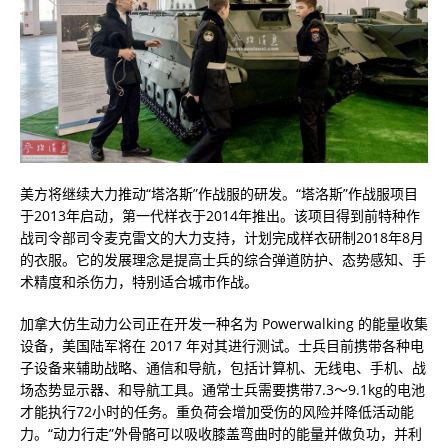
美方将继续大力推动“塔洛斯”作战服的研发。“塔洛斯”作战服项目
于2013年启动，第一代样衣于2014年推出。该项目得到前特种作
战司令部司令麦克雷文的大力支持，计划完成样衣研制2018年8月
的衣服。它的发展理念是提高士兵的综合弹道防护、态势感知、手
术精度和杀伤力，特别适合城市作战。
加拿大仿生动力公司正在开发一种名为 Powerwalking 的能量收集
设备，美国陆军将在 2017 年对其进行测试。士兵目前携带各种电
子设备来辅助战略、通信和导航，包括计算机、无线电、手机、战
场态势显示器、和导航工具。通常士兵需要携带7.3～9.1kg的电池
才能执行72小时的任务。重负荷会增加受伤的风险并降低活动能
力。“动力行走”外骨骼可以吸收膝盖弯曲时的能量并做负功，并利