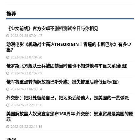
推荐
《少女前线》官方安卓不删档测试今日与你相见
2022-09-23 07:04:47
动漫电影《机动战士高达THEORIGINⅠ青瞳的卡斯巴尔》有多少
集？
2022-09-23 07:04:20
俄罗斯北方舰队士兵被囚禁当时谁也不知道他与车臣关系(组图)
2022-09-23 07:02:09
俄军将重点转向解放顿巴斯外媒：损失惨重后降低目标(图)
2022-09-23 06:03:54
外交部：把好处留给自己，把污染丢给他人，是美国的一贯做派
2022-09-22 22:11:50
美国解放黑人奴隶宣言颁布160周年 外交部：奴隶贸易是美国的原
罪
2022-09-22 22:11:16