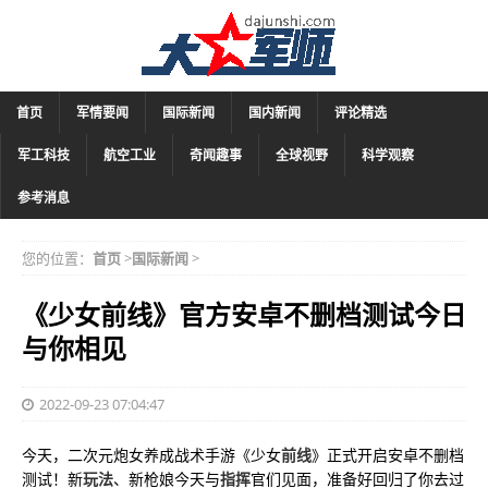
首页
军情要闻
国际新闻
国内新闻
评论精选
军工科技
航空工业
奇闻趣事
全球视野
科学观察
参考消息
您的位置：
首页
>
国际新闻
>
《少女前线》官方安卓不删档测试今日
与你相见
2022-09-23 07:04:47
今天，二次元炮女养成战术手游《少女
前线
》正式开启安卓不删档
测试！新
玩法
、新枪娘今天与
指挥
官们见面，准备好回归了你去过