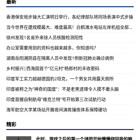
最新
香港保安局步操大汇演明日举行，各纪律部队将同场表演中式步操
当今世界在建规模最大、难度最高！白鹤滩水电站左岸机组全部投产
徐州发现1名省外来徐人员核酸检测阳性
办公室需要用到的资料也越来越多，你知道吗？
湖南岳阳湘阴县在隔离人员中发现1例新冠肺炎确诊病例
乡村振兴|西海固首个“亿元村”杨郎村的丰收密码
印度军工实力超越德国豹2坦克，一个男女共用露天厕所
印度被称之为“神奇的国度”：不是老黑道理令人摸不着头脑
印度首艘自制航母“维克兰特”号开始第三次试航行动
海军航空大学某场站开展夜间演练锤炼体系保障硬功
精彩
此时，游戏之后的第一个谜团开始慢慢绕回我的脑