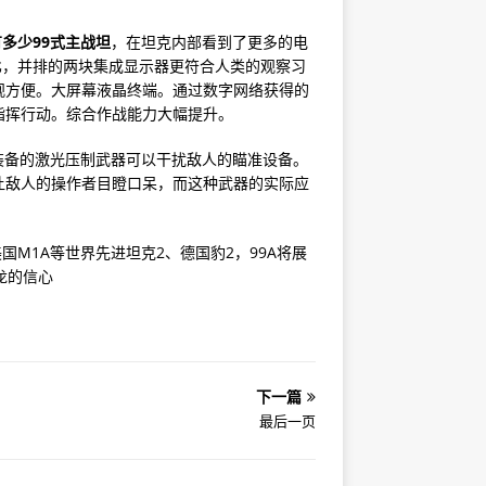
多少99式主战坦
，在坦克内部看到了更多的电
相比，并排的两块集成显示器更符合人类的观察习
观方便。大屏幕液晶终端。通过数字网络获得的
指挥行动。综合作战能力大幅提升。
装备的激光压制武器可以干扰敌人的瞄准设备。
让敌人的操作者目瞪口呆，而这种武器的实际应
M1A等世界先进坦克2、德国豹2，99A将展
龙的信心
下一篇
最后一页