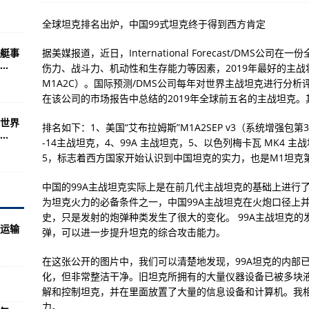
颗射电望远镜首次发现！
全球坦克排名出炉，中国99式坦克终于得到西方肯定
成的55艘(组图)
艇事
据美媒报道，近日，International Forecast/DMS
索欢迎关注！
.
伤力、战斗力、机动性和生存能力等因素，2019年最好的主战将坦
分，你知道多少艘？（收藏）
M1A2C）。国际预测/DMS公司每年对世界主战坦克进行分
在该公司的市场报告中总结的2019年全球前五名的主战坦克。其中
陆战王牌的第三代主战
世界
拓与发展(图)
排名如下：1、美国“艾布拉姆斯”M1A2SEP v3（系统增强包第
.
-14主战坦克，4、99A 主战坦克，5、以色列梅卡瓦 MK4
——“中国天眼”
5，标志着西方国家开始认识到中国坦克的实力，也是M1坦克
织的影响力考验上合智慧
中国的99A主战坦克实际上是在前几代主战坦克的基础上进行
英国特拉法加级战略核潜艇null
为坦克火力的必备条件之一，中国99A主战坦克在火炮口径上
史，只是发射的炮弹种类发生了很大的变化。 99A主战坦克
战中深陷泥潭时
易运输
弹，可以进一步提升坦克的综合攻击能力。
坦克行列？答案在这里
在这张公开的图片中，我们可以清楚地发现，99A坦克的内部
用机枪机枪射击(图)
化，但非常整洁干净。旧坦克所拥有的大量仪器设备已被多块
国海豹水下
解和控制坦克，并在里面放置了大量的信息设备和计算机。我
力。