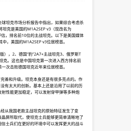
公司在一份全球坦克市场分析报告中指出，如果综合考虑杀
克是美国的M1A2SEP v3（现改名为
析评估，排名前10位的主战坦克。以下是美国媒体
，美国的M1A2SEP v3位居榜首。
3版），2、德国“豹”2A7+主战坦克3、俄罗斯T
 主战坦克。这也是中国坦克第一次进入西方排名前
第一次击败德国坦克近年来位居榜首。
了完善和升级。坦克本身还是有很多亮点的。作
并没有太大的创新。基本上还是沿用了以前的历
的发射性能更加稳定，可以发射穿甲弹等多种炮
已经从我国老款主战坦克的原始特征发生了变
液晶屏所取代，使坦克士兵能够更简单清晰地了
相信士兵们在更好的环境中可以发挥更大的战斗