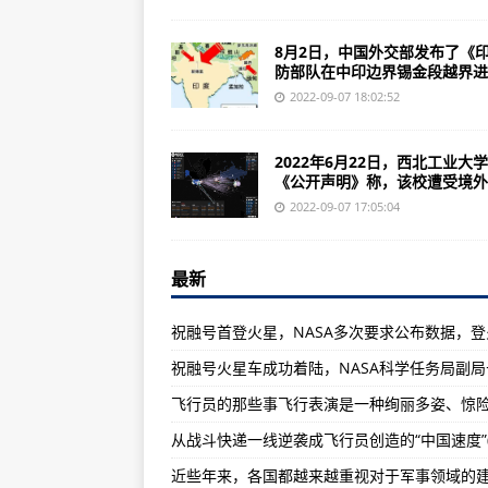
国内研究机构将重心重新转移为有
国家计算机病毒应急处理中心和3
8月2日，中国外交部发布了《
防部队在中印边界锡金段越界进..
美国在二战期间的十大飞机制造企
2022-09-07 18:02:52
“震网”病毒就像“智子”一样，你怎
一下一战时期各国装备的手枪，你
2022年6月22日，西北工业大
《公开声明》称，该校遭受境外..
美海军某部驱逐舰基地仅以叙利亚
2022-09-07 17:05:04
飞行员的那些事飞行表演是一种绚
本世纪美国海军最大规模是最为夸张
最新
从战斗快递一线逆袭成飞行员创造的“
中世纪奇门武器博览文，你绝对不
中国海军王伟离开16年后被授予“海
“特战小队长的战争”——特战小队
从战斗快递一线逆袭成飞行员创造的“中国速度”(
《攻壳机动队:SAC_2045》主角
美媒：中国新型轰炸机轰-6数量上