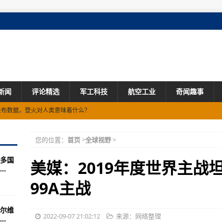
新闻
评论精选
军工科技
航空工业
奇闻趣事
上合组织贸易运输能源走廊”
？回答！
您的位置：
首页
>
全球视野
>
方向(图)
多国
争的真实原因是什么？
美媒：2019年度世界主战
.
球约4100光年
99A主战
这在当今世界已经非常难能可贵！
尔维
风”早期开发战机
2022-09-07 21:02:12
来源：网络整理
.