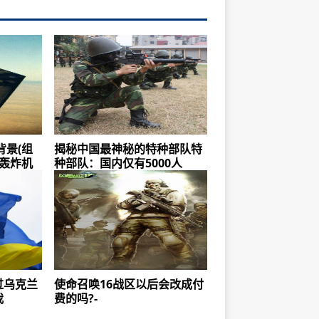
背景(组
揭秘中国最神秘的特种部队特
2轰炸机
种部队：国内仅有5000人
过乌克兰
使命召唤16战区以后会改成付
我
费的吗?-