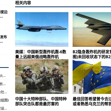
托枪突击步枪的几率将大大提高
相关内容
60公司发布关于西北工业大学遭受境外网络攻击的调查报告
印度边
.
业是什么样的？
么看？
知道几个？
学发布
.
内战为例，美国海军某军港海军
丽多姿、惊险壮美的特技飞行
美媒：中国新型轰炸机轰-6数
B2隐身轰炸机的研发
量上远超美俄战略轰炸机
图)未回收状态下的B
的扩军计划(图)
中国速度”(组图)
祝融号首登火星，NASA多次要求公布数据，登火对人类意味着什么？
会失望的。。
祝融号火星车成功着陆，NASA科学任务局副局长托马斯·祖布第一
空卫士”
飞行员的那些事飞行表演是一种绚丽多姿、惊险壮美的特技飞行
的作用
中国十大特种部队、中国特种
最佳回答希望曾今去
组图)
草雉素子正面形象曝光
部队突击队都是最厉害的
或者熟悉乌克兰的帮
近些年来，各国都越来越重视对于军事领域的建设，重视
远超美俄战略轰炸机