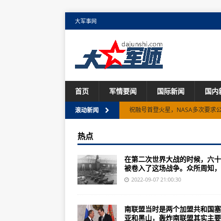
大军事网
首页
军情要闻
国际新闻
国内
巴基斯坦总统提议建设“巴基斯坦-
滚动新闻
“天眼”为何选址地形复杂的贵州省
热点
美国战略核潜艇部队主要建设与发展
在第二次世界大战的时候，六十
二战过后，六十多国被卷入这场战
被卷入了这场战争。众所周知，..
“中国天眼”发现2颗新脉冲星距离地
2022-09-07 21:00:30
塞尔维亚23年的骨气未曾改变，
南联盟当时是两个加盟共和国塞
英国2020年启动第六代战斗机“暴
亚和黑山，轰炸南联盟其实主要..