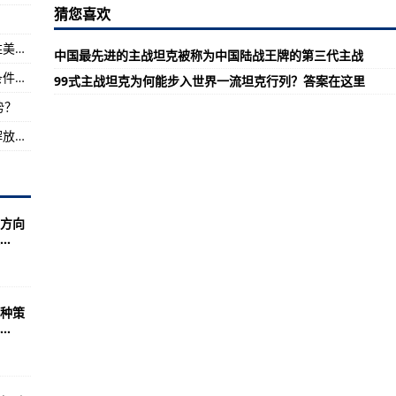
猜您喜欢
锋在前成功营救战友
假如中美真的开战，以中国目前的实力能否战胜美国？
中国最先进的主战坦克被称为中国陆战王牌的第三代主战
排行榜中国99A主战
小队长提升武器装备觉醒系统揭秘武器觉醒的条件及条件解析
99式主战坦克为何能步入世界一流坦克行列？答案在这里
公布数据，登火对人类意味着什么？
势？
中国空军空军从无到有艰难的发展历史其实从解放战争初期就开始
方向
.
种策
.