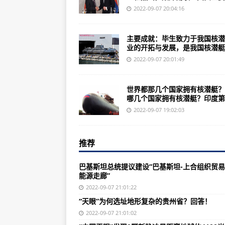
中国天眼FAST发现新脉冲星，两
2022-09-07 20:04:16
萨姆纳级驱逐舰舰员：二战中建造完
主要成就：毕生致力于我国核潜
“天眼”已经开启，本文原载新浪探
业的开拓与发展，是我国核潜艇..
美国海军驱逐舰数量 的话+个10
2022-09-07 20:01:49
中国最先进的主战坦克被称为中国
世界都那几个国家拥有核潜艇？
黄旭华“天字第一号”黄旭华事业的开
哪几个国家拥有核潜艇？印度第..
就是我国500米口径球面射电望远镜
2022-09-07 19:02:03
上海合作组织成员国会扩大上合组
推荐
中国093新型核潜艇发射鱼雷null
2.2空中骑士当军队在残忍的堑壕
巴基斯坦总统提议建设“巴基斯坦-上合组织贸
能源走廊”
99式主战坦克为何能步入世界一流
2022-09-07 21:01:22
美上将撤换掉M4M16A4IAR步枪
“天眼”为何选址地形复杂的贵州省？回答！
全球最具核潜艇俄亥俄级的4艘中
2022-09-07 21:01:02