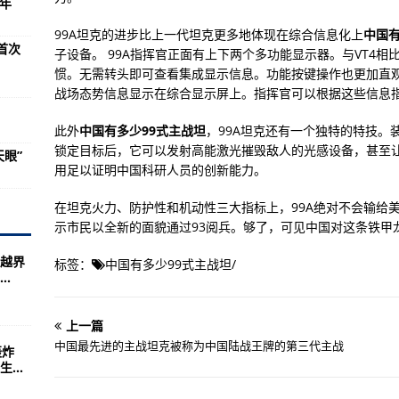
光年
开启多个活动
99A坦克的进步比上一代坦克更多地体现在综合信息化上
中国有
首次
子设备。 99A指挥官正面有上下两个多功能显示器。与VT4
0吨炸弹的弹舱
惯。无需转头即可查看集成显示信息。功能按键操作也更加直
战场态势信息显示在综合显示屏上。指挥官可以根据这些信息
进行盘点内发展预期
！
玩家玩更加的有趣射击游戏
此外
中国有多少99式主战坦
，99A坦克还有一个独特的特技。
锁定目标后，它可以发射高能激光摧毁敌人的光感设备，甚至
眼”
阻挠中方修路(图)
用足以证明中国科研人员的创新能力。
小说的电影推荐慧
在坦克火力、防护性和机动性三大指标上，99A绝对不会输给美国
大海空战场的空中霸王
示市民以全新的面貌通过93阅兵。够了，可见中国对这条铁甲
学任务局副局长托马斯·祖布第一
越界
标签：
中国有多少99式主战坦
/
.
界进入中国领土(图)
和巴基斯坦加入上合组织程序
上一篇
所有性能均超
中国最先进的主战坦克被称为中国陆战王牌的第三代主战
轰炸
...
本实力远超法国