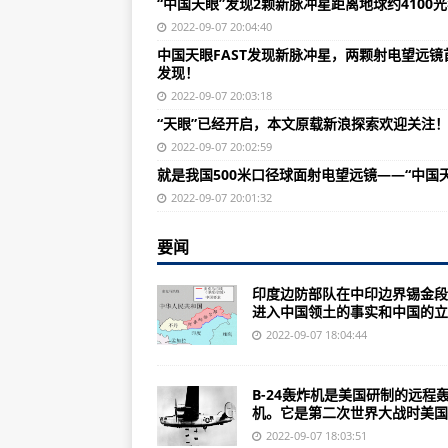
“中国天眼”发现2颗新脉冲星距离地球约4100
《机动战士敢达OL》特意强力机体
2022-09-07 20:04:40
伊拉克空军FC-1“枭龙”战斗机
中国天眼FAST发现新脉冲星，两颗射电望远镜
发现！
美国海军陆战队的新式武器：可载1
2022-09-07 20:03:18
2021年美国海军现有舰艇UP主将
“天眼”已经开启，本文原载新浪探索欢迎关注
特种部队未来战争中文版介绍，让
2022-09-07 20:02:59
就是我国500米口径球面射电望远镜——“中国天
印度边防部队阻挠中国领土主权多次
2022-09-07 20:01:32
超级战舰电影讲了什么类似于科幻
要闻
B-24“解放者”绰号由来，亚洲广
祝融号火星车成功着陆，NASA科
印度边防部队在中印边界锡金段
进入中国领土的事实和中国的立..
印度边防部队越过中印边界锡金段越
2022-09-07 18:04:44
上海合作组织成员国启动接纳印度
印度陆军T-90S主战坦克参加演习
B-24轰炸机是美国研制的远程
机。它是第二次世界大战时美国生
第二梯队就当属法国和日本了？日
2022-09-07 18:03:51