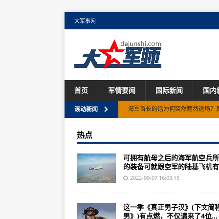
大军事网
首页
军情要闻
国际新闻
国内
海军首长的话为何突然黯然退场？
滚动新闻
B2隐身轰炸机的研发背景(组图)未
热点
1945年日本冲绳岛战役成为美国
可拥有航母之后的海军航空兵所
中共中央、国务院、中央军委印发
的装备可就跟空军的陆基飞机有..
《真正男子汉》空降兵“雷神”突击
2022-09-07 16:03:15
英国海军“勇敢”级45型驱逐舰英国海
这一季《真正男子汉》(下文简
《机动战士敢达OL》评测：究极的
男》)有点燃，不仅请来了4位...