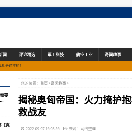
新闻
评论精选
军工科技
航空工业
奇闻趣事
真相是这样的！
回收状态下的B2轰炸机
您的位置：
首页
>
奇闻趣事
>
二战中代价最昂贵的战役之一
需要
《关于加强和改进新时代全民国防教育工作的意见》
揭秘奥匈帝国：火力掩护抱
.
队秒杀宋仲基之势
救战友
军(图)
称《真
高达
2022-09-07 16:03:56
来源：网络整理