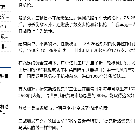
轻机枪。
中国空军空军从无到有艰难的发展历史其实从解放战争初期就开始
锋在前成功营救战友
中国航空工业的骄傲：歼20战斗机每次出场都能给军迷们带来惊喜
没多久，三辆日本车缓缓靠近。遵照八路军军长的指挥，ZB-
一）——特种兵
后，除杀伤敌人外，还缴获了数支步枪和轻机枪，但我军无一
一根不起眼的绳子，为何会导致战斗机跌入大海？(图)
国就反其道而行之偏不如
日战场上广为流传。
“空中力量(AirPower)”航展长期以来被称为“欧洲最大航空展”
结构简单、不易损坏、性能稳定……ZB-26轻机枪的优异性能
我国的战斗机退休之后都放在了哪？中国有一个非常不起眼
载，1930年代，布尔诺兵工厂共出口ZB-26轻机枪12万支，
在充足的资金支持下，布尔诺兵工厂开启了新一轮枪械研发，推出
上研制的ZBG机枪成功中标英国陆军武器项目；第一代风冷重机
相。国民党军队仍处于抗战前夕。进口1000个装备部队……
种策
.
有人测算，捷克斯洛伐克军工企业在鼎盛时期每年可以生产160
2500门大炮。占世界武器贸易市场总量的 30%。能取得这
机动
随着士兵逼近城市，“明星企业”变成了“战争机器”
..
二战爆发前夕，德国国防军将军告诉希特勒：“捷克斯洛伐克军
马其诺防线一样坚固。”