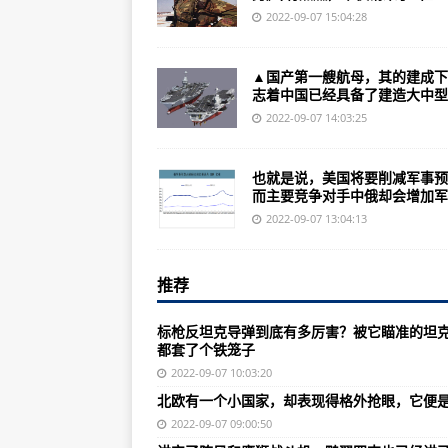
还真别高估美军的战斗力，为了攻
2022-09-07 15:04:28
躺平三国游戏攻略技巧超有趣的模式
▲国产第一艘航母，其的建成下
1950年11月29日黎明的第一道
志着中国已经具备了建造大中型..
看阿汤哥跨着摩托疾驰追逐起飞的
2022-09-07 14:03:25
中国绝对不可能有这样一支特种部
也就是说，美国将要削减军事预
日军集结增援部队，成群结队地进
而主要竞争对手中俄却会增加军..
《机动战士敢达OL》新机体这两台
2022-09-07 13:04:13
中国军迷有四大黑：小握把的奇妙
推荐
《合金装备：幸存》会是一款不好
《新时代的中国国防》白皮书：人
标枪反坦克导弹到底有多厉害？被它瞄准的坦
都套了个铁笼子
,2017年以原特种作战学院和桂
2022-09-07 10:03:20
为什么雷达币现在不能提现山寨币
北欧有一个小国家，却表现得格外抢眼，它便
《绝地求生》第三章地图的专属武器
2022-09-07 09:00:50