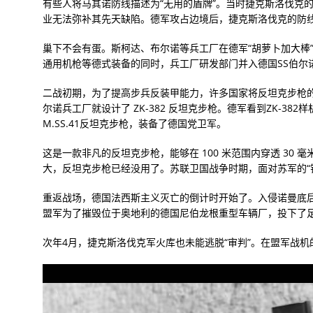
有些人将马其诺防线描述为“无用的盾牌”。当时捷克斯洛伐克
业无法弥补其先天缺陷。德军攻占边境后，捷克斯洛伐克的防
巢下不会有蛋。斯柯达、布尔诺等兵工厂在德军“胡萝卜加大棒”的
通用机枪等德式装备的同时，兵工厂研发部门并入德国SS伯尔
二战初期，为了提高步兵反装甲能力，许多国家将反坦克步枪的研
尔诺兵工厂就设计了 ZK-382 反坦克步枪。德军看到ZK-3
M.SS.41反坦克步枪，装备了德国党卫军。
这是一款非凡的反坦克步枪，能够在 100 米范围内穿透 30
大，反坦克步枪已经没用了。苏联卫国战争时期，面对苏军的“
重返战场，德国法西斯主义灭亡的倒计时开始了。入侵诺曼底后，
盟军为了摧毁位于奥地利的德国尼伯龙根重型车辆厂，投下了足
次年4月，捷克斯洛伐克军火库也未能逃脱“审判”。在盟军战