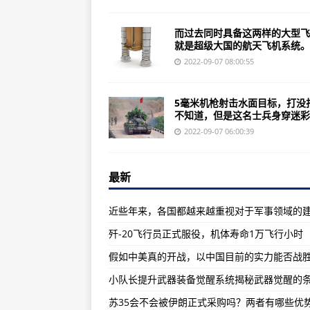
雷达币早就被定义为传销，为什么
中国人名解放军最神秘的特种部队，
而过去同时具备这两样的大型飞
就是超级大国的航天飞机系统。..
为什么如今雷达大部分被套的是老
2022-09-07 08:00:55
最佳回答希望曾今去过乌克兰或者
印媒：印度国产ATAGS155毫米
5毫米机枪射击水面目标，打没
不知道，但是这名士兵身穿迷彩..
提前返乡旅加“大毛”和“二顺”回到中
2022-09-07 06:00:39
北约将国内军队手枪口径统一为9
新型无后坐力炮终于露面：当初和
最新
电影版《攻壳机动队》：“寡姐”真
不知道怎么下载？《帝国时代2：被
歼-20飞行员正式服役，机体寿命1万飞行小时
财大气粗装具和背装全家幅IOTV外
超安全核公司获新型3D打印技术授
乌克兰战场上首次确认俄军柳叶刀3
苏35会不会被伊朗正式采购吗？两者有哪些优
福岛第一核电站核电站3号机组安