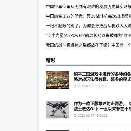
揭秘奥匈帝国：火力掩护抱机枪冲
中国特种部队-狼牙特种作战旅（
前沿哨所：美国想拉中国下水那中
精彩
躺平三国游戏中进行的各种的各
略对战玩法很有趣，超多的模式..
2022-09-07 15:02:53
作为一款正版敢达射击网游，《
战士敢达OL》一直以来都在不断.
2022-09-07 15:00:26