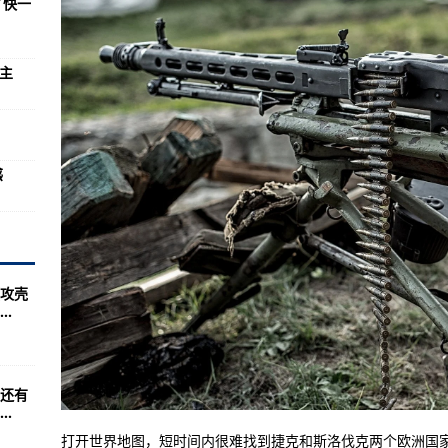
了快一
军事领域的建设，重视
志着中国已经具备了建造大中型航母的能力
为主
典(组图)
：国内仅有5000人
！
光令美国沮丧
感
于飞机整体性能和使用安全具有重要影响
：美日轻松进入世界前三
还要高的职业之一
辉》免安装
攻壳
.
法介绍(组图)
1万飞行小时
突击队都是最厉害的
还有
.
型MS公司新型机体介绍
打开世界地图，短时间内很难找到捷克和斯洛伐克两个欧洲国