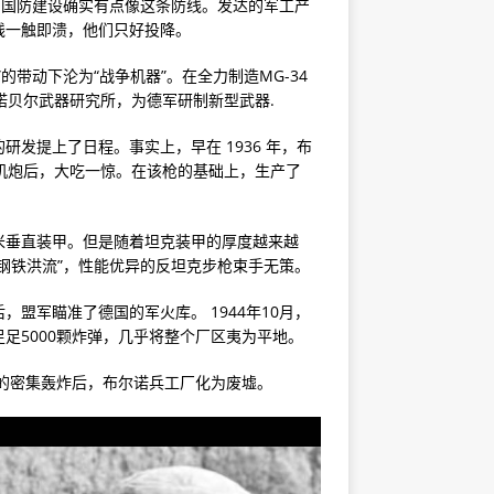
的国防建设确实有点像这条防线。发达的军工产
线一触即溃，他们只好投降。
带动下沦为“战争机器”。在全力制造MG-34
诺贝尔武器研究所，为德军研制新型武器.
发提上了日程。事实上，早在 1936 年，布
82样机炮后，大吃一惊。在该枪的基础上，生产了
 毫米垂直装甲。但是随着坦克装甲的厚度越来越
钢铁洪流”，性能优异的反坦克步枪束手无策。
盟军瞄准了德国的军火库。 1944年10月，
足5000颗炸弹，几乎将整个厂区夷为平地。
机的密集轰炸后，布尔诺兵工厂化为废墟。