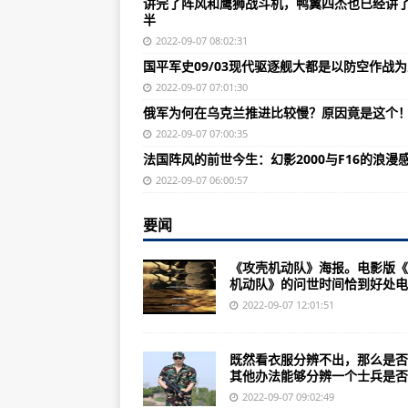
讲完了阵风和鹰狮战斗机，鸭翼四杰也已经讲
近些年来，各国都越来越重视对于
半
国产第一艘航母，其的建成下水标
2022-09-07 08:02:31
国平军史09/03现代驱逐舰大都是以防空作战
德、苏、中三款9毫米手枪弹都是经
2022-09-07 07:01:30
揭秘中国最神秘的特种部队特种部队
俄军为何在乌克兰推进比较慢？原因竟是这个
俄媒:中美俄三国军事预算变化图曝
2022-09-07 07:00:35
法国阵风的前世今生：幻影2000与F16的浪漫
飞机起落架的技术水平和可靠度对
2022-09-07 06:00:57
一个2022年世界十大驱逐舰排名
要闻
美国潜艇兵的危险性待遇比飞行员
思越木结构|《红色警戒2共和国之
《攻壳机动队》海报。电影版《
机动队》的问世时间恰到好处电..
《星际红警》网页游戏带来全新的玩
2022-09-07 12:01:51
歼-20飞行员正式服役，机体寿命
中国十大特种部队、中国特种部队
既然看衣服分辨不出，那么是否
其他办法能够分辨一个士兵是否..
强人系列是兹玛德-15Gyan泛用
2022-09-07 09:02:49