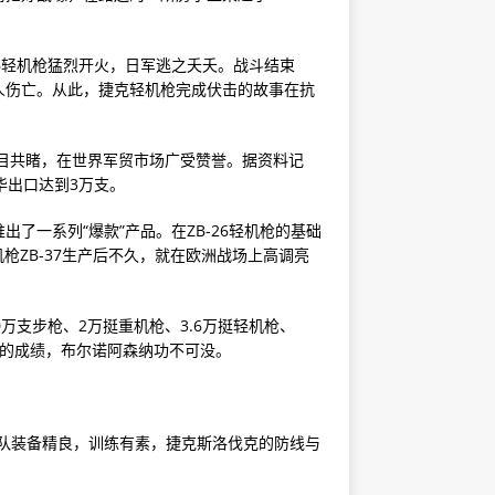
26轻机枪猛烈开火，日军逃之夭夭。战斗结束
人伤亡。从此，捷克轻机枪完成伏击的故事在抗
有目共睹，在世界军贸市场广受赞誉。据资料记
对华出口达到3万支。
了一系列“爆款”产品。在ZB-26轻机枪的基础
枪ZB-37生产后不久，就在欧洲战场上高调亮
万支步枪、2万挺重机枪、3.6万挺轻机枪、
么好的成绩，布尔诺阿森纳功不可没。
队装备精良，训练有素，捷克斯洛伐克的防线与