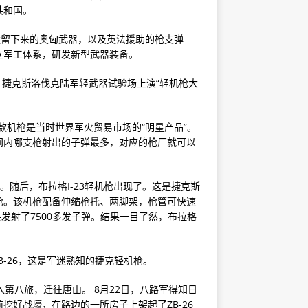
共和国。
遗留下来的奥匈武器，以及英法援助的枪支弹
立军工体系，研发新型武器装备。
月，捷克斯洛伐克陆军轻武器试验场上演“轻机枪大
两款机枪是当时世界军火贸易市场的“明星产品”。
间内哪支枪射出的子弹最多，对应的枪厂就可以
0发。随后，布拉格I-23轻机枪出现了。这是捷克斯
枪。该机枪配备伸缩枪托、两脚架，枪管可快速
共发射了7500多发子弹。结果一目了然，布拉格
B-26，这是军迷熟知的捷克轻机枪。
入第八旅，迁往唐山。 8月22日，八路军得知日
挖好战壕，在路边的一所房子上架起了ZB-26