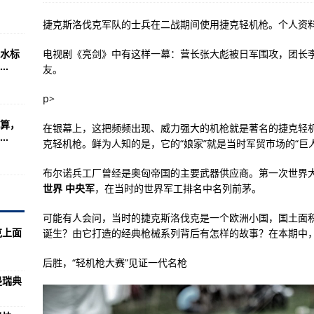
击区区弹丸之地的硫磺岛
捷克斯洛伐克军队的士兵在二战期间使用捷克轻机枪。个人资
内容介绍(组图)
水标
电视剧《亮剑》中有这样一幕：营长张大彪被日军围攻，团长
阳光洒向被冰原围绕
.
友。
战机，你真的没有感觉？
p>
队！但绝对震撼！
算，
在银幕上，这把频频出现、威力强大的机枪就是著名的捷克轻机
攻高地湘潭
.
克轻机枪。鲜为人知的是，它的“娘家”就是当时军贸市场的“巨
机体加入之中
布尔诺兵工厂曾经是奥匈帝国的主要武器供应商。第一次世界
用法……
世界 中央军
，在当时的世界军工排名中名列前茅。
玩的游戏吗？
可能有人会问，当时的捷克斯洛伐克是一个欧洲小国，国土面积
民军队积极防御战略思想
克上面
诞生？由它打造的经典枪械系列背后有怎样的故事？在本期中
林综合训练基地（原桂林陆军学院）合并组建
后胜，“轻机枪大赛”见证一代名枪
，本身就不安全
是瑞典
：我国-95自动步枪