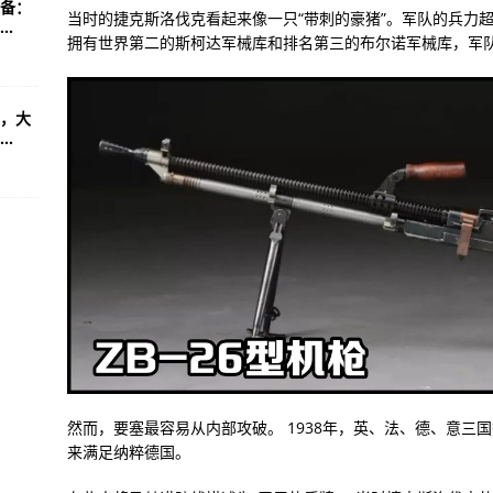
备：
当时的捷克斯洛伐克看起来像一只“带刺的豪猪”。军队的兵力
.
拥有世界第二的斯柯达军械库和排名第三的布尔诺军械库，军
，大
.
然而，要塞最容易从内部攻破。 1938年，英、法、德、意三
来满足纳粹德国。