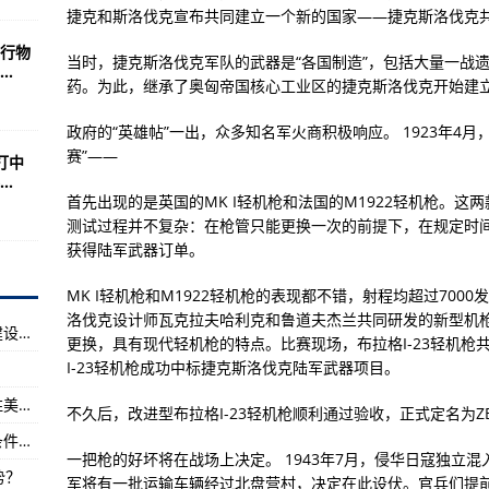
至今还没有被取缔？
捷克和斯洛伐克宣布共同建立一个新的国家——捷克斯洛伐克
只保留2600名特种兵
行物
当时，捷克斯洛伐克军队的武器是“各国制造”，包括大量一战
.
年人？（深度好文）
药。为此，继承了奥匈帝国核心工业区的捷克斯洛伐克开始建
熟悉乌克兰的帮我解答
政府的“英雄帖”一出，众多知名军火商积极响应。 1923年4
榴弹炮可能成为印度武器
赛”——
打中
.
国
首先出现的是英国的MK I轻机枪和法国的M1922轻机枪。这
毫米口径冲锋枪的国家
测试过程并不复杂：在枪管只能更换一次的前提下，在规定时
获得陆军武器订单。
它一被大家讨论
MK I轻机枪和M1922轻机枪的表现都不错，射程均超过700
适合这类角色
洛伐克设计师瓦克拉夫哈利克和鲁道夫杰兰共同研发的新型机
近些年来，各国都越来越重视对于军事领域的建设，重视
遗忘的帝国》,这是
更换，具有现代轻机枪的特点。比赛现场，布拉格I-23轻机枪
I-23轻机枪成功中标捷克斯洛伐克陆军武器项目。
部战术背心(组图)
假如中美真的开战，以中国目前的实力能否战胜美国？
权制造
不久后，改进型布拉格I-23轻机枪顺利通过验收，正式定名为Z
小队长提升武器装备觉醒系统揭秘武器觉醒的条件及条件解析
巡飞弹参战(图)
一把枪的好坏将在战场上决定。 1943年7月，侵华日寇独立混
势？
军将有一批运输车辆经过北盘营村，决定在此设伏。官兵们提前
全壳内聚积取出方案收集信息