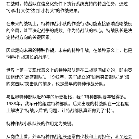
在战时，
特战
队在信息化条件下执行系统支持的特战任务，通过
“小队打大仗”达到“小打大”的作战效果。
在未来的战场上，特种作战小队的作战行动可能直接影响战略战役
的全局，甚至决定战争的成败。作为特战队的核心，特战队长是决
定特战方向的关键因素。
因此
走向未来的特种作战
，未来的特种作战，在某种意义上，也是
“特种作战班长的战争”。
世界上第一支现代意义上的特种部队是在二战期间成立的，即由英
国组建的“高盛部队”。 1942年，美军成立的“侦察突击部队”是“海
豹突击队”突击队的前身，也是最早的特种作战分队。
与世界特种部队近80年的历史相比，我军特种部队要年轻得多。
1988年，我军开始组建特种部队。后来出现的特战队在一定程度
上解决了“特战步兵”的问题，让特战部队真正做到了“特”。
特种作战小队队长的作用尤为关键。
从岗位上看，外军特种作战组长通常由少校和上尉担任，甚至还会