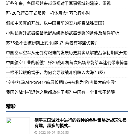
近些年来，各国都越来越重视对于军事领域的建设，重视
歼-20飞行员正式服役，机体寿命1万飞行小时
假如中美真的开战，以中国目前的实力能否战胜美国？
小队长提升武器装备觉醒系统揭秘武器觉醒的条件及条件解析
苏35会不会被伊朗正式采购吗？两者有哪些优势？
中国空军空军从无到有艰难的发展历史其实从解放战争初期就开始
中国航空工业的骄傲：歼20战斗机每次出场都能给军迷们带来惊喜
一根不起眼的绳子，为何会导致战斗机跌入大海？(图)
“空中力量(AirPower)”航展长期以来被称为“欧洲最大航空展”
我国的战斗机退休之后都放在了哪？中国有一个非常不起眼
精彩
躺平三国游戏中进行的各种的各种策略对战玩法很
有趣，超多的模式...
2022-09-07 15:02:53