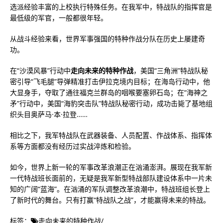
选派经验丰富的上校执行特殊任务。在我军中，特战队的指挥官是
最低级的军官，一般都很年轻。
从战斗经验来看，世界军事强国的特种作战分队在历史上屡建奇
功。
在“沙漠风暴”行动中
走向未来的特种作战
，美国“三角洲”特战队秘
密引导“飞毛腿”导弹精准打击伊拉克境内目标；在海岛行动中，他
大显身手，夺取了通往福克兰群岛的咽喉要塞卵石岛；在“海神之
矛”行动中，美国“海豹突击队”特战队秘密行动，成功击毙了基地组
织头目奥萨马·本·拉登……
相比之下，我军特战队在武器装备、人员配置、作战体系、指挥体
系等方面都没有经历过实战淬炼和检验。
如今，世界上新一轮的军事改革浪潮正在汹涌澎湃。展现在我军新
一代特战班长面前的，无疑是我军新型特战部队建设体系中一片未
知的广阔“蓝海”。在汹涌的军队调整改革浪潮中，特战班组长登上
了新时代的舞台。只有打赢“特战队之战”，才能赢得未来的特战。
标签：
走向未来的特种作战
/