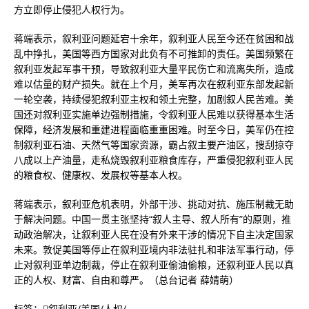
方立即停止侵犯人权行为。
蒋端表示，叙利亚问题延宕十余年，叙利亚人民至今还在贫困和战
乱中挣扎，美国等西方国家对此负有不可推卸的责任。美国频繁在
叙利亚发起军事干预，导致叙利亚大量平民伤亡和流离失所，造成
难以估量的财产损失。就在上个月，美军再次在叙利亚东部发起新
一轮空袭，持续侵犯叙利亚主权和领土完整，加剧叙人民苦难。美
国还对叙利亚实施单边强制措施，令叙利亚人民难以获得基本生活
保障，经济发展和重建进程面临重重困难。时至今日，美军仍在控
制叙利亚石油、天然气等国家资源，霸占叙主要产油区，搜刮掠夺
八成以上产油量，走私烧毁叙利亚粮食库存，严重侵犯叙利亚人民
的粮食权、健康权、发展权等基本人权。
蒋端表示，叙利亚危机表明，外部干涉、挑动对抗、施压制裁无助
于解决问题。中国一贯主张坚持“叙人主导、叙人所有”的原则，推
动政治解决，让叙利亚人民在没有外来干涉的情况下自主决定国家
未来。敦促美国等停止在叙利亚境内非法驻扎和非法军事行动，停
止对叙利亚单边制裁，停止在叙利亚偷油偷粮，还叙利亚人民以真
正的人权、财富、自由和尊严。（总台记者 薛婧萌）
标签：
叙利亚
/
美国
/
人权
/