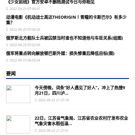
《少女前线》官方安卓不删档测试今日与你相见
2022-09-23 07:04:47
动漫电影《机动战士高达THEORIGINⅠ青瞳的卡斯巴尔》有多少
集？
2022-09-23 07:04:20
俄罗斯北方舰队士兵被囚禁当时谁也不知道他与车臣关系(组图)
2022-09-23 07:02:09
俄军将重点转向解放顿巴斯外媒：损失惨重后降低目标(图)
2022-09-23 06:03:54
要闻
今天傍晚，词条“好人遇见了好人”，冲上了热搜9
月21日，四川泸...
2022-09-22 21:27:18
22日，江苏省气象局、江苏省农业农村厅发布农业
气象灾害水稻低温...
2022-09-22 21:27:01