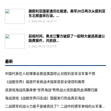
据叙利亚国家通讯社报道，美军20日再次从叙利亚
东北部盗采石油，...
2022-09-22 18:27:17
前段时间，黑龙江警方破获了一起特大偷逃高速公
路费案件，共抓获...
2022-09-22 15:27:15
最新
中国代表在人权理事会敦促美国停止对叙利亚非法军事干预
《战舰世界》端游开发商战术指挥官获全球双料推荐
该游戏海战风暴席卷“世界海战”熊熊战火找到最热血沸腾归属
海战游戏《战舰世界闪击战》国服发行热血真实海战
二战德军的战斗力是不是被高估了？二战中的德军单纯的从军事角度来说