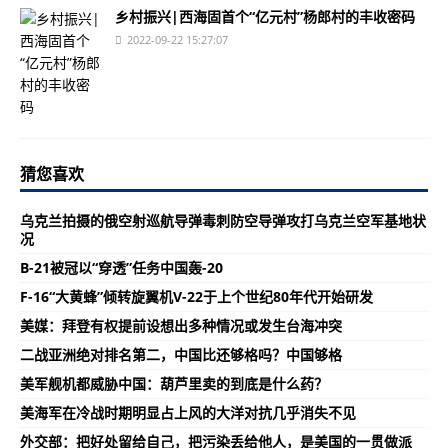
乡村振兴|西海固首个“亿元村”杨郎村的丰收密码
2022-09-22 15:27:07
猜您喜欢
乌克兰拍摄的俄空射巡航导弹毒刺防空导弹攻打乌克兰空军基地状
况
B-21被冠以“穿透”任务中国轰-20
F-16“大黄蜂”倾转旋翼机V-22于上个世纪80年代开始研发
美媒：拜登有权提前设想出多种情况或发生台海冲突
二战亚洲绝对排名第二，中国比还够格吗？中国够格
美军舰机都威胁中国：葫芦里卖的到底是什么药？
美海军在冷战时期明显占上风的大洋对抗几乎消失不见
外交部：把好处留给自己，把污染丢给他人，是美国的一贯做派