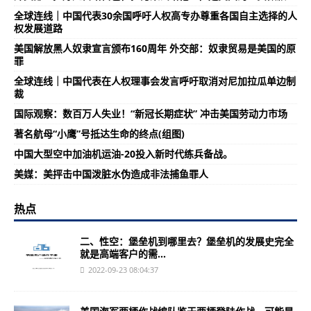
全球连线｜中国代表30余国呼吁人权高专办尊重各国自主选择的人
权发展道路
美国解放黑人奴隶宣言颁布160周年 外交部：奴隶贸易是美国的原
罪
全球连线｜中国代表在人权理事会发言呼吁取消对尼加拉瓜单边制
裁
国际观察：数百万人失业！“新冠长期症状” 冲击美国劳动力市场
著名航母“小鹰”号抵达生命的终点(组图)
中国大型空中加油机运油-20投入新时代练兵备战。
美媒：美抨击中国泼脏水伪造成非法捕鱼罪人
热点
二、性空：堡垒机到哪里去？堡垒机的发展史完全
就是高端客户的需...
2022-09-23 08:04:37