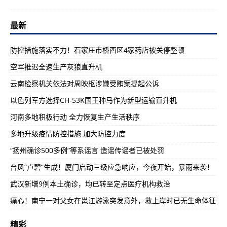
最新
防控措施落实不力！石家庄市桥西区4家药店被关停整顿
空军推迟全速生产灰狼直升机
云南检察机关依法对周映枢涉嫌受贿案提起公诉
以色列军方选择CH-53K国王种马作为新型运输直升机
河南多地积极行动 全力恢复生产生活秩序
多地升级疫情防控措施 加大防控力度
“扬州确诊500多例”等系谣言 造谣传谣者已被处罚
台风“卢碧”生成！厦门启动三级应急响应，今夜开始，暴雨来袭！
武汉新增9例本土确诊，均已转至定点医疗机构救治
痛心！南宁一对父女在邕江游泳突发意外，救上岸时已无生命体征
精彩