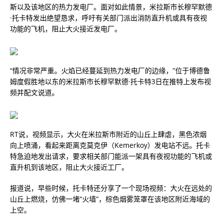
斯以及该地区的热力发电厂。面对如此情景，米拉斯市长穆罕默德
·托卡特发出绝望恳求，呼吁有关部门派出消防直升机或具有夜视
功能的飞机，阻止大火接近发电厂。
“情况非常严重。火焰已经蔓延到热力发电厂的边缘，”位于博德鲁
姆度假胜地以东的米拉斯市长穆罕默德·托卡特3日在推特上发布视
频并配文说道。
RT说，视频显示，大火在米拉斯市附近的山丘上肆虐，黑色浓烟
向上喷涌，看起来距离克莫克伊（Kemerkoy）发电站不远。托卡
特急迫地发出请求，要求相关部门能派一架具有夜视功能的飞机或
直升机到该地区，阻止大火接近工厂。
报道说，早些时候，托卡特还分享了一个现场视频：大火在远处的
山丘上燃烧，仿佛一堵“火墙”，棕色烟雾笼罩在该地区附近海域的
上空。