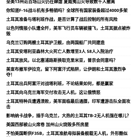
全美13州近百场山火仍在肆虐 夏威夷山火导致数千人撤离
你知道F-16战斗机有多畅销吗？全球所有国家装备超过4000多架
土耳其准备与塔利班作战，是否计算了战后控制的所有风险
以色列情报小队遭全歼，美军飞行员车辆被撞飞，土耳其据点被炸
毁
乌克兰订购两艘土耳其护卫舰，由两国船厂共同建造
土耳其安塔利亚森林大火死亡人数增至3人 58人入院治疗
土耳其放风，以北塞浦路斯换取克里米亚，普京会同意吗？
美宣布撤军伊拉克，留下阿富汗式陷阱，让伊朗和土耳其激烈争
夺！
土耳其出兵阿富汗对战塔利班，不论结果如何，都是赢家
土耳其向乌克兰海军交付攻击无人机，这让俄愤怒
土耳其特种兵遭遇溃败，美军面临最后通牒，印军遭游击队全面攻
击
影响纳卡战争，插手乌克兰，大热的土耳其TB-2无人机强在哪儿？
美国西部被山火席卷 加州山火烧毁多所房屋
不怕美国断供F35B，土耳其准航母拟装备舰载无人机，外形酷似