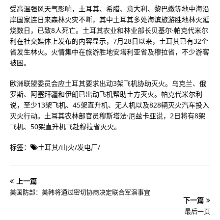
受高温强风天气影响，土耳其、希腊、意大利、黎巴嫩等地中海沿
岸国家连日来森林火灾不断，其中土耳其多处海滨旅游胜地林火延
烧数日，已致8人死亡。土耳其农业和林业部长贝基尔·帕克代米尔
利在社交媒体上发布的内容显示，7月28日以来，土耳其已有32个
省发生林火。火情集中在旅游胜地安塔利亚省及穆拉省，不少游客
被困。
欧洲联盟委员会应土耳其要求出动3架飞机协助灭火。乌克兰、俄
罗斯、阿塞拜疆和伊朗已出动飞机帮助土方灭火。帕克代米尔利
说，至少13架飞机、45架直升机、无人机以及828辆灭火汽车投入
灭火行动。土耳其农林部官员穆斯塔法·厄兹卡亚说，2日将有8架
飞机、50架直升机飞赴穆拉省灭火。
标签：
土耳其
/
山火
/
发电厂
/
上一篇
美国防部：美韩将通过密切协商决定联合军演事宜
下一篇
最后一页