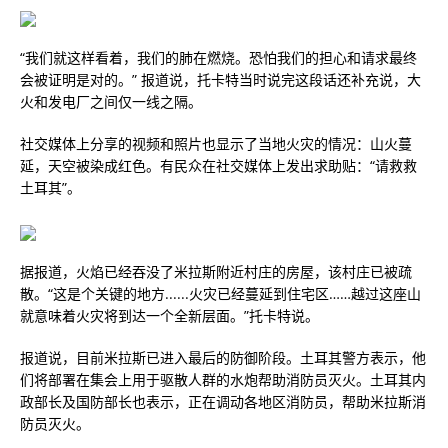
“我们就这样看着，我们的肺在燃烧。恐怕我们的担心和请求最终
会被证明是对的。” 报道说，托卡特当时说完这段话还补充说，大
火和发电厂之间仅一线之隔。
社交媒体上分享的视频和照片也显示了当地火灾的情况：山火蔓
延，天空被染成红色。有民众在社交媒体上发出求助贴：“请救救
土耳其”。
据报道，火焰已经吞没了米拉斯附近村庄的房屋，该村庄已被疏
散。“这是个关键的地方......火灾已经蔓延到住宅区……越过这座山
就意味着火灾将到达一个全新层面。”托卡特说。
报道说，目前米拉斯已进入最后的防御阶段。土耳其警方表示，他
们将部署在集会上用于驱散人群的水炮帮助消防员灭火。土耳其内
政部长及国防部长也表示，正在调动各地区消防员，帮助米拉斯消
防员灭火。