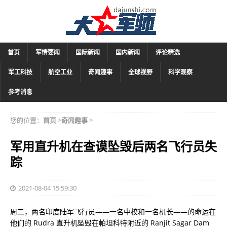
首页
军情要闻
国际新闻
国内新闻
评论精选
军工科技
航空工业
奇闻趣事
全球视野
科学观察
参考消息
您的位置：
首页
>
奇闻趣事
>
军用直升机在查谟坠毁后两名飞行员失
踪
2021-08-04 15:59:30
周二，两名印度陆军飞行员——一名中校和一名机长——的命运在
他们的 Rudra 直升机坠毁在帕坦科特附近的 Ranjit Sagar Dam