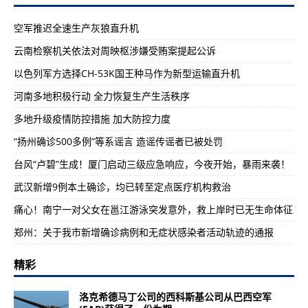
空军推迟全速生产灰狼直升机
云南检察机关依法对周映枢涉嫌受贿案提起公诉
以色列军方选择CH-53K国王种马作为新型运输直升机
河南多地积极行动 全力恢复生产生活秩序
多地升级疫情防控措施 加大防控力度
“扬州确诊500多例”等系谣言 造谣传谣者已被处罚
台风“卢碧”生成！厦门启动三级应急响应，今夜开始，暴雨来袭！
武汉新增9例本土确诊，均已转至定点医疗机构救治
痛心！南宁一对父女在邕江游泳突发意外，救上岸时已无生命体征
郑州：关于我市新增确诊病例和无症状感染者活动轨迹的通报
精彩
洛克希德马丁公司的西科斯基公司从巴西空军