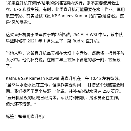
“如果直升机在海岸/陆地的滑翔距离内运行，则不需要使用救生
衣、EFG 和救生筏。有时，此类直升机可能需要在水上作业。军用
航空专家、前实验试飞员 KP Sanjeev Kumar 指挥官(退役)说，这
是“风险暴露”。
这架直升机属于陆军位于帕坦科特的 254 ALH-WSI 中队，该中队
早些时候在 2021 年 1 月失去了一架 Rudra 直升机。
当地人称，这架直升机每天都在大坝上空盘旋，然后将一根管子放
入水中。他们补充说，在周二早上它掉下管道的那一刻，它坠毁
了。
Kathua SSP Ramesh Kotwal 说直升机在上午 10.45 左右坠毁。
“虽然深水潜水员在工作，但操作需要时间……打捞整个残骸需要时
间。我们找回了两个头盔，”他说，并补充说湖水深达 250 英尺。
“直升机坠毁的区域已经清零。军队特种部队，潜水员正在工作，
但水还不清楚。”
标签：
军用直升机
/