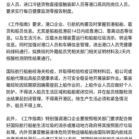
业人员、进口冷链货物直接接触装卸人员等港口高风险岗位人员，
要求实行每日健康监测零报告制度。
《工作指南》要求，港口企业、引航机构要及时掌握到港船舶、载
货和船员信息。尤其是船舶抵港前14日内挂靠港口、靠离动态等信
息。以及生活污水、压载水处理装置运行和船舶垃圾消杀、转运等
信息。同时加强对港口人员和车辆信息管理，进出港口人员凭健康
码绿码通行，拟换班的外籍船员凭相关部门相关证明材料及2天内
核酸检测阴性结果通行。
国际航行船舶经海关检疫，并取得检验检疫证明材料后，船公司或
船舶代理出具船员健康承诺，方可安全稳妥地开展装卸作业。集装
箱班轮因班期原因确需提前上船作业的，上船作业人员应做好个人
防护，不得进入船员生活区域和船舶密闭空间，并在船员核酸检测
出结果前封闭管理，不得离开港区。除生产生活必须和紧急情况
外，船员不得上岸。
此外，《工作指南》特别强调港口企业要按照相关部门要求配合做
好国际航行船舶生活垃圾的消杀或推动地方政府将其按照医疗垃圾
处理。内外贸兼营散装液体危险货物运输船舶由国际转国内航线且
自离开境外最后一个港口不足21天的，按国际航行船舶生活垃圾处