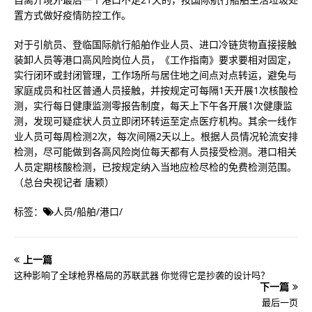
置方式做好疫情防控工作。
对于引航员、登临国际航行船舶作业人员、进口冷链货物直接接触
装卸人员等港口高风险岗位人员，《工作指南》要求要相对固定，
实行闭环或封闭管理，工作场所与居住地之间点对点转运，避免与
家庭成员和社区普通人员接触，并按规定可每隔1天开展1次核酸检
测，实行每日健康监测零报告制度，每天上下午各开展1次健康监
测，发现可疑症状人员立即闭环转运至定点医疗机构。其余一线作
业人员可每周检测2次，每次间隔2天以上。根据人员情况轮流安排
检测，尽可能做到各高风险岗位每天都有人员接受检测。港口相关
人员定期核酸检测，已按规定纳入当地应检尽检的免费检测范围。
（总台央视记者 唐颖）
标签：
人员
/
船舶
/
港口
/
上一篇
这种影响了全球枪界格局的苏联武器 你觉得它是抄袭的设计吗？
下一篇
最后一页