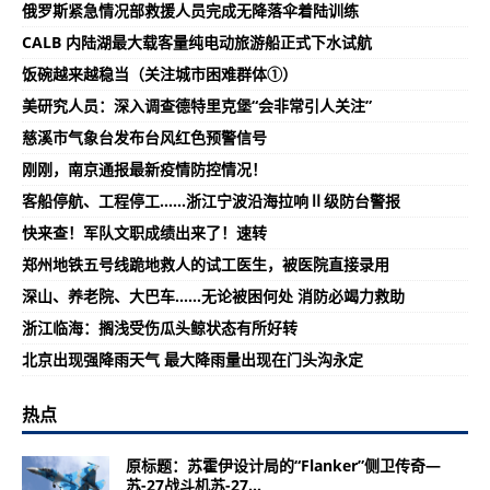
俄罗斯紧急情况部救援人员完成无降落伞着陆训练
CALB 内陆湖最大载客量纯电动旅游船正式下水试航
饭碗越来越稳当（关注城市困难群体①）
美研究人员：深入调查德特里克堡“会非常引人关注”
慈溪市气象台发布台风红色预警信号
刚刚，南京通报最新疫情防控情况！
客船停航、工程停工……浙江宁波沿海拉响Ⅱ级防台警报
快来查！军队文职成绩出来了！速转
郑州地铁五号线跪地救人的试工医生，被医院直接录用
深山、养老院、大巴车......无论被困何处 消防必竭力救助
浙江临海：搁浅受伤瓜头鲸状态有所好转
北京出现强降雨天气 最大降雨量出现在门头沟永定
热点
原标题：苏霍伊设计局的“Flanker”侧卫传奇—
苏-27战斗机苏-27...