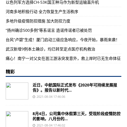
以色列军方选择CH-53K国王种马作为新型运输直升机
河南多地积极行动 全力恢复生产生活秩序
多地升级疫情防控措施 加大防控力度
“扬州确诊500多例”等系谣言 造谣传谣者已被处罚
台风“卢碧”生成！厦门启动三级应急响应，今夜开始，暴雨来袭！
武汉新增9例本土确诊，均已转至定点医疗机构救治
痛心！南宁一对父女在邕江游泳突发意外，救上岸时已无生命体征
精彩
近日，中航国际正式发布《2020年可持续发展报
告》。报告以新时代...
2021-08-04 17:46:06
8月4日，公司集中休假第三天，受现阶段疫情防控
的影响，八月份的...
2021-08-04 17:46:02