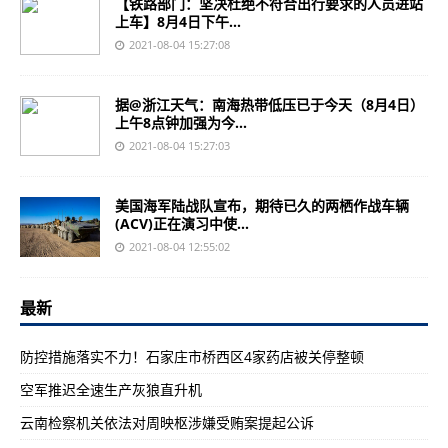
【铁路部门：坚决杜绝不符合出行要求的人员进站
上车】8月4日下午...
2021-08-04 15:27:08
据@浙江天气：南海热带低压已于今天（8月4日）
上午8点钟加强为今...
2021-08-04 15:27:03
美国海军陆战队宣布，期待已久的两栖作战车辆
(ACV)正在演习中使...
2021-08-04 12:55:02
最新
防控措施落实不力！石家庄市桥西区4家药店被关停整顿
空军推迟全速生产灰狼直升机
云南检察机关依法对周映枢涉嫌受贿案提起公诉