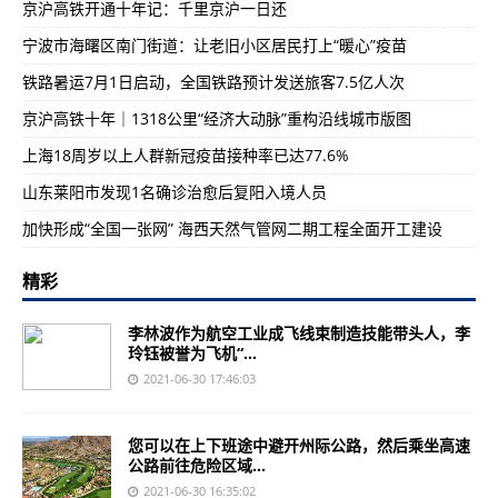
京沪高铁开通十年记：千里京沪一日还
宁波市海曙区南门街道：让老旧小区居民打上“暖心”疫苗
铁路暑运7月1日启动，全国铁路预计发送旅客7.5亿人次
京沪高铁十年｜1318公里“经济大动脉”重构沿线城市版图
上海18周岁以上人群新冠疫苗接种率已达77.6%
山东莱阳市发现1名确诊治愈后复阳入境人员
加快形成“全国一张网” 海西天然气管网二期工程全面开工建设
精彩
李林波作为航空工业成飞线束制造技能带头人，李
玲钰被誉为飞机“...
2021-06-30 17:46:03
您可以在上下班途中避开州际公路，然后乘坐高速
公路前往危险区域...
2021-06-30 16:35:02