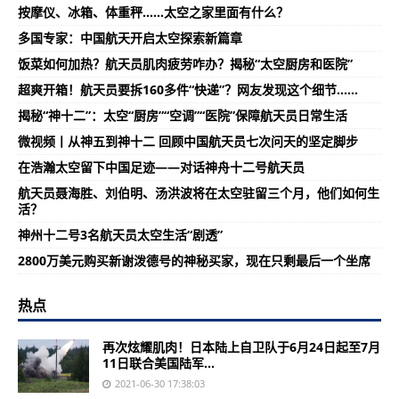
按摩仪、冰箱、体重秤……太空之家里面有什么？
多国专家：中国航天开启太空探索新篇章
饭菜如何加热？航天员肌肉疲劳咋办？揭秘“太空厨房和医院”
超爽开箱！航天员要拆160多件“快递”？网友发现这个细节......
揭秘“神十二”：太空“厨房”“空调”“医院”保障航天员日常生活
微视频丨从神五到神十二 回顾中国航天员七次问天的坚定脚步
在浩瀚太空留下中国足迹——对话神舟十二号航天员
航天员聂海胜、刘伯明、汤洪波将在太空驻留三个月，他们如何生
活？
神州十二号3名航天员太空生活“剧透”
2800万美元购买新谢泼德号的神秘买家，现在只剩最后一个坐席
热点
再次炫耀肌肉！日本陆上自卫队于6月24日起至7月
11日联合美国陆军...
2021-06-30 17:38:03