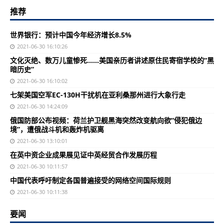
推荐
世界银行：预计中国今年经济增长8.5%
2021-06-30 16:10:26
文化灭绝、数万儿童惨死……美国亲历者讲述原住民寄宿学校的“黑
暗历史”
2021-06-30 16:10:02
七架美国空军EC-130H干扰机在亚利桑那州进行大象行走
2021-06-30 14:24:09
俄国防部公布视频：荷兰护卫舰黑海突然改变航向欲“侵犯俄边
境”，遭俄战斗机和轰炸机驱离
2021-06-30 13:10:01
在英中资企业成果展见证中英经贸合作发展历程
2021-06-30 10:11:57
中国代表呼吁制定各国普遍接受的网络空间国际规则
2021-06-30 10:11:38
要闻