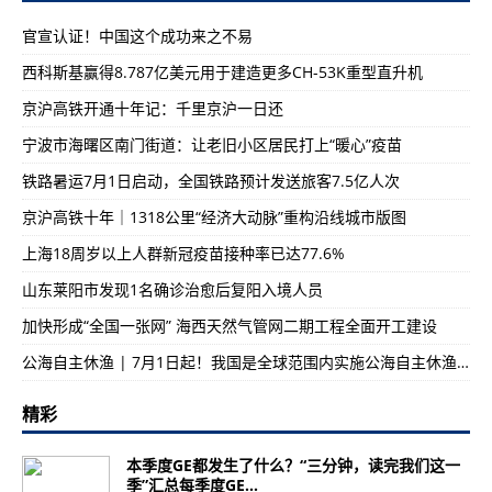
官宣认证！中国这个成功来之不易
西科斯基赢得8.787亿美元用于建造更多CH-53K重型直升机
京沪高铁开通十年记：千里京沪一日还
宁波市海曙区南门街道：让老旧小区居民打上“暖心”疫苗
铁路暑运7月1日启动，全国铁路预计发送旅客7.5亿人次
京沪高铁十年｜1318公里“经济大动脉”重构沿线城市版图
上海18周岁以上人群新冠疫苗接种率已达77.6%
山东莱阳市发现1名确诊治愈后复阳入境人员
加快形成“全国一张网” 海西天然气管网二期工程全面开工建设
公海自主休渔 | 7月1日起！我国是全球范围内实施公海自主休渔措施的首个国家
精彩
本季度GE都发生了什么？“三分钟，读完我们这一
季”汇总每季度GE...