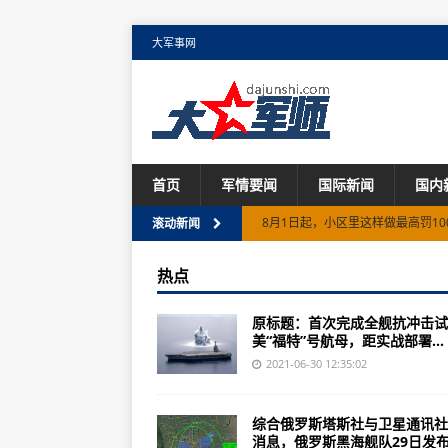
大军事网
首页
军情要闻
国际新闻
国内
8月1日起，小区里这样做最高罚10
京沪高铁开通十年记：千里京沪一
滚动新闻
规模化推广超低能耗建筑 助力建筑
热点
首家“国字号”动漫博物馆在杭州开
原标题：首次完成全舰抗冲击试
宁波市海曙区南门街道：让老旧小区
美“福特”号航母，距实战部署...
两部门：以“六大提升行动”为重点
2021-06-30 12:35:02
美联航增购200架737 MAX飞机
综合俄罗斯塔斯社与卫星通讯社
深南电路参与广东省重点项目集中
消息，俄罗斯黑海舰队29日发布.