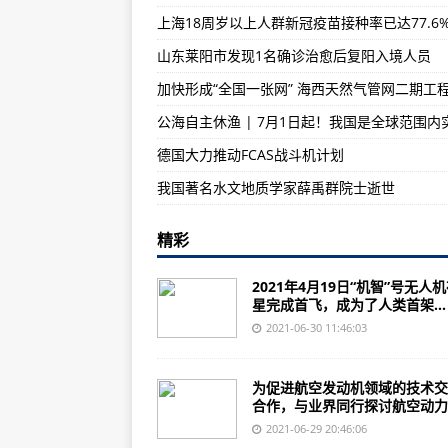
上海18周岁以上人群新冠疫苗接种率已达77.6
俄首次试航世界最大核潜艇！几天
山东莱阳市发现1名确诊治愈后复阳入境人员
首次完成全舰抗冲击试验的美“福特
德国大力推动FCAS战斗机计划
我国著名水文地质学家薛禹群院士逝世
精彩
2021年4月19日“机智”号无人
星完成首飞，成为了人类首架...
2021-06-30 11:46:03
为促进航空发动机领域的技术交
合作，与业界同行探讨航空动力..
2021-06-29 20:46:06