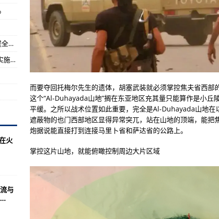
%
前曾与英国海军黑海对峙
”号航母，距实战部署有多远？
加快形成“全国一张网” 海西天然气管网二期工程全面开工建设
公海自主休渔 | 7月1日起！我国是全球范围内实施公海自主休渔措施的首个国家
而要夺回托梅尔先生的遗体，胡塞武装就必须掌控焦夫省西部的Al-
这个“Al-Duhayada山地”搁在东亚地区充其量只能算作是
平缓。之所以战术位置如此重要，完全是Al-Duhayada山
遮蔽物的也门西部地区显得异常突兀，站在山地的顶端，能把
炮据说能直接打到连接马里卜省和萨达省的公路上。
机在火
掌控这片山地，就能俯瞰控制周边大片区域
流与
.