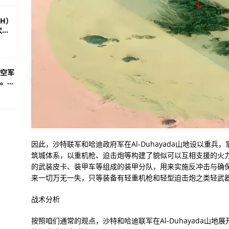
SH）
..
国空军
...
因此，沙特联军和哈迪政府军在Al-Duhayada山地设以重
筑城体系，以重机枪、迫击炮等构建了貌似可以互相支援的火力
的武装皮卡、装甲车等组成的装甲分队，用来实施反冲击与确
来一切万无一失，只等装备有轻重机枪和轻型迫击炮之类轻武器
战术分析
按照咱们通常的观点，沙特和哈迪联军在Al-Duhayada山