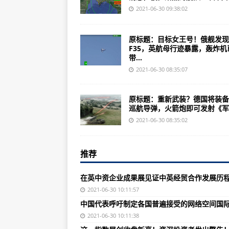
“机智号”无人机的火星起飞，难点
2021-06-30 09:38:02
老商家：手把手教你如何将小鹅花
原标题：目标女王号！俄舰发现
在英中资企业成果展见证中英经贸
F35，英航母行迹暴露，轰炸机
带...
中国被世卫组织认证为无疟疾国家
2021-06-30 08:35:07
孟晚舟律师：新证据证明美国向加
中国代表呼吁制定各国普遍接受的
原标题：重新武装？德国将装备
巡航导弹，火箭炮即可发射《军..
美纠集30余国赴黑海军演 俄罗斯
2021-06-30 08:35:02
墨西哥宣布禁止在金融体系中使用
这一指数屡创收盘新高！资深投资者
推荐
美加州白人人口4年减少近3%：或
在英中资企业成果展见证中英经贸合作发展历
史上首次晋级欧洲杯八强！乌克兰2
2021-06-30 10:11:57
美弗洛伊德案主犯"接近达成认罪协议
中国代表呼吁制定各国普遍接受的网络空间国
48小时内两次打破温度记录！“高
2021-06-30 10:11:38