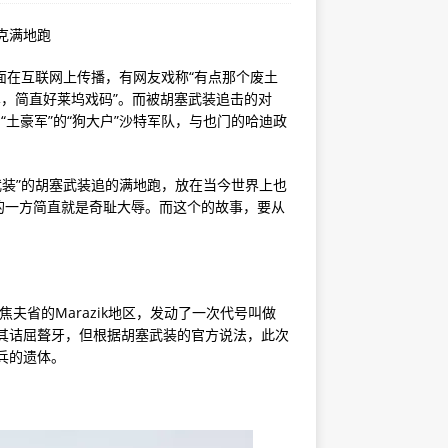
克满地跑
面在互联网上传播，有网友戏称“有点那个废土
车，简直好莱坞戏码”。而被胡塞武装追击的对
“土豪军”的“狗大户”沙特军队，与也门的哈迪政
“武装”的胡塞武装追的满地跑，放在当今世界上也
的一方简直就是奇耻大辱。而这个的故事，要从
夫省的Marazik地区，发动了一次代号叫做
极其诘屈聱牙，但根据胡塞武装的官方说法，此次
士兵的遗体。