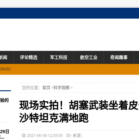
新闻
评论精选
军工科技
航空工业
奇闻趣事
000元！
日还
领域碳达峰
您的位置：
首页
>
科学观察
>
馆
验的
居民打上“暖心”疫苗
现场实拍！胡塞武装坐着皮
深入推进优质粮食工程
沙特坦克满地跑
29日
开工
2021-06-30 12:35:05
来源：
..