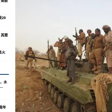
！美股
华为加拿大发声明回应
进程，英媒：其盟友已不多了
20
臣汉考克可能与情人开始同居
：了不起的壮举
：其盟
上传递奥运圣火
提现秒到，必看必看！
圣火
不退还结余款
港口异常停靠
400战备能力
暴雨黄色预警继续发布
，水
.
发送旅客7.5亿人次
 均为境外输入病例
周年
.