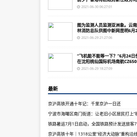
上周食用农产品市场价格比前一周下
2021-06-30 06:27:01
京沪高铁十年｜1318公里“经济大
黑龙江干流洪峰通过胜利屯江段 洪
图为监测人员监测亚洲象。云南
林消防总队供图中新网昆明6月2.
有航母了不起？俄军在英美航母旁边
2021-06-29 21:27:06
目标女王号！俄舰发现F35，英航
不怕美英在黑海咄咄逼人，俄罗斯
“飞机能不能等一下？”6月24日
在沈阳桃仙国际机场南航CZ650.
印度空军的不自信，源自战斗机都
2021-06-29 18:27:09
20年后，世界5大军事强国是谁？
重新武装？德国将装备隐身巡航导
最新
环球深观察丨欠了188年的殖民账
京沪高铁开通十年记：千里京沪一日还
加拿大原住民讲述亲人种族歧视遭
让非物质文化遗产“活”起来
上海18周岁以上人群新冠疫苗接种率
现场实拍！胡塞武装坐着皮卡、扛