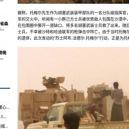
降1.3% 肉类价格总体下降
动脉”重构沿线城市版图
据称，托梅尔先生作为胡塞武装装甲部队的一名分队级指挥官，
军的交火中，听闻有一小群己方士兵被优势敌人包围在沙漠中，遂
水量级正逐渐下降
省森
在包围圈中撕开一道缺口、将多名胡塞武装士兵救了出来。随
..
“秀肌肉”：有的是办法打沉你
士兵，不幸被沙特和哈迪联军的枪弹击中阵亡，由于当时托梅
的遗体，此次发动的“烈士阿布.法德尔.托梅尔”行动，正是为
母行迹暴露，轰炸机已带弹出击
最担心这个欧洲大国跟风前来
傍晚
..
需要花钱买，国产化程度却非常低
名单公布，最后1国万没想到
弹，火箭炮即可发射
，英国就是不还
遇：在医院没人管 险些丧命
宁波市海曙区南门街道：让老旧小区居民打上“暖心”疫苗
铁路暑运7月1日启动，全国铁路预计发送旅客7.5亿人次
已达77.6%
京沪高铁十年｜1318公里“经济大动脉”重构沿线城市版图
着AK，追着沙特坦克满地跑