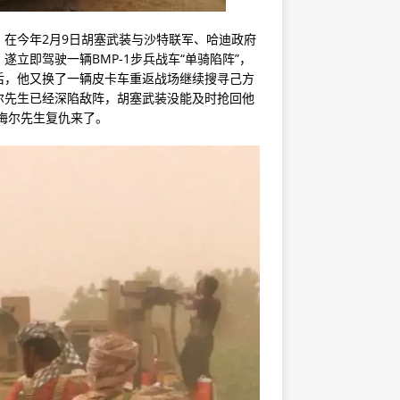
在今年2月9日胡塞武装与沙特联军、哈迪政府
立即驾驶一辆BMP-1步兵战车“单骑陷阵”，
后，他又换了一辆皮卡车重返战场继续搜寻己方
尔先生已经深陷敌阵，胡塞武装没能及时抢回他
托梅尔先生复仇来了。