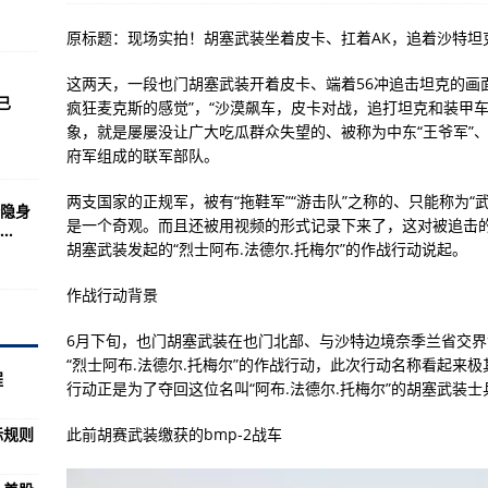
在哪？
原标题：现场实拍！胡塞武装坐着皮卡、扛着AK，追着沙特坦
钱额度套现秒到
这两天，一段也门胡塞武装开着皮卡、端着56冲追击坦克的画
合作发展历程
已
疯狂麦克斯的感觉”，“沙漠飙车，皮卡对战，追打坦克和装甲
象，就是屡屡没让广大吃瓜群众失望的、被称为中东“王爷军”、
府军组成的联军部队。
法庭提交的引渡依据存严重误导
网络空间国际规则
两支国家的正规军，被有“拖鞋军”“游击队”之称的、只能称为
隐身
是一个奇观。而且还被用视频的形式记录下来了，这对被追击
.
部署导弹系统回应
胡塞武装发起的“烈士阿布.法德尔.托梅尔”的作战行动说起。
虚拟货币
作战行动背景
发出警告！美股“泡沫”或将被戳破…
6月下旬，也门胡塞武装在也门北部、与沙特边境奈季兰省交界焦
因出生率下降死亡率上升
“烈士阿布.法德尔.托梅尔”的作战行动，此次行动名称看起来
程
:1加时赛绝杀瑞典，舍甫琴科飞奔激动庆祝
行动正是为了夺回这位名叫“阿布.法德尔.托梅尔”的胡塞武装
" 或将再获20年刑期
际规则
此前胡赛武装缴获的bmp-2战车
压锅”式热浪席卷美加