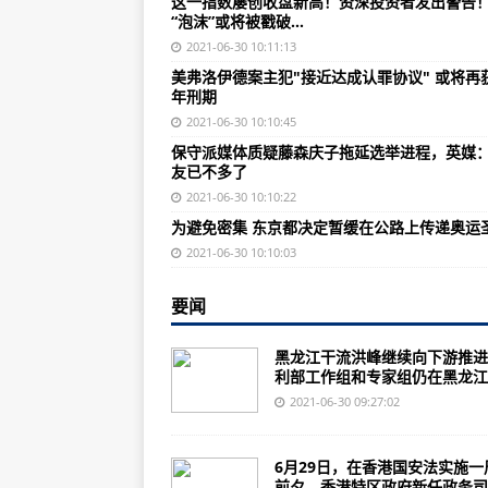
这一指数屡创收盘新高！资深投资者发出警告
孟晚舟案庭审听证进入关键阶段，
“泡沫”或将被戳破…
保守派媒体质疑藤森庆子拖延选举
2021-06-30 10:11:13
美弗洛伊德案主犯"接近达成认罪协议" 或将再获
丑闻传出仅3日，英媒：前卫生大
年刑期
中国正式获得消除疟疾认证，世卫
2021-06-30 10:10:45
保守派媒体质疑藤森庆子拖延选举进程，英媒
为避免密集 东京都决定暂缓在公路
友已不多了
手把手教学您将美团月付额度全部
2021-06-30 10:10:22
为避免密集 东京都决定暂缓在公路上传递奥运
台湾购买“阿帕奇”早已结案 美方拒
2021-06-30 10:10:03
美军导弹核潜艇罕见露面，地中海
要闻
面对北约演习，俄军展示克里米亚S-
长江中下游地区有持续性强降水 
黑龙江干流洪峰继续向下游推进
利部工作组和专家组仍在黑龙江..
湖北新增境外输入确诊病例2例
2021-06-30 09:27:02
铁路暑运7月1日启动，全国铁路预计
国家卫健委：昨日新增确诊病例9例
6月29日，在香港国安法实施一
前夕，香港特区政府新任政务司..