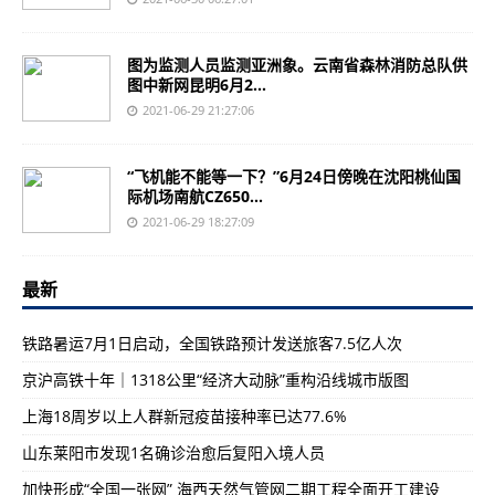
图为监测人员监测亚洲象。云南省森林消防总队供
图中新网昆明6月2...
2021-06-29 21:27:06
“飞机能不能等一下？”6月24日傍晚在沈阳桃仙国
际机场南航CZ650...
2021-06-29 18:27:09
最新
铁路暑运7月1日启动，全国铁路预计发送旅客7.5亿人次
京沪高铁十年｜1318公里“经济大动脉”重构沿线城市版图
上海18周岁以上人群新冠疫苗接种率已达77.6%
山东莱阳市发现1名确诊治愈后复阳入境人员
加快形成“全国一张网” 海西天然气管网二期工程全面开工建设