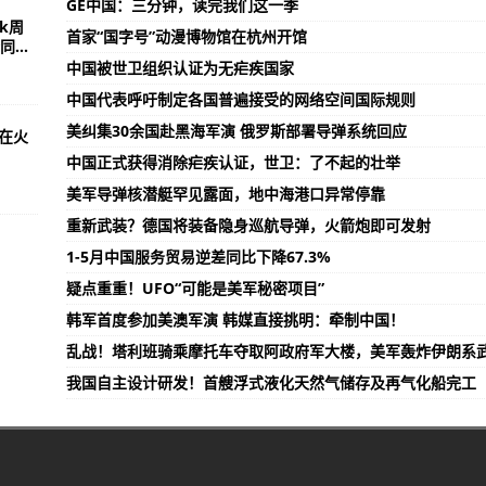
GE中国：三分钟，读完我们这一季
ak周
首家“国字号”动漫博物馆在杭州开馆
...
中国被世卫组织认证为无疟疾国家
中国代表呼吁制定各国普遍接受的网络空间国际规则
美纠集30余国赴黑海军演 俄罗斯部署导弹系统回应
机在火
中国正式获得消除疟疾认证，世卫：了不起的壮举
美军导弹核潜艇罕见露面，地中海港口异常停靠
重新武装？德国将装备隐身巡航导弹，火箭炮即可发射
1-5月中国服务贸易逆差同比下降67.3%
疑点重重！UFO“可能是美军秘密项目”
韩军首度参加美澳军演 韩媒直接挑明：牵制中国！
乱战！塔利班骑乘摩托车夺取阿政府军大楼，美军轰炸伊朗系
我国自主设计研发！首艘浮式液化天然气储存及再气化船完工