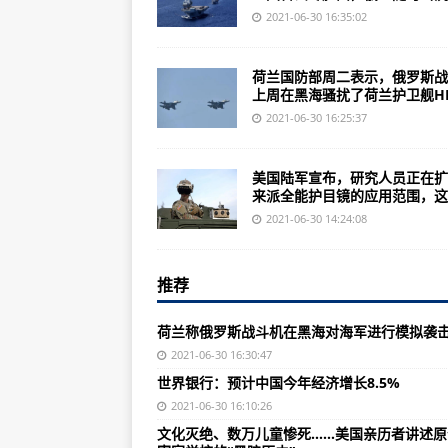
经验丰富的战斗机飞行员成为第一
2021-06-30 16:35:02
这架F-35C隐形战斗机将成为海军
荷兰国防部周二表示，俄罗斯战
301FW举办联队首个第一学期飞行
上周在黑海骚扰了荷兰护卫舰HN.
荷兰称俄罗斯战斗机在黑海对海军
2021-06-30 16:25:37
国防部称俄罗斯战斗机在黑海骚扰
美国陆军宣布，研究人员正在扩
世界银行：预计中国今年经济增长8.
来派全能护目镜的应用范围，这..
奋战近14年，穿越7条断裂带，这
2021-06-30 14:24:08
外交部再回应美涉华法案：美国最大
推荐
文化灭绝、数万儿童惨死……美国亲
提醒！记住这个电话号码！
荷兰称俄罗斯战斗机在黑海对海军进行模拟袭
暑运期间全国铁路预计发送旅客7.5
2021-06-30 16:30:47
世界银行：预计中国今年经济增长8.5%
官宣认证！中国这个成功来之不易
2021-06-30 16:10:26
西安地铁14号线正式开通运营 为
文化灭绝、数万儿童惨死……美国亲历者讲述原