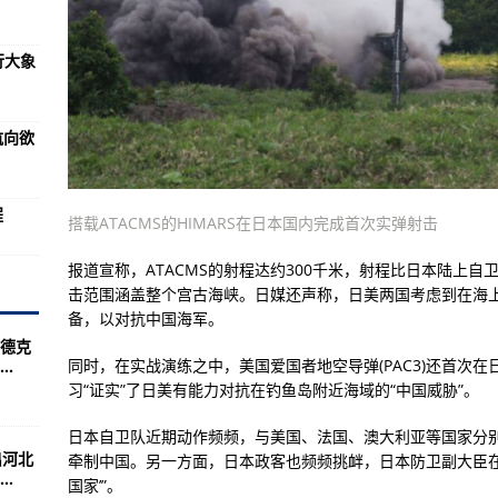
飞机中
行大象
亚利桑那州进行大象行走
升机
航向欲
更多CH-53K重型直升机
机发动机
程
搭载ATACMS的HIMARS在日本国内完成首次实弹射击
飞机达成协议
报道宣称，ATACMS的射程达约300千米，射程比日本陆上自
0000飞行小时以支持中央司令部的行动
击范围涵盖整个宫古海峡。日媒还声称，日美两国考虑到在海
机拦截器
备，以对抗中国海军。
德克
喀什上空坠毁
同时，在实战演练之中，美国爱国者地空导弹(PAC3)还首次
.
00万美元的高级鹰眼飞机合同
习“证实”了日美有能力对抗在钓鱼岛附近海域的“中国威胁”。
日本自卫队近期动作频频，与美国、法国、澳大利亚等国家分
出河北
牵制中国。另一方面，日本政客也频频挑衅，日本防卫副大臣在2
？
.
国家’”。