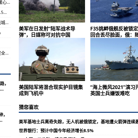
宁波市海曙区南门街道：让老旧小区居民打上“暖心”疫苗
在哪？
铁路暑运7月1日启动，全国铁路预计发送旅客7.5亿人次
媒称可对抗中国
京沪高铁十年｜1318公里“经济大动脉”重构沿线城市版图
美军在日发射“陆军战术导
F35挑衅俄舰反被锁
发更接近互联战场
%
弹”，日媒称可对抗中国
回合丢尽脸面，俄：
加快形成“全国一张网” 海西天然气管网二期工程全面开工建设
路，
美国陆军将混合现实护目镜集
“海上微风2021”演
.
成到飞机中
英国士兵嫌饭难吃
猜您喜欢
钟，
.
美军基地士兵离奇失踪，无人机被俄锁定，基地遭火箭弹连续
世界银行：预计中国今年经济增长8.5%