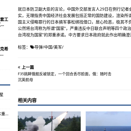
国士兵嫌饭难吃
就日本防卫副大臣的言论，中国外交部发言人29日在例行记者
 最高温达47.5度
实，无理指责中国经济社会发展包括正常的国防建设，渲染所谓
套工
突然改变航向欲“侵犯俄边境”，遭俄战斗机和轰炸机驱离
国主义侵略罪行的日本搞军事松绑找借口，居心险恶，极其不
..
公然将台湾称为所谓“国家”，严重违反中日联合声明等四个政
着AK，追着沙特坦克满地跑
台湾视为国家”的郑重承诺。中方要求日本政府就此作出明确澄
前曾与英国海军黑海对峙
标签：
导弹
/
中国
/
美军
/
克希
”号航母，距实战部署有多远？
.
000元！
上一篇
日还
F35挑衅俄舰反被锁定，一个回合丢尽脸面，俄：随时击
沉英航母
领域碳达峰
馆
星
居民打上“暖心”疫苗
相关内容
深入推进优质粮食工程
西科斯基赢得8.787亿美元用于建造更多CH-53K重型直升机
开工