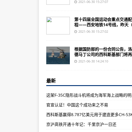
“海上微风2021”演习开始后：英
2021-06-30 15:27:07
加拿大历史性热浪下超130人突然死亡
第十四届全国运动会重点交通配
俄国防部公布视频：荷兰护卫舰黑海
程——西安地铁14号线，昨天（.
现场实拍！胡塞武装坐着皮卡、扛
2021-06-30 15:27:02
俄首次试航世界最大核潜艇！几天
根据国防部的一份合同公告，洛
首次完成全舰抗冲击试验的美“福特
德马丁公司的西科斯基部门将再..
8月1日起，小区里这样做最高罚10
2021-06-30 14:24:10
京沪高铁开通十年记：千里京沪一
最新
规模化推广超低能耗建筑 助力建筑
首家“国字号”动漫博物馆在杭州开
这架F-35C隐形战斗机将成为海军海上战略的明
宁波市海曙区南门街道：让老旧小区
官宣认证！中国这个成功来之不易
两部门：以“六大提升行动”为重点
美联航增购200架737 MAX飞机
京沪高铁开通十年记：千里京沪一日还
深南电路参与广东省重点项目集中