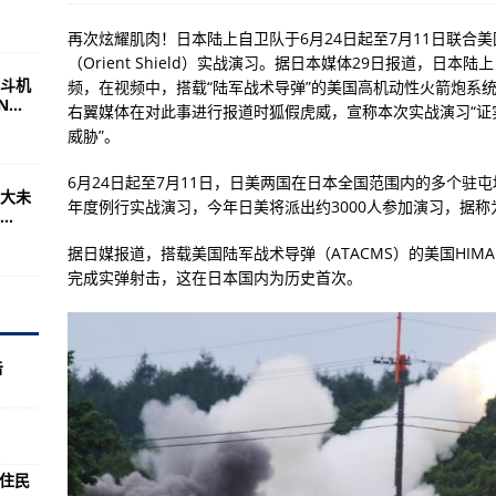
位领导华盛顿国民警卫队的女性
再次炫耀肌肉！日本陆上自卫队于6月24日起至7月11日联合美
海上战略的明星
（Orient Shield）实战演习。据日本媒体29日报道，日
斗机
频，在视频中，搭载“陆军战术导弹”的美国高机动性火箭炮系统(
员课程
..
右翼媒体在对此事进行报道时狐假虎威，宣称本次实战演习“证
进行模拟袭击
威胁”。
荷兰护卫舰数小时并进行模拟攻击
6月24日起至7月11日，日美两国在日本全国范围内的多个驻屯地和演
大未
5%
年度例行实战演习，今年日美将派出约3000人参加演习，据
.
座隧道今日贯通！
据日媒报道，搭载美国陆军战术导弹（ATACMS）的美国HIM
完成实弹射击，这在日本国内为历史首次。
的敌人是自己 不应总把中国当“假想敌”
历者讲述原住民寄宿学校的“黑暗历史”
击
亿人次 实施“一日一图”优化客运产品供给
全运会提供便捷出行服务
住民