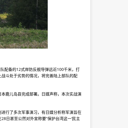
卫队配备的12式岸防反舰导弹远近100千米，打
上战斗处于劣势的情况，将完善陆上部队的配
在日本鹿儿岛县完成部署。日媒声称，本次实战演
别进行了多次军事演习，有日媒分析称军演旨在
8日甚至公然对外宣称要“保护台湾这一‘民主