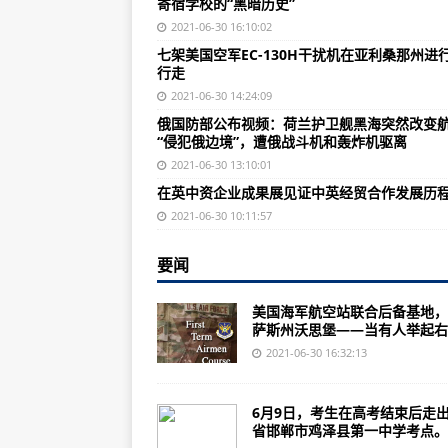
寄宿学校的“黑暗历史”
GE中国：三分钟，读完我们这一季
2021-06-30 16:10:02
美国陆军将混合现实护目镜集成到
七架美国空军EC-130H干扰机在亚利桑那州进
行走
七架美国空军EC-130H干扰机在
2021-06-30 14:24:09
美国海军订购更多MH-60R反潜直
俄国防部公布视频：荷兰护卫舰黑海突然改变
“侵犯俄边境”，遭俄战斗机和轰炸机驱离
西科斯基赢得8.787亿美元用于建造
2021-06-30 13:10:01
乌克兰向土耳其提供重型战斗直升
在英中资企业成果展见证中英经贸合作发展历
波兰与美国就5架C-130H大力神
2021-06-30 10:11:57
美国海军陆战队的MQ-9A完成了1
要闻
美国陆军在尤马试验场测试反无人
美国海军航空站联合后备基地，
哈萨克斯坦的Su-30战斗机在巴尔
萨斯州沃思堡——当有人举起右..
诺斯罗普格鲁曼公司为法国获得99
2021-06-30 16:32:13
印度推进组建综合军事司令部
6月9日，考生在高考结束后走
三款“杀器”，普京为什么如此看重
省邯郸市鸡泽县第一中学考点。..