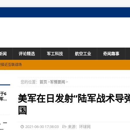
新闻
评论精选
军工科技
航空工业
奇闻趣事
生不息
国际演习
您的位置：
首页
>
军情要闻
>
于6
有一架F-15战斗机出售
美军在日发射“陆军战术导
...
俄锁定，基地遭火箭弹连续轰炸！
国
导弹又起竖，英航母顿时警铃大作
，一
丢尽脸面，俄：随时击沉英航母
2021-06-30 17:38:03
来源：环球网
.