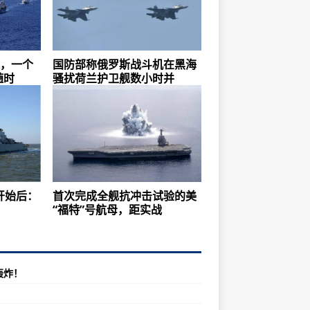
定，一个
国防部称俄罗斯战斗机在黑海
随时
骚扰荷兰护卫舰数小时并
习开始后：
首次完成全舰抗冲击试验的美
“福特”号航母，距实战
轰炸！