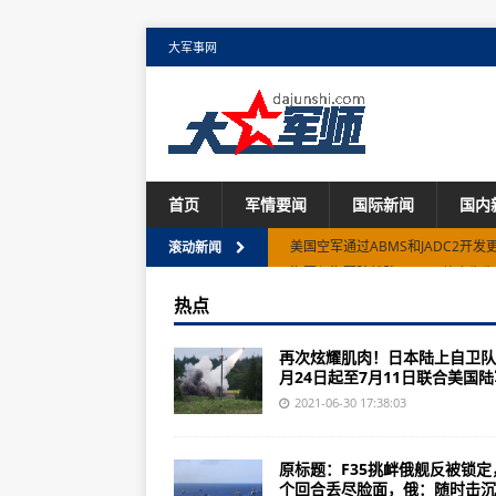
大军事网
首页
军情要闻
国际新闻
国内
海军与海军陆战队TACAIR整合生
滚动新闻
美国海军和英国空军也参加了此次
热点
兰迪的战鸟简介
再次炫耀肌肉！日本陆上自卫队
FACEBOOK MARKETPLACE上
月24日起至7月11日联合美国陆军
美军基地士兵离奇失踪，无人机被
2021-06-30 17:38:03
事还没完，俄军边境开火后，大批
原标题：F35挑衅俄舰反被锁定
F35挑衅俄舰反被锁定，一个回合
个回合丢尽脸面，俄：随时击沉..