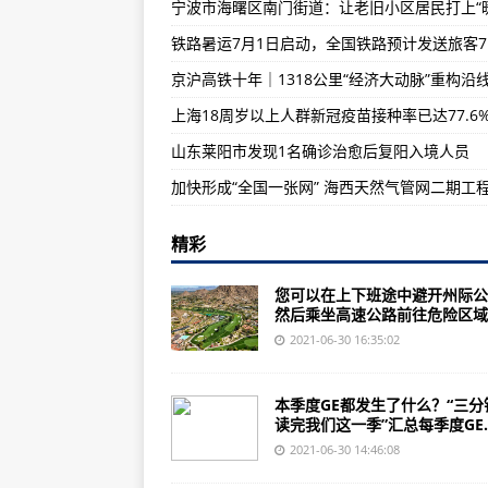
“机智号”无人机的火星起飞，难点
美军在日发射“陆军战术导弹”，日
美国空军通过ABMS和JADC2开
上海18周岁以上人群新冠疫苗接种率已达77.6
山东莱阳市发现1名确诊治愈后复阳入境人员
精彩
您可以在上下班途中避开州际公
然后乘坐高速公路前往危险区域..
2021-06-30 16:35:02
本季度GE都发生了什么？“三分
读完我们这一季”汇总每季度GE..
2021-06-30 14:46:08