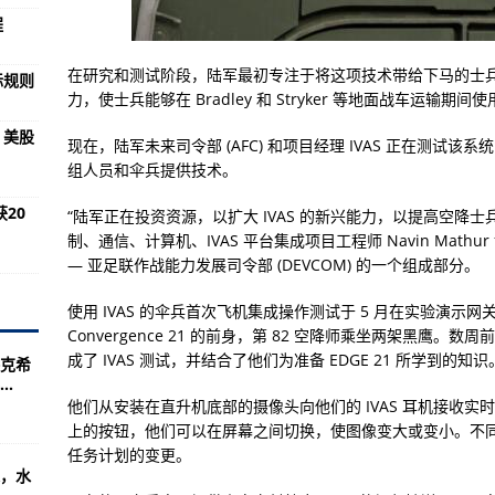
居民打上“暖心”疫苗
程
深入推进优质粮食工程
在研究和测试阶段，陆军最初专注于将这项技术带给下马的士
际规则
力，使士兵能够在 Bradley 和 Stryker 等地面战车运输期间使
开工
！美股
现在，陆军未来司令部 (AFC) 和项目经理 IVAS 正在测试该系统，以便
在哪？
组人员和伞兵提供技术。
钱额度套现秒到
20
“陆军正在投资资源，以扩大 IVAS 的新兴能力，以提高空降
合作发展历程
制、通信、计算机、IVAS 平台集成项目工程师 Navin Mathu
— 亚足联作战能力发展司令部 (DEVCOM) 的一个组成部分。
法庭提交的引渡依据存严重误导
使用 IVAS 的伞兵首次飞机集成操作测试于 5 月在实验演示网关事件 (
Convergence 21 的前身，第 82 空降师乘坐两架黑鹰。
网络空间国际规则
成了 IVAS 测试，并结合了他们为准备 EDGE 21 所学到的知识
克希
.
部署导弹系统回应
他们从安装在直升机底部的摄像头向他们的 IVAS 耳机接收
虚拟货币
上的按钮，他们可以在屏幕之间切换，使图像变大或变小。不
任务计划的变更。
发出警告！美股“泡沫”或将被戳破…
，水