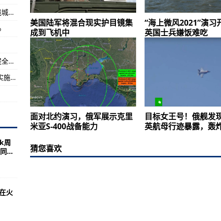
京沪高铁十年｜1318公里“经济大动脉”重构沿线城市版图
美国陆军将混合现实护目镜集
“海上微风2021”演
%
飞机中
成到飞机中
英国士兵嫌饭难吃
亚利桑那州进行大象行走
加快形成“全国一张网” 海西天然气管网二期工程全面开工建设
公海自主休渔 | 7月1日起！我国是全球范围内实施公海自主休渔措施的首个国家
面对北约演习，俄军展示克里
目标女王号！俄舰发现
米亚S-400战备能力
英航母行迹暴露，轰
ak周
猜您喜欢
...
机在火