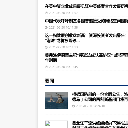
宁波市海曙区南门街道：让老旧小区
在英中资企业成果展见证中英经贸合作发展历
两部门：以“六大提升行动”为重点
2021-06-30 10:11:57
中国代表呼吁制定各国普遍接受的网络空间国
美联航增购200架737 MAX飞机
2021-06-30 10:11:38
深南电路参与广东省重点项目集中
这一指数屡创收盘新高！资深投资者发出警告
“泡沫”或将被戳破…
“机智号”无人机的火星起飞，难点
2021-06-30 10:11:13
老商家：手把手教你如何将小鹅花
美弗洛伊德案主犯"接近达成认罪协议" 或将再获
年刑期
在英中资企业成果展见证中英经贸
2021-06-30 10:10:45
中国被世卫组织认证为无疟疾国家
孟晚舟律师：新证据证明美国向加
要闻
中国代表呼吁制定各国普遍接受的
根据国防部的一份合同公告，洛
德马丁公司的西科斯基部门将再..
美纠集30余国赴黑海军演 俄罗斯
2021-06-30 14:24:10
墨西哥宣布禁止在金融体系中使用
这一指数屡创收盘新高！资深投资者
黑龙江干流洪峰继续向下游推进