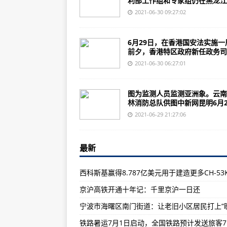
利部工作组和专家组仍在黑龙江..
美加州白人人口4年减少近3%：或
2021-06-30 09:27:02
史上首次晋级欧洲杯八强！乌克兰2
美弗洛伊德案主犯"接近达成认罪协议
6月29日，在香港国安法实施一
前夕，香港特区政府新任政务司..
48小时内两次打破温度记录！“高
2021-06-30 06:27:01
孟晚舟案庭审听证进入关键阶段，
保守派媒体质疑藤森庆子拖延选举
图为监测人员监测亚洲象。云南
林消防总队供图中新网昆明6月2.
丑闻传出仅3日，英媒：前卫生大
2021-06-29 21:27:06
中国正式获得消除疟疾认证，世卫
为避免密集 东京都决定暂缓在公路
最新
手把手教学您将美团月付额度全部
台湾购买“阿帕奇”早已结案 美方拒
京沪高铁开通十年记：千里京沪一日还
美军导弹核潜艇罕见露面，地中海
面对北约演习，俄军展示克里米亚S-
长江中下游地区有持续性强降水 