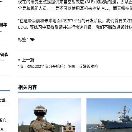
.
因出生率下降死亡率上升
现在的研究重点是提供来自空射效应 (ALE) 的视频馈送，即从直
伞兵和机组人员。士兵还可以使用耳机来控制 ALE，而无需携
:1加时赛绝杀瑞典，舍甫琴科飞奔激动庆祝
" 或将再获20年刑期
“在这些当前和未来地面和空中平台的开发阶段，我们首要关注的是
周年
EDGE 等练习中获得反馈并进行快速升级。我们不断改进设计
.
压锅”式热浪席卷美加
标签：
华为加拿大发声明回应
进程，英媒：其盟友已不多了
省森
..
上一篇
臣汉考克可能与情人开始同居
“海上微风2021”演习开始后：英国士兵嫌饭难吃
：了不起的壮举
上传递奥运圣火
相关内容
提现秒到，必看必看！
西科斯基赢得8.787亿美元用于建造更多CH-53K重型直升机
不退还结余款
港口异常停靠
宁波市海曙区南门街道：让老旧小区居民打上“暖心”疫苗
400战备能力
铁路暑运7月1日启动，全国铁路预计发送旅客7.5亿人次
暴雨黄色预警继续发布