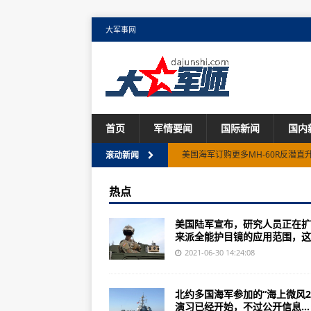
大军事网
首页
军情要闻
国际新闻
国内
美国海军订购更多MH-60R反潜直
滚动新闻
西科斯基赢得8.787亿美元用于建造
热点
乌克兰向土耳其提供重型战斗直升
美国陆军宣布，研究人员正在扩
波兰与美国就5架C-130H大力神
来派全能护目镜的应用范围，这..
美国海军陆战队的MQ-9A完成了1
2021-06-30 14:24:08
美国陆军在尤马试验场测试反无人
北约多国海军参加的“海上微风20
哈萨克斯坦的Su-30战斗机在巴尔
演习已经开始，不过公开信息...