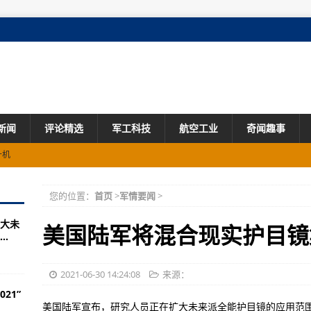
新闻
评论精选
军工科技
航空工业
奇闻趣事
升机
更多CH-53K重型直升机
您的位置：
首页
>
军情要闻
>
机发动机
大未
飞机达成协议
美国陆军将混合现实护目镜
.
0000飞行小时以支持中央司令部的行动
机拦截器
2021-06-30 14:24:08
来源：
21”
喀什上空坠毁
美国陆军宣布，研究人员正在扩大未来派全能护目镜的应用范围，