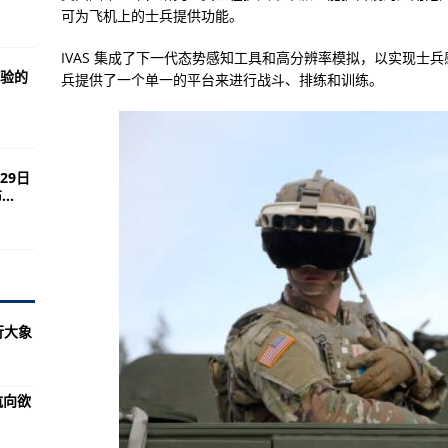
00万美元的高级鹰眼飞机合同
可为飞机上的士兵提供功能。
IVAS 集成了下一代态势感知工具和高分辨率模拟，以实现士
验的
兵提供了一个单一的平台来进行战斗、排练和训练。
？
国士兵嫌饭难吃
 最高温达47.5度
29日
突然改变航向欲“侵犯俄边境”，遭俄战斗机和轰炸机驱离
..
着AK，追着沙特坦克满地跑
前曾与英国海军黑海对峙
”号航母，距实战部署有多远？
000元！
行大象
日还
领域碳达峰
航向欲
馆