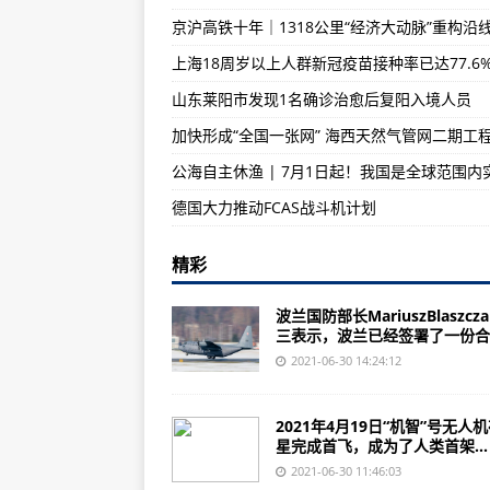
湖北新增境外输入确诊病例2例
上海18周岁以上人群新冠疫苗接种率已达77.6
美国陆军将混合现实护目镜集成到
山东莱阳市发现1名确诊治愈后复阳入境人员
七架美国空军EC-130H干扰机在
德国大力推动FCAS战斗机计划
精彩
波兰国防部长MariuszBlaszcz
三表示，波兰已经签署了一份合同
2021-06-30 14:24:12
2021年4月19日“机智”号无人
星完成首飞，成为了人类首架...
2021-06-30 11:46:03