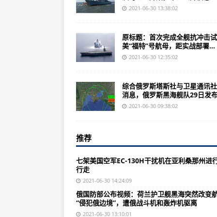
诺斯罗普格鲁曼公司为法国获得99
2021-06-30 13:38:02
印度推进组建综合军事司令部
原标题：首次完成全舰抗冲击试
三款“杀器”，普京为什么如此看重
美“福特”号航母，距实战部署...
“海上微风2021”演习开始后：英
2021-06-30 12:35:02
加拿大历史性热浪下超130人突然死亡
综合俄罗斯塔斯社与卫星通讯社
俄国防部公布视频：荷兰护卫舰黑海
消息，俄罗斯黑海舰队29日发布.
现场实拍！胡塞武装坐着皮卡、扛
2021-06-30 09:38:02
俄首次试航世界最大核潜艇！几天
推荐
首次完成全舰抗冲击试验的美“福特
8月1日起，小区里这样做最高罚10
七架美国空军EC-130H干扰机在亚利桑那州进
行走
京沪高铁开通十年记：千里京沪一
2021-06-30 14:24:09
规模化推广超低能耗建筑 助力建筑
俄国防部公布视频：荷兰护卫舰黑海突然改变
“侵犯俄边境”，遭俄战斗机和轰炸机驱离
首家“国字号”动漫博物馆在杭州开
2021-06-30 13:10:01