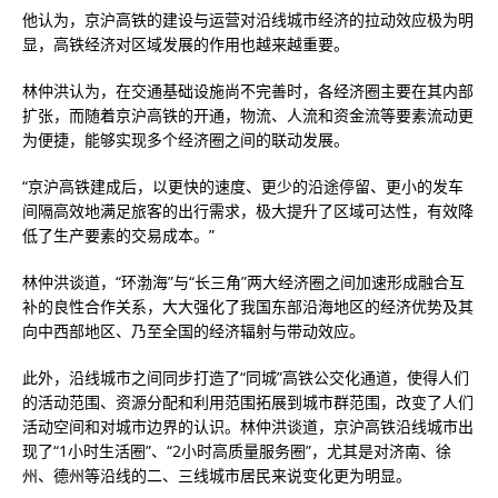
他认为，京沪高铁的建设与运营对沿线城市经济的拉动效应极为明
显，高铁经济对区域发展的作用也越来越重要。
林仲洪认为，在交通基础设施尚不完善时，各经济圈主要在其内部
扩张，而随着京沪高铁的开通，物流、人流和资金流等要素流动更
为便捷，能够实现多个经济圈之间的联动发展。
“京沪高铁建成后，以更快的速度、更少的沿途停留、更小的发车
间隔高效地满足旅客的出行需求，极大提升了区域可达性，有效降
低了生产要素的交易成本。”
林仲洪谈道，“环渤海”与“长三角”两大经济圈之间加速形成融合互
补的良性合作关系，大大强化了我国东部沿海地区的经济优势及其
向中西部地区、乃至全国的经济辐射与带动效应。
此外，沿线城市之间同步打造了“同城”高铁公交化通道，使得人们
的活动范围、资源分配和利用范围拓展到城市群范围，改变了人们
活动空间和对城市边界的认识。林仲洪谈道，京沪高铁沿线城市出
现了“1小时生活圈”、“2小时高质量服务圈”，尤其是对济南、徐
州、德州等沿线的二、三线城市居民来说变化更为明显。