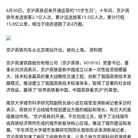
6月30日，京沪高铁迎来开通运营的“10岁生日”，十年间，京沪高
铁年发送旅客2.1亿人次、累计运送旅客13.5亿人次，累计行程
15.8亿公里，相当于绕赤道跑了近4万圈。
京沪高铁列车从北京南站开出，驶向上海。 资料图
京沪高速铁路股份有限公司（京沪高铁，601816）党委书记、董
事长刘洪润表示，京沪高铁是新中国成立以来一次性投资规模最
大、技术标准最高的重大战略性交通工程，创新了我国高铁技术发
展模式，推动建立了我国高铁技术标准体系，取得了显著的社会经
济效益，赢得了“世界高铁看中国，中国高铁看京沪”的美誉。
南京大学城市科学研究院副院长胡小武在接受澎湃新闻记者采访时
表示，高铁对于沿线城市规划建设方面的崛起和增长，有巨大的直
接推动作用。“京沪高铁的开通，不仅包括江苏，赋予了沿线城市
由高铁经济带所形成的城市新板块核心区域，推动了城市建设和发
展。”华东师范大学城市发展研究院院长曾刚告诉澎湃新闻记者，
京沪高铁加速了地区之间商务往来，让多个地方共用科创资源或者