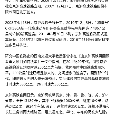
在北京中车公司召开。2006年2月22日，国务院第126次常务会议
批准京沪高速铁路立项。2007年12月27日，京沪高速铁路股份有
限公司在北京创立。
2008年4月18日，京沪高铁全线开工。2010年12月3日，“ 和谐号”
CRH380A新一代高速动车组在枣庄至蚌埠先导段创造了486.1公
里/小时的最高速度。2011年6月30日15时，京沪高速铁路正式通
车运营。2013年2月25日通过国家验收，2016年1月荣获国家科技
进步奖特等奖。
研究中国铁路史的西南交通大学教授张雪永在《由京沪高铁再回顾
看重大项目如何决策》一文中指出，在20世纪90年代，围绕京沪
高铁的论证均以时速250公里为前提。依照那时中国铁路发展水
平，250公里时速已经是惊人的、充满想象的速度了。回到那个时
代，即使最大胆的人也无法预计，实际建设的京沪高铁基础设施设
计时速为380公里，运行时速为350公里。
京沪高铁官网显示，京沪高铁纵贯京、津、冀、鲁、皖、苏、沪7
省市，全长1318公里，其中正线桥梁1060公里，隧道16公里，路
基242公里，设24个车站, 设计、运营时速350公里。连接环渤海和
长江三角洲两大经济区，是贯通东北、华北、华东的高铁大动脉。