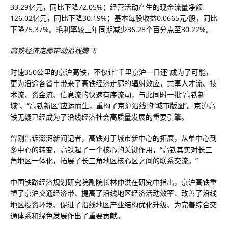
33.29亿元，同比下降72.05%；经营活动产生的现金流量净额
126.02亿元，同比下降30.19%；基本每股收益0.0665元/股，同比
下降75.37%。毛利率较上年同期减少36.28个百分点至30.22%。
高铁经济走廊带动沿线腾飞
时速350公里的京沪高铁，不仅让“千里京沪一日还”成为了可能，
更为沿途各省市带来了高铁经济走廊的辐射效应，共享人才流、技
术流、资金流、信息流的快速有序流动，与此同时一批“高铁新
城”、“高铁新区”应运而生，重构了京沪沿线的“城市版图”。京沪高
铁无疑已经成为了沿线经济社会高质量发展的重要引擎。
曾刚告诉澎湃新闻记者，高铁对于城市新中心的拓展，从单中心到
多中心的转变，高铁起了一个核心的关键作用，“高铁其实对长三
角地区一体化，拓展了长三角地区核心区之间的联系交流。”
中国铁路经济规划研究院副院长林仲洪在研究中指出，京沪高铁重
塑了京沪交通经济带、提高了沿线地区经济活动效率、改善了沿线
地区投资环境、促进了沿线地区产业结构优化升级、为完善综合交
通体系和绿色发展作出了重要贡献。