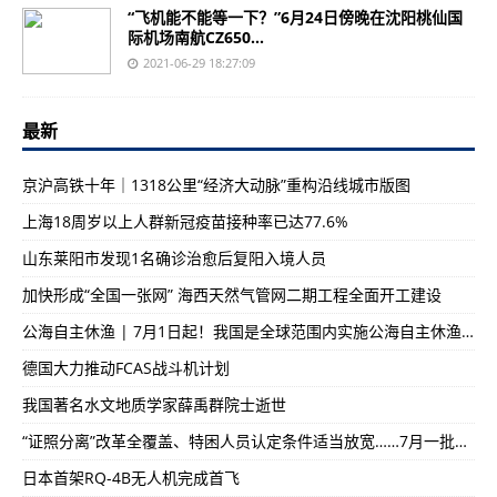
“飞机能不能等一下？”6月24日傍晚在沈阳桃仙国
际机场南航CZ650...
2021-06-29 18:27:09
最新
京沪高铁十年｜1318公里“经济大动脉”重构沿线城市版图
上海18周岁以上人群新冠疫苗接种率已达77.6%
山东莱阳市发现1名确诊治愈后复阳入境人员
加快形成“全国一张网” 海西天然气管网二期工程全面开工建设
公海自主休渔 | 7月1日起！我国是全球范围内实施公海自主休渔措施的首个国家
德国大力推动FCAS战斗机计划
我国著名水文地质学家薛禹群院士逝世
“证照分离”改革全覆盖、特困人员认定条件适当放宽……7月一批新规将施行
日本首架RQ-4B无人机完成首飞