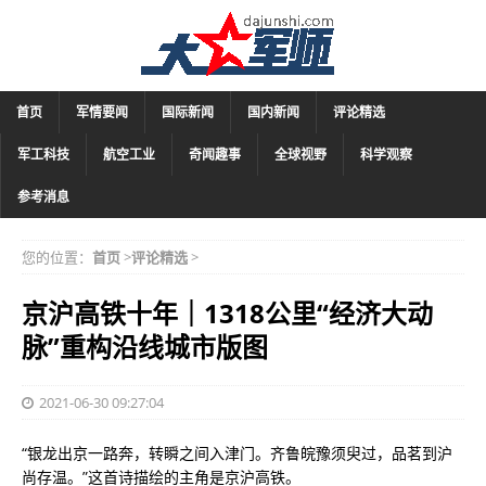
首页
军情要闻
国际新闻
国内新闻
评论精选
军工科技
航空工业
奇闻趣事
全球视野
科学观察
参考消息
您的位置：
首页
>
评论精选
>
京沪高铁十年｜1318公里“经济大动
脉”重构沿线城市版图
2021-06-30 09:27:04
“银龙出京一路奔，转瞬之间入津门。齐鲁皖豫须臾过，品茗到沪
尚存温。”这首诗描绘的主角是京沪高铁。