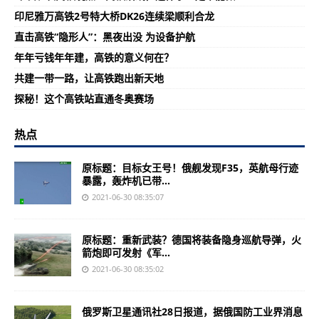
印尼雅万高铁2号特大桥DK26连续梁顺利合龙
直击高铁“隐形人”：黑夜出没 为设备护航
年年亏钱年年建，高铁的意义何在？
共建一带一路，让高铁跑出新天地
探秘！这个高铁站直通冬奥赛场
热点
原标题：目标女王号！俄舰发现F35，英航母行迹
暴露，轰炸机已带...
2021-06-30 08:35:07
原标题：重新武装？德国将装备隐身巡航导弹，火
箭炮即可发射《军...
2021-06-30 08:35:02
俄罗斯卫星通讯社28日报道，据俄国防工业界消息