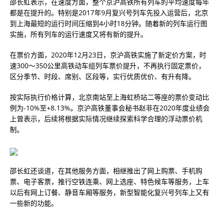
邵长虹表示，在速度方面，整个京沪高铁所有列车的平均速度每年
都是在提升的。特别是2017年9月复兴号列车先投入运营后，北京
到上海最短的运行时间压缩到4小时18分钟。随着新的列车运行图
实施，所有列车的运行速度又将有新的提升。
在票价方面，2020年12月23日，京沪高铁实施了新定价方案，时
速300～350公里高铁动车组列车票价提升，不再执行固定票价，
区分季节、时段、席别、区段等，实行优质优价、有升有降。
按实际执行价格计算，北京南站至上海虹桥站二等座的票价变动比
例为-10%至+8.13%。京沪高铁董事会秘书赵非在2020年度业绩会
上曾表示，后续将根据实际情况继续探索科学合理的浮动票价机
制。
邵长虹还谈道，在其他服务方面，相继推出了网上购票、手机购
票、电子客票，推行空铁连乘、网上选座、特色候车等服务，上车
以后有网上订餐、静音车厢等服务，新型智能化复兴号列车上又有
一些新的功能。