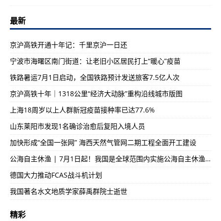
最新
京沪高铁开通十年记：千里京沪一日还
宁波市海曙区南门街道：让老旧小区居民打上“暖心”疫苗
铁路暑运7月1日启动，全国铁路预计发送旅客7.5亿人次
京沪高铁十年｜1318公里“经济大动脉”重构沿线城市版图
上海18周岁以上人群新冠疫苗接种率已达77.6%
山东莱阳市发现1名确诊治愈后复阳入境人员
加快形成“全国一张网” 海西天然气管网二期工程全面开工建设
公海自主休渔 | 7月1日起！我国是全球范围内实施公海自主休渔措施的首个国家
德国大力推动FCAS战斗机计划
我国著名水文地质学家薛禹群院士逝世
精彩