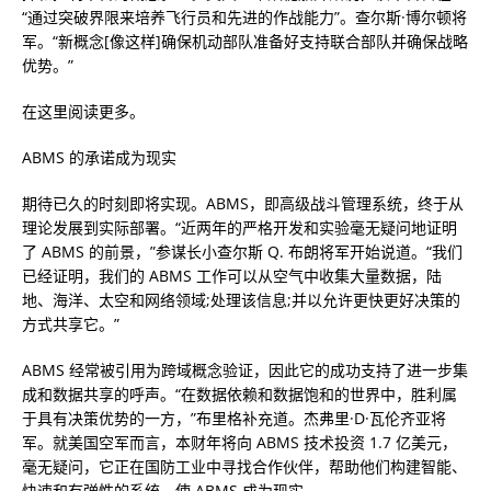
“通过突破界限来培养飞行员和先进的作战能力”。查尔斯·博尔顿将
军。“新概念[像这样]确保机动部队准备好支持联合部队并确保战略
优势。”
在这里阅读更多。
ABMS 的承诺成为现实
期待已久的时刻即将实现。ABMS，即高级战斗管理系统，终于从
理论发展到实际部署。“近两年的严格开发和实验毫无疑问地证明
了 ABMS 的前景，”参谋长小查尔斯 Q. 布朗将军开始说道。“我们
已经证明，我们的 ABMS 工作可以从空气中收集大量数据，陆
地、海洋、太空和网络领域;处理该信息;并以允许更快更好决策的
方式共享它。”
ABMS 经常被引用为跨域概念验证，因此它的成功支持了进一步集
成和数据共享的呼声。“在数据依赖和数据饱和的世界中，胜利属
于具有决策优势的一方，”布里格补充道。杰弗里·D·瓦伦齐亚将
军。就美国空军而言，本财年将向 ABMS 技术投资 1.7 亿美元，
毫无疑问，它正在国防工业中寻找合作伙伴，帮助他们构建智能、
快速和有弹性的系统，使 ABMS 成为现实。