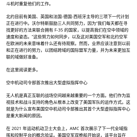
斗机时重复他们的工作。
北约目前有美国、英国和法国-德国-西班牙主导的三项下一代计划
正在进行中。沃尔特斯鼓励三人共同努力，因为“我们每天都在寻
找更好的方法来联合拥有 F-35 的国家，以提高我们在空中领域的
速度和姿态。”这些努力如何同步，以及这对美国空军和北约空军
在欧洲的未来意味着什么还有待观察。然而，业界应该注意到以前
和正在进行的努力，以团结跨域的国际盟军力量，并为未来更加互
联的域做好准备。
在这里阅读更多。
空中机动司令部首次推出大型虚拟指挥中心
无人机是真正互联的战场空间越来越重要的一个方面。他们作为监
视技术和战斗支持的角色从根本上改变了美国军队的运作方式。这
就是为什么宣布美国空中机动司令部推出其首个大型虚拟指挥中心
是重大新闻的原因。
在 2021 年运动机动卫士大会上，AMC 首次展示了下一代全域指
挥和控制平台的概念验证。美国空军双桅船开始说，该平台旨在