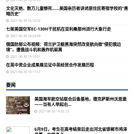
文化灭绝、数万儿童惨死……美国亲历者讲述原住民寄宿学校的“黑
暗历史”
2021-06-30 16:10:02
七架美国空军EC-130H干扰机在亚利桑那州进行大象行走
2021-06-30 14:24:09
俄国防部公布视频：荷兰护卫舰黑海突然改变航向欲“侵犯俄边
境”，遭俄战斗机和轰炸机驱离
2021-06-30 13:10:01
在英中资企业成果展见证中英经贸合作发展历程
2021-06-30 10:11:57
要闻
美国海军航空站联合后备基地，德克萨斯州沃思堡
——当有人举起右...
2021-06-30 16:32:13
6月9日，考生在高考结束后走出河北省邯郸市鸡泽