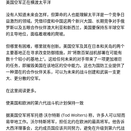
美国空军正在横渡太平洋
没有人知道未来会怎样，但算命的人也能理解太平洋是一个竞争日
益激烈的领域。凭借印度和中国这两个新兴大国、长期竞争对手俄
罗斯以及五眼合作伙伴澳大利亚和新西兰，美国要保持东半球空军
的主导地位，面临着艰难的爬坡。
但哪里有困难，哪里就有创新。美国空军及其在日本和关岛的两个
主要基地正在寻求改变防御措施，并“将数百架战机部署在可能有
数十个较小的基地上”。这给任何未来的对手带来了一项更加艰巨
的任务，即摧毁美国在该地区的空中能力。这也为国防工业提供了
一种潜在的合作伙伴关系，可以为未来的战斗创建和武装一支更
大、更分散的空军。
在这里阅读更多。
使美国和欧洲的第六代战斗机计划保持一致
据美国空军将军托德·沃尔特斯 (Tod Wolters) 称，许多人可以轻而
易举地工作。沃尔特斯将军，担任北约在欧洲的最高将军。他告诉
大西洋理事会，北约成员国应该共同努力，避免在升级到第六代战