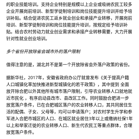
的职业技能培训。支持企业特别是规模以上企业或吸纳农民工较多
企业开展岗前培训、新型学徒制培训和岗位技能提升培训并给予培
训补贴。结合促进农民工返乡就业创业和承接产业转移，开展岗前
培训、新型学徒制培训和岗位技能提升培训，按规定给予培训补
贴。结合农村劳动力就业创业需求和承接产业转移需要，大力开展
针对性就业创业培训。
多个省份开放除省会城市外的落户限制
值得注意的是，湖北并不是第一个开放除省会外落户政策的省份。
据新华社，2017年，安徽省政府办公厅就曾发布《关于提高户籍
人口城镇化率加快推进新型城镇化的若干政策》，其中提到 全面
放开除合肥以外其他所有城市落户限制，引导农业转移人口就地就
近市民化 ，有序启动县改市、县改区工作。同时鼓励合肥进一步
放宽落户条件，已在合肥城区落户的农业转移人口，其共同居住生
活的配偶、子女、父母等，均可以申请落户；对农村学生升学和参
军进入合肥市城区的人口、在城区就业居住3年以上或缴纳社保1年
以上和举家迁徙的农业转移人口、新生代农民工等重点群体，合理
放宽落户条件。