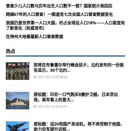
普查少儿人口数与历年出生人口数不一致？国家统计局回应
跨越67年的人口普查！一图速览七次全国人口普查数据变化
我国仍是世界第一人口大国，约占全球总人口18%——人口家底有
了新变化（权威发布）
在神州大地看最新人口普查数据
热点
即将在布鲁塞尔举行峰会前夕，北约发布的一份报
告显示，30个北约...
2021-06-13 09:38:02
原标题：印尼一口气购买8艘护卫舰，日本货出
局，美军看上的意大...
2021-06-13 08:35:07
原标题：运20用国产发动机，将不再受制于他国，
助力空军提升远程...