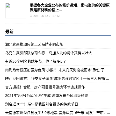
根据各大企业公布的涨价通知，家电涨价的关键原
因是原材料价格上...
2021-06-12 21:27:12
最新
湖北宜昌推动传统工艺品牌走向市场
乌克兰武装部队总司令称：乌加入北约将令其得以壮大
有近30个别名的端午节，你了解多少？
南海热带低压加强为台风“小熊”！未来几天海南被雨水“承包”了…
陕西泾阳警方：49岁女子编造“咸阳男孩遇害凶手一家三人被捕”虚假信息被行拘
官方通报！合肥一房产项目摇号选房环节违规操作
2021年第4号台风“小熊”生成 海南发布台风四级预警
别名近30个！端午是我国别名最多的传统节日
云南德宏州盈江县发生5.0级地震 震源深度16千米 网友：芒市、大理有震感