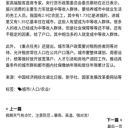
家高端智库首席专家，央行货币政策委员会委员蔡昉在近日表示，
振兴消费的主要生力军就是中等收入群体，要培养城市中就业生活
的务工人员。我国有2.9亿农民工，其中有1.73亿是进城的，进城
里又有1.35亿基本住在城市，这些人有望成为中等收入群体。很多
人的收入已经成为中等收入群体，但是社会保障等等还不够，还有
不稳定的因素，给了户口，其中相当多的人就变成中等收入群体。
此外，《重点任务》还提出，城市落户政策要对租购房者同等对
待，允许租房常住人口在公共户口落户。城市要整体谋划、周密设
计，统筹做好放开放宽落户、人才引进和房地产调控工作。推动具
备条件的城市群和都市圈内社保缴纳年限和居住年限累计互认。
来源：中国经济网综合湖北日报、新华社、国家发展改革委网站等
标签：
城市
/
人口
/
农业
/
上一篇
假期天气有点忙，注意防范→暴雨、高温、强对流！
下一篇
最后一页