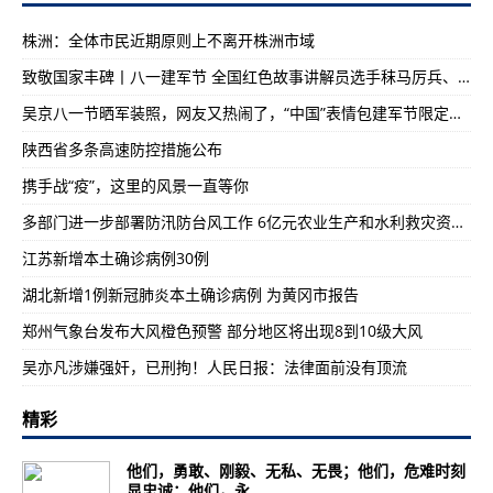
株洲：全体市民近期原则上不离开株洲市域
致敬国家丰碑丨八一建军节 全国红色故事讲解员选手秣马厉兵、备战大赛
吴京八一节晒军装照，网友又热闹了，“中国”表情包建军节限定款出炉！
陕西省多条高速防控措施公布
携手战“疫”，这里的风景一直等你
多部门进一步部署防汛防台风工作 6亿元农业生产和水利救灾资金已下达
江苏新增本土确诊病例30例
湖北新增1例新冠肺炎本土确诊病例 为黄冈市报告
郑州气象台发布大风橙色预警 部分地区将出现8到10级大风
吴亦凡涉嫌强奸，已刑拘！人民日报：法律面前没有顶流
精彩
他们，勇敢、刚毅、无私、无畏；他们，危难时刻
显忠诚；他们，永...