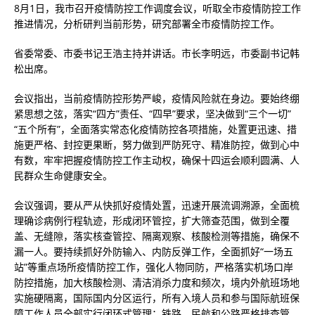
8月1日，我市召开疫情防控工作调度会议，听取全市疫情防控工作
推进情况，分析研判当前形势，研究部署全市疫情防控工作。
省委常委、市委书记王浩主持并讲话。市长李明远，市委副书记韩
松出席。
会议指出，当前疫情防控形势严峻，疫情风险就在身边。要始终绷
紧思想之弦，落实“四方”责任、“四早”要求，坚决做到“三个一切”
“五个所有”，全面落实常态化疫情防控各项措施，处置更迅速、措
施更严格、封控更果断，努力做到严防死守、精准防控，做到心中
有数，牢牢把握疫情防控工作主动权，确保十四运会顺利圆满、人
民群众生命健康安全。
会议强调，要从严从快抓好疫情处置，迅速开展流调溯源，全面梳
理确诊病例行程轨迹，形成闭环管控，扩大筛查范围，做到全覆
盖、无缝隙，落实核查管控、隔离观察、核酸检测等措施，确保不
漏一人。要持续抓好外防输入、内防反弹工作，全面抓好“一场五
站”等重点场所疫情防控工作，强化人物同防，严格落实机场口岸
防控措施，加大核酸检测、清洁消杀力度和频次，境内外航班场地
实施硬隔离，国际国内分区运行，所有入境人员和参与国际航班保
障工作人员全部实行闭环式管理；铁路、民航和公路严格排查管