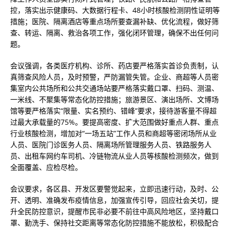
控，落实出示健康码、大数据行程卡、48小时核酸检测阴性证明等
措施；医院、隔离酒店等重点场所要查漏补缺、优化流程，做好筛
查、转运、隔离、救治各项工作，强化闭环管理，确保不出任何问
题。
会议强调，各类医疗机构、诊所、药店要严格落实首诊负责制，认
真筛查风险人员，及时预警，严防漏管失管。企业、商超等人员密
集室内公共场所和公共交通场站要严格落实戴口罩、扫码、测温、
一米线、不聚集等常态化防控措施；旅游景区、演出场所、文博场
馆等要严格落实“限量、实名预约、错峰”要求，接待游客量不得超
过最大承载量的75%。要提高密度、扩大范围做好重点人群、重点
行业核酸检测，增加对“一场五站”工作人员和商超等密闭场所从业
人员、医院门诊医务人员、隔离场所管理服务人员、铁路服务人
员、出租车网约车司机、冷链物流从业人员等核酸检测频次，做到
全面覆盖、应检尽检。
会议要求，各区县、开发区要警觉起来，立即迅速行动，及时、公
开、透明、准确发布疫情信息，加强宣传引导，回应社会关切，提
升全民防控意识，提醒市民非必要不前往中高风险地区，坚持戴口
罩、勤洗手、保持社交距离等常态化防控措施不能放松，积极配合