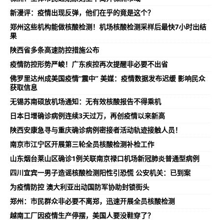
新漫评：疫情出现反弹，他们在乎的竟是这个？
郑州这些机构能做核酸检测！机场核酸检测采样后最快7小时出结
果
陕西省多条高速防控措施公布
疫情防控形势严峻！广东疾控再次提醒非必要不出省
佛罗里达州成美国疫情“震中” 美媒：疫情数据发布迟缓 影响民众
获取信息
无锡苏南硕放机场通知：无有效核酸报告不得乘机
日本日增确诊病例连续3天过万，再创疫情以来新高
陕西安康急寻与重庆确诊病例密接者活动轨迹接触人员！
南京市江宁区开展第三轮全员核酸检测补检工作
山东烟台莱山区确诊1例关联南京禄口机场新冠肺炎普通型病例
四川宜宾一男子造谣核酸检测阳性引恐慌 公安机关：已到案
为疫情防控 澳大利亚出动国防军协助封锁街头
郑州：市民群众非必要不离郑，迅速开展全员核酸检测
越南工厂因疫情生产停摆，美国人要没鞋穿了？