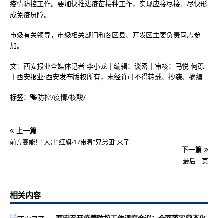
疫情防控工作。要加快推进疫苗接种工作，实现应接尽接，尽快形
成免疫屏障。
市级有关领导，市级相关部门和各区县、开发区主要负责同志参
加。
文：西安报业全媒体记者 李小龙丨编辑：谈密丨审核：马悦 何砾
丨西安报业·西安发布版权所有，未经许可不得转载、抄袭、摘编
标签：
防控
/
疫情
/
核酸
/
上一篇
前方高能！“大哥”红旗-17带着“兄弟团”来了
下一篇
最后一页
相关内容
西安召开疫情防控工作调度会议：全面落实常态化