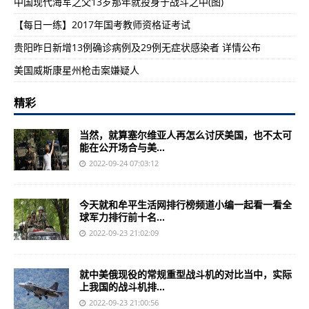
中国现代海军之父13岁那年就投身于战斗之中(图)
【每日一练】2017年国考教师资格证考试
贵阳昨日新增13例确诊病例及29例无症状感染者 详情公布
美国威斯康星州枪击案嫌疑人
精彩
当然，就算塞尔维亚人再怎么讨厌美国，也不太可
能在公开场合与美...
2022-09-24 07:03:12
今天就和牟平生活网排行榜频道小编一起看一看全
球军力排行前十名...
2022-09-23 21:02:09
就中美俄现役的常规重型战斗机的对比当中，实际
上我国的战斗机排...
2022-09-23 21:00:56