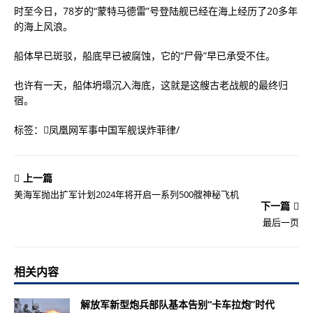
时至今日，78岁的“蒙特马德雷”号登陆舰已经在海上经历了20多年
的海上风浪。
船体早已斑驳，船底早已被腐蚀，它的“尸骨”早已承受不住。
也许有一天，船体坍塌沉入海底，这就是这艘古老战舰的最终归
宿。
标签：
凤凰网军事中国军舰误炸菲律
/
上一篇
美海军抛出扩军计划2024年将开启一系列500艘神秘飞机
下一篇
最后一页
相关内容
解放军新型炮兵部队基本告别“卡车拉炮”时代