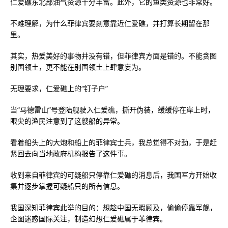
仁爱礁东北部油气资源十分丰富。此外，它的鱼类资源也非常好。
不难理解，为什么菲律宾要刻意靠近仁爱礁，并打算长期留在那
里。
其实，热爱美好的事物并没有错，但菲律宾方面是错的。不能贪图
别国领土，更不能在别国领土上肆意妄为。
无理要求，仁爱礁上的“钉子户”
当“马德雷山”号登陆舰驶入仁爱礁，撕开伪装，缓缓停在岸上时，
眼尖的渔民注意到了这艘船的异常。
看着船头上的大炮和船上的菲律宾士兵，我总觉得不对劲，于是赶
紧回去向当地政府机构报告了这件事。
收到来自菲律宾的可疑船只停靠仁爱礁的消息后，我国军方开始收
集并逐步掌握可疑船只的所有信息。
我国深知菲律宾此举的目的：想趁中国无暇顾及，偷偷停靠军舰，
企图迷惑国际关注，制造幻想仁爱礁属于菲律宾。