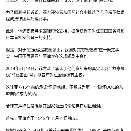
为了顺利提起诉讼，菲方还特意从国际社会中挑选了几位精英律师
组成法律团队处理此事。
此外，他还积极寻求国际舆论支持，据传获得了时任美国国务卿和
日本首相安倍晋三的支持。
但是，对于“仁爱礁是我国领土，我国对其有管辖权”这一既定事
实，中国不再愿意与菲律宾在这场闹剧中合作。
2014年3月14日，菲方甚至承认了他们多年来的真实计划：故意搁
浅“马德雷山”号，以宣布对仁爱礁拥有主权。
这让菲方15年前的承诺“只是修船，不想成为第一个破坏DOC的东
盟国家”成为笑话。
菲律宾声称仁爱礁是其国家领土的谬论存在明显漏洞。
首先，菲律宾于 1946 年 7 月 4 日独立。
根据1946年7月4日的《美菲一般关系条约》、1898年美国与西班