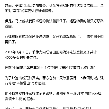
然而，菲律宾因此更加鲁莽，甚至将修船的材料送到登陆舰上，企
图对“幸存”的军舰进行维修保养。
但是，马上就被我国巡逻的执法船拦住了。运送物资的船只好原路
返回。
菲律宾眼看这场闹剧还没结束，又开始演戏指挥了，可惜中国不想
再陪了。
2014年3月30日，菲律宾向联合国国际海洋法法庭提交了共计
4000多页的相关文件。
还就“中国侵犯菲律宾领土主权”问题提出所谓“南海主权仲裁”。
为了让这出戏更加真实，菲方在前一天故意强行进入我国海域，强
行修理“马德雷山”号登陆舰。
他还特意安排多家媒体记者跟拍，试图制造一系列“中国侵犯菲律
宾领土主权”的假象。
其实这一次，菲律宾已经筹划了很久，做了很多“硬”的努力。