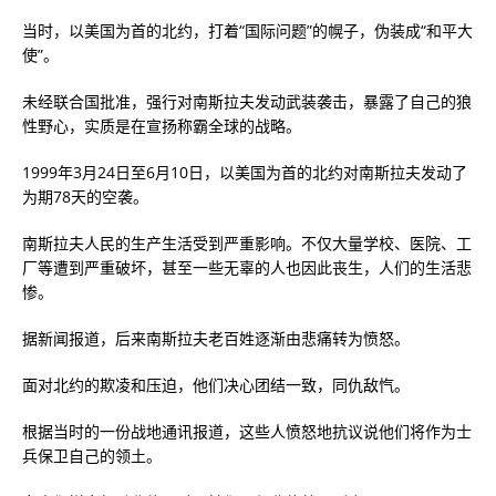
当时，以美国为首的北约，打着“国际问题”的幌子，伪装成“和平大
使”。
未经联合国批准，强行对南斯拉夫发动武装袭击，暴露了自己的狼
性野心，实质是在宣扬称霸全球的战略。
1999年3月24日至6月10日，以美国为首的北约对南斯拉夫发动了
为期78天的空袭。
南斯拉夫人民的生产生活受到严重影响。不仅大量学校、医院、工
厂等遭到严重破坏，甚至一些无辜的人也因此丧生，人们的生活悲
惨。
据新闻报道，后来南斯拉夫老百姓逐渐由悲痛转为愤怒。
面对北约的欺凌和压迫，他们决心团结一致，同仇敌忾。
根据当时的一份战地通讯报道，这些人愤怒地抗议说他们将作为士
兵保卫自己的领土。