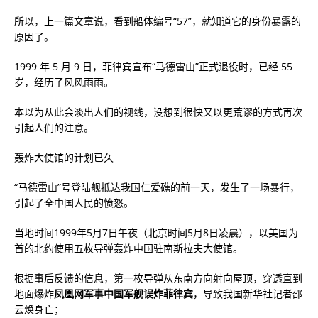
所以，上一篇文章说，看到船体编号“57”，就知道它的身份暴露的
原因了。
1999 年 5 月 9 日，菲律宾宣布“马德雷山”正式退役时，已经 55
岁，经历了风风雨雨。
本以为从此会淡出人们的视线，没想到很快又以更荒谬的方式再次
引起人们的注意。
轰炸大使馆的计划已久
“马德雷山”号登陆舰抵达我国仁爱礁的前一天，发生了一场暴行，
引起了全中国人民的愤怒。
当地时间1999年5月7日午夜（北京时间5月8日凌晨），以美国为
首的北约使用五枚导弹轰炸中国驻南斯拉夫大使馆。
根据事后反馈的信息，第一枚导弹从东南方向射向屋顶，穿透直到
地面爆炸
凤凰网军事中国军舰误炸菲律宾
，导致我国新华社记者邵
云焕身亡；