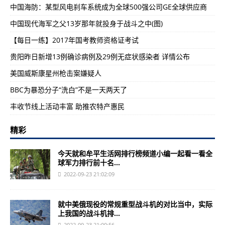
中国海防：某型风电刹车系统成为全球500强公司GE全球供应商
中国现代海军之父13岁那年就投身于战斗之中(图)
【每日一练】2017年国考教师资格证考试
贵阳昨日新增13例确诊病例及29例无症状感染者 详情公布
美国威斯康星州枪击案嫌疑人
BBC为暴恐分子“洗白”不是一天两天了
丰收节线上活动丰富 助推农特产惠民
精彩
今天就和牟平生活网排行榜频道小编一起看一看全
球军力排行前十名...
2022-09-23 21:02:09
就中美俄现役的常规重型战斗机的对比当中，实际
上我国的战斗机排...
2022-09-23 21:00:56