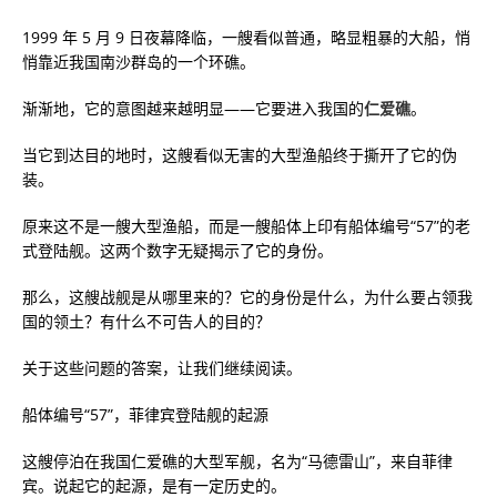
1999 年 5 月 9 日夜幕降临，一艘看似普通，略显粗暴的大船，悄
悄靠近我国南沙群岛的一个环礁。
渐渐地，它的意图越来越明显——它要进入我国的
仁爱礁
。
当它到达目的地时，这艘看似无害的大型渔船终于撕开了它的伪
装。
原来这不是一艘大型渔船，而是一艘船体上印有船体编号“57”的老
式登陆舰。这两个数字无疑揭示了它的身份。
那么，这艘战舰是从哪里来的？它的身份是什么，为什么要占领我
国的领土？有什么不可告人的目的？
关于这些问题的答案，让我们继续阅读。
船体编号“57”，菲律宾登陆舰的起源
这艘停泊在我国仁爱礁的大型军舰，名为“马德雷山”，来自菲律
宾。说起它的起源，是有一定历史的。