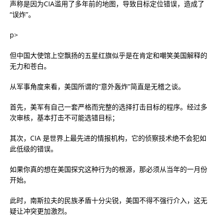
声称是因为CIA滥用了多年前的地图，导致目标定位错误，造成了
“误炸”。
p>
但中国大使馆上空飘扬的五星红旗似乎是在肯定和嘲笑美国解释的
无力和苍白。
从军事角度来看，美国所谓的“意外轰炸”简直是无稽之谈。
首先，美军有自己一套严格而完整的选择打击目标的程序。经过多
次审核，基本打击不可能选错目标；
其次，CIA 是世界上最先进的情报机构，它的侦察技术绝不会犯如
此低级的错误。
如果你真的想在美国探究这种行为的根源，那必须从当年的一月份
开始。
此时，南斯拉夫的民族矛盾十分尖锐，美国不得不强行介入，这无
疑让冲突更加激烈。