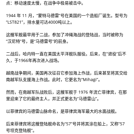
点：移动速度太慢，在战争中极易被击中。
1944 年 11 月，“蒙特马德雷”号在美国的一个造船厂诞生。型号为
“LST821”，排水量可达4000吨以上。
这艘军舰最早用于二战，参加了冲绳海战的登陆战，当时被称为
“汉尼特”号，是“马德雷号”的前身。
二战后，哈内特一直在美国太平洋舰队服役。后来，在“退役”后不
久，于1966年再次进入战场。
越南战争期间，美国再次征召它参加海上作战，后来甚至将其交给
南越军队支援海上作战。此时，它更名为“Mihagi”。
然而，在南越军队战败后，这艘军舰于 1976 年流亡菲律宾，在那
里迎来了它的最终主人，并正式更名为“马德雷山”。
以菲律宾的马德雷山脉命名，是菲律宾海军最大的水面战舰。
后来菲律宾将这艘登陆舰命名为“57”号并将其涂在船上，又称“57
号坦克登陆舰”。