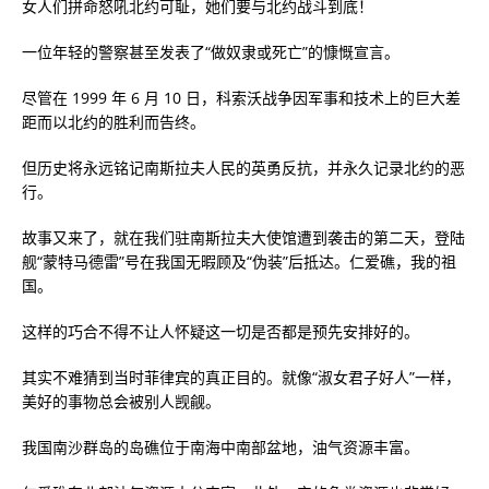
女人们拼命怒吼北约可耻，她们要与北约战斗到底！
一位年轻的警察甚至发表了“做奴隶或死亡”的慷慨宣言。
尽管在 1999 年 6 月 10 日，科索沃战争因军事和技术上的巨大差
距而以北约的胜利而告终。
但历史将永远铭记南斯拉夫人民的英勇反抗，并永久记录北约的恶
行。
故事又来了，就在我们驻南斯拉夫大使馆遭到袭击的第二天，登陆
舰“蒙特马德雷”号在我国无暇顾及“伪装”后抵达。仁爱礁，我的祖
国。
这样的巧合不得不让人怀疑这一切是否都是预先安排好的。
其实不难猜到当时菲律宾的真正目的。就像“淑女君子好人”一样，
美好的事物总会被别人觊觎。
我国南沙群岛的岛礁位于南海中南部盆地，油气资源丰富。