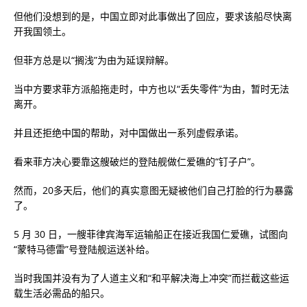
但他们没想到的是，中国立即对此事做出了回应，要求该船尽快离
开我国领土。
但菲方总是以“搁浅”为由为延误辩解。
当中方要求菲方派船拖走时，中方也以“丢失零件”为由，暂时无法
离开。
并且还拒绝中国的帮助，对中国做出一系列虚假承诺。
看来菲方决心要靠这艘破烂的登陆舰做仁爱礁的“钉子户”。
然而，20多天后，他们的真实意图无疑被他们自己打脸的行为暴露
了。
5 月 30 日，一艘菲律宾海军运输船正在接近我国仁爱礁，试图向
“蒙特马德雷”号登陆舰运送补给。
当时我国并没有为了人道主义和“和平解决海上冲突”而拦截这些运
载生活必需品的船只。