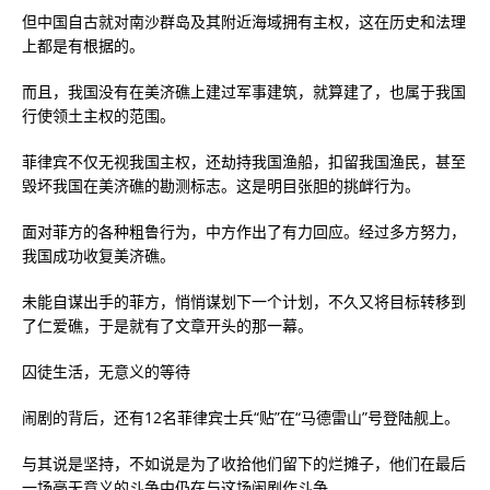
但中国自古就对南沙群岛及其附近海域拥有主权，这在历史和法理
上都是有根据的。
而且，我国没有在美济礁上建过军事建筑，就算建了，也属于我国
行使领土主权的范围。
菲律宾不仅无视我国主权，还劫持我国渔船，扣留我国渔民，甚至
毁坏我国在美济礁的勘测标志。这是明目张胆的挑衅行为。
面对菲方的各种粗鲁行为，中方作出了有力回应。经过多方努力，
我国成功收复美济礁。
未能自谋出手的菲方，悄悄谋划下一个计划，不久又将目标转移到
了仁爱礁，于是就有了文章开头的那一幕。
囚徒生活，无意义的等待
闹剧的背后，还有12名菲律宾士兵“贴”在“马德雷山”号登陆舰上。
与其说是坚持，不如说是为了收拾他们留下的烂摊子，他们在最后
一场毫无意义的斗争中仍在与这场闹剧作斗争。