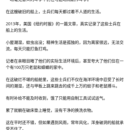
在这艘破旧的船上，士兵们每天都过着不人道的生活。
2013年，美国《纽约时报》的一篇文章，真实记录了这些士兵在
船上的生活。
小屋潮湿，蚊虫出没；精神生活是孤独的，因为离家很远，无法交
流，每天只能打鱼打鸡。
记者在亲眼目睹了他们的实际生活环境后，甚至夸大了他们住在一
个有100万只老鼠和蟑螂的家中。
在这破烂不堪的船舱里，这些士兵们不仅在海洋环境中忍受了长时
间的潮湿，还与甲板上跳来跳去的成千上万的蚊子和老鼠搏斗。
有时补给不能及时收到，饿了只能用自制工具试试运气。
累了就躺在破床垫上睡觉，没有干净的换洗衣物。
这在平时还不错，但如果遇到风雨，常年风化，浑身破洞的船就承
受不住了。