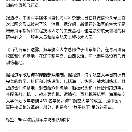
训航空母舰飞行员。
报道称，中国军事媒体《当代海军》杂志近日在其微信公众号上首
次以图文形式披露了这一消息。据介绍，新组建的海军航空大学是
培养海军指挥和工程技术人才的主要基地，也是航空航天领域的科
研中心之一。服务人员和航空航天工程技术人员。
《当代海军》透露，海军航空大学总部位于山东烟台，在青岛设有
校区和训练基地，在辽宁葫芦岛、山西长治、河北秦皇岛设有飞行
训练基地。
据报道
军改后海军岸防部队编制
，据报道，海军航空大学目前拥有
完善的教学、科研和训练设施，包括海上训练场、战术训练场、野
战综合训练基地、射击轰炸训练场、舢板码头和飞行备用跑道等，
并配备战斗机。、战斗轰炸机、运输机、直升机等机型。海军航空
大学计划今年培训 450 名学员。海军航空大学的成立，是中国军
事院校调整改革的一部分，也是今年“脖子以下”军改的重点。
标签：
军改后海军岸防部队编制
/