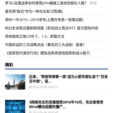
罗马2全面战争如何使用pfm编辑工具修改部队人数？（一）
美军把“联合”作为一种文化和习惯(图)
郑州一中2015—2016学年(上期月考高一地理试题)
科幻史诗高达最新剧场版《机动战士高达NT》首次登陆内地
简体版修正免CD补丁、1.0、卸载方法
中国命运的三次战略决战（著名的三大战役）是谁？
《指挥现代海空行动》模拟战争类游戏指挥和战斗能力
精彩
后来，“常规导弹第一旅”成为火箭军部队首个“百发
百中旅”，首...
2022-05-08 18:02:31
3网络攻击的发展趋势2016年10月，攻击者使用
Mirai蠕虫组建的僵尸...
2022-05-08 18:01:45