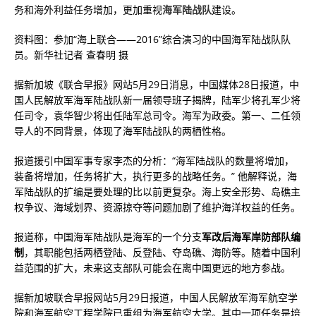
务和海外利益任务增加，更加重视
海军陆战队
建设。
资料图：参加“海上联合——2016”综合演习的中国海军陆战队队
员。新华社记者 查春明 摄
据新加坡《联合早报》网站5月29日消息，中国媒体28日报道，中
国人民解放军海军陆战队新一届领导班子揭牌，陆军少将孔军少将
任司令，袁华智少将出任陆军总司令。海军为政委。第一、二任领
导人的不同背景，体现了海军陆战队的两栖性格。
报道援引中国军事专家李杰的分析：“海军陆战队的数量将增加，
装备将增加，任务将扩大，执行更多的战略任务。” 他解释说，海
军陆战队的扩编是要处理的比以前更复杂。海上安全形势、岛礁主
权争议、海域划界、资源掠夺等问题加剧了维护海洋权益的任务。
报道称，中国海军陆战队是海军的一个分支
军改后海军岸防部队编
制
，其职能包括两栖登陆、反登陆、夺岛礁、海防等。随着中国利
益范围的扩大，未来这支部队可能会在离中国更远的地方参战。
据新加坡联合早报网站5月29日报道，中国人民解放军海军航空学
院和海军航空工程学院已重组为海军航空大学。其中一项任务是培