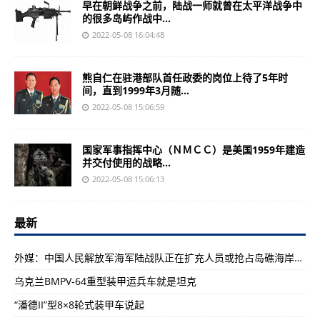
早在朝鲜战争之前，陆战一师就曾在太平洋战争中
的很多岛屿作战中...
2022-05-08 16:04:48
熊自仁在驻港部队首任政委的岗位上待了5年时
间，直到1999年3月随...
2022-05-08 15:06:59
国家军事指挥中心（ＮＭＣＣ）是美国1959年建造
并交付使用的战略...
2022-05-08 15:06:13
最新
外媒：中国人民解放军海军陆战队正在扩充人员或抢占岛礁海岸防御(图)
乌克兰BMPV-64重型装甲运兵车就是坦克
“潘德II”型8×8轮式装甲车说起