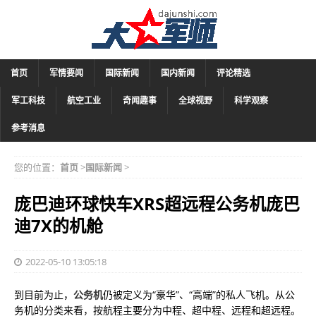
首页
军情要闻
国际新闻
国内新闻
评论精选
军工科技
航空工业
奇闻趣事
全球视野
科学观察
参考消息
您的位置：
首页
>
国际新闻
>
庞巴迪环球快车XRS超远程公务机庞巴
迪7X的机舱
2022-05-10 13:05:18
到目前为止，
公务机
仍被定义为“豪华”、“高端”的私人飞机。从公
务机的分类来看，按航程主要分为中程、超中程、远程和超远程。