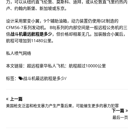
力，可以从纽约直飞伦敦、莫斯科、迪拜，或从伦敦直飞里约热内
卢、约翰内斯堡、新加坡或东京。
设计采用聚变小翼，9个辅助油箱，动力装置仍使用GE制造的
CFM56-7系列发动机。 BBJ系列的内部空间是一般远程公务机的三
倍
战斗机最远航程是多少
，但价格却相差无几。加装融合小翼后，
航程可增加到11480公里。
私人喷气网络
本文链接：超远程豪华私人飞机：航程超过10000公里
标签：
战斗机最远航程是多少
/
上一篇
美国枪支泛滥和枪支暴力产生严重后果，可能催生更多的暴力犯罪
下一篇
最后一页