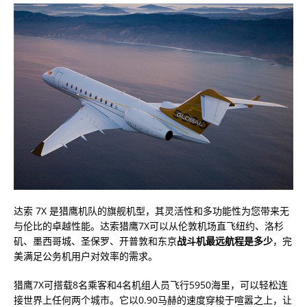
达索 7X 是猎鹰机队的旗舰机型，其灵活性和多功能性为您带来无
与伦比的卓越性能。达索猎鹰7X可以从伦敦机场直飞纽约、洛杉
矶、墨西哥城、圣保罗、开普敦和东京
战斗机最远航程是多少
，完
美满足公务机用户对效率的需求。
猎鹰7X可搭载8名乘客和4名机组人员飞行5950海里，可以轻松连
接世界上任何两个城市。它以0.90马赫的速度穿梭于喧嚣之上，让