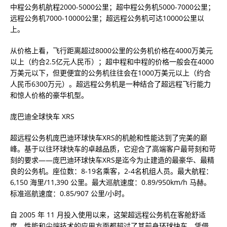
中程公务机航程2000-5000公里；超中程公务机5000-7000公里；
远程公务机7000-10000公里；超远程公务机可达10000公里以
上。
从价格上看，飞行距离超过8000公里的公务机价格在4000万美元
以上（约合2.5亿元人民币）；超中程和中程的价格一般会在4000
万美元以下，但更便宜的公务机往往会在1000万美元以上（约合
人民币6300万元）。超远程公务机是一种结合了超远程飞行能力
和惊人价格的豪华机型。
庞巴迪全球快车 XRS
超远程公务机庞巴迪环球快车XRS的机舱和性能达到了完美的巅
峰。基于以往环球快车的卓越品质，它迎合了高端客户最苛刻和苛
刻的要求——庞巴迪环球快车XRS是迄今为止建造的最豪华、最精
良的公务机。座位数：8-19名乘客，2-4名机组人员。最大航程：
6,150 海里/11,390 公里。最大巡航速度：0.89/950km/h 马赫。
标准巡航速度：0.85/907 公里/小时。
自 2005 年 11 月投入使用以来，这架超远程公务机在客舱舒适
度、性能和尖端技术的应用方面都超过了其前身环球快车。凭借