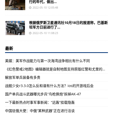
行的年代，做出...
2022-05-10 12:05:48
根据俄罗斯卫星通讯社10月18日的报道称，巴基斯
坦军方日前进行了...
2022-05-10 11:08:23
最新
美媒：美军作战能力与第一次海湾战争相比有什么不同
《红色警戒2地图》编辑器就是自制地图支持原版红警和尤里的复仇
解放军单兵装备有多贵
战舰少女r3.3.0怎么反和谐有什么方法？ios的开游戏后会
国产单兵战斗武器曝光步兵“鸟枪换炮”拆掉AK-47
一下最新热点时事军事新闻：“远轰”挂载隐轰
中国驻俄大使：中俄“某种武器”正在进行洽谈