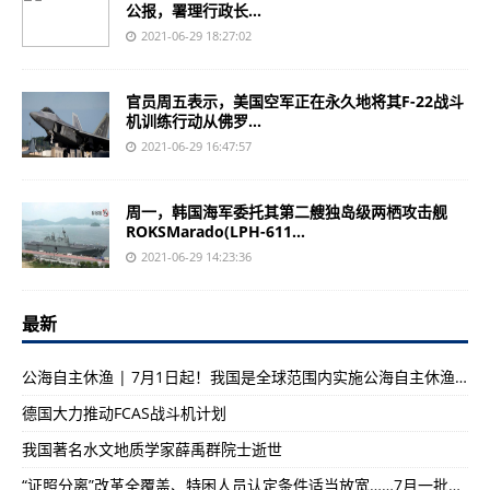
公报，署理行政长...
2021-06-29 18:27:02
官员周五表示，美国空军正在永久地将其F-22战斗
机训练行动从佛罗...
2021-06-29 16:47:57
周一，韩国海军委托其第二艘独岛级两栖攻击舰
ROKSMarado(LPH-611...
2021-06-29 14:23:36
最新
公海自主休渔 | 7月1日起！我国是全球范围内实施公海自主休渔措施的首个国家
德国大力推动FCAS战斗机计划
我国著名水文地质学家薛禹群院士逝世
“证照分离”改革全覆盖、特困人员认定条件适当放宽……7月一批新规将施行