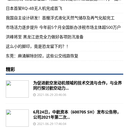
日本首架RQ-4B无人机完成首飞
我国自主设计研发！首艘浮式液化天然气储存及再气化船完工
市场活力逐步提升 今年前5个月全国新办涉税市场主体超500万户
洪峰将至 黑龙江逊克全力做好各项防汛准备
这么小的脚印，竟是恐龙留下的？！
东莞：麻涌解除封控，这些公交线路恢复
精彩
为促进航空发动机领域的技术交流与合作，与业界
同行探讨航空动力...
2021-06-29 20:46:06
6月24日，中航资本（600705 SH）发布公告称，
公司2021年第二次...
2021-06-29 17:46:04