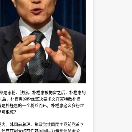
丝都是忠粉、铁粉。朴槿惠被拘留之后，朴槿惠的
之后，朴槿惠的粉丝坚决要求文在寅特赦朴槿
就是朴槿惠的一个粉丝而已，朴槿惠这么多粉丝
是哪根葱？
党内。韩国前总理、执政党共同民主党前党首李
。还有在野党的前任韩国国民力量党议员金荣