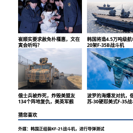
崔顺实要求赦免朴槿惠，文在
韩国将造4.5万吨级
寅会听吗？
20架F-35B战斗机
俄士兵被炸死，炸毁美盟友
波罗的海爆发对抗，
134个阵地复仇，美英军舰
苏-30硬怼美式F-35
猜您喜欢
外媒：韩国正组装KF-21战斗机，进行导弹测试