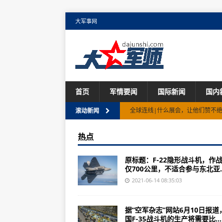
大军事网
首页
军情要闻
国际新闻
国内
全球连线|什么展会，让他们赞不
滚动新闻
官方通报：成都一食品企业停产检修
热点
走近“追象人”，看他们如何监测象
原标题：F-22隐形战斗机，作
山西代县“6·10”透水事故救援正
仅700公里，不适合参与东北亚..
从“木材生产”到“生态建设”：亚洲
2021-06-14 08:35:03
新华全媒+｜稳步增长，前5月外资加速
据“空军杂志”网站6月10日报道
国家级、省级医疗专家赶赴十堰
国F-35战斗机的生产将需要比...