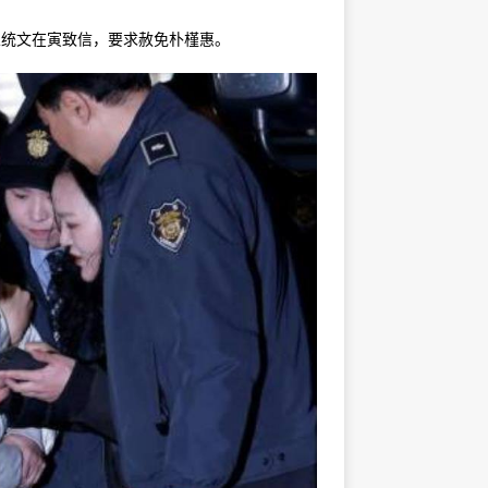
总统文在寅致信，要求赦免朴槿惠。