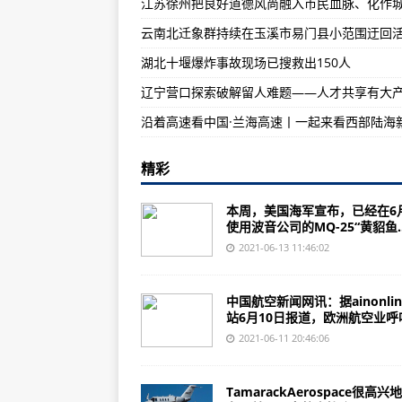
海军第37、38批护航编队在亚丁
雷电+短时强降水+10级风！山东
湖北十堰爆炸事故现场已搜救出150人
温州一境外输入病例的密接者到河
辽宁营口探索破解留人难题——人才共享有大
精彩
本周，美国海军宣布，已经在6
使用波音公司的MQ-25“黄貂鱼..
2021-06-13 11:46:02
中国航空新闻网讯：据ainonli
站6月10日报道，欧洲航空业呼吁.
2021-06-11 20:46:06
TamarackAerospace很高兴