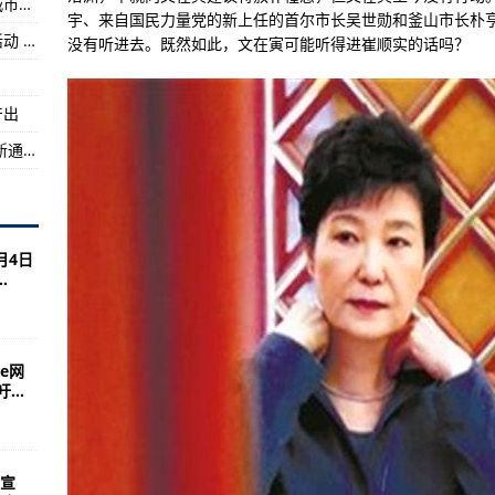
江苏徐州把良好道德风尚融入市民血脉、化作城市基因
宇、来自国民力量党的新上任的首尔市长吴世勋和釜山市长朴
湾分航
云南北迁象群持续在玉溪市易门县小范围迂回活动 人象生活空间重叠问题怎样破解？
没有听进去。既然如此，文在寅可能听得进崔顺实的话吗？
5市局部暴雨，今夜到达
北辛集，现紧急查找密切接触者
产出
沿着高速看中国·兰海高速丨一起来看西部陆海新通道重要枢纽
月4日
.
ne网
..
地宣