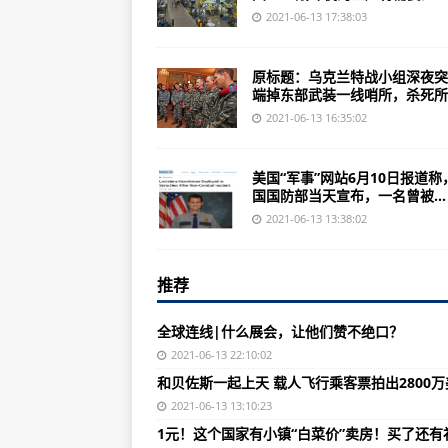
陈飞：如何理性科学看待亚洲象北
2021-06-13 17:38:03
屈原精神与端午文化的传承
原标题：乌克兰特战小组深夜突
潮起塞上满目新——宁夏建设黄河
端掉东部武装一线哨所，杀死所..
浓情端午 家国情怀延续传承
2021-06-13 16:35:02
珠海斗门通报“网传一名送货司机为
美国“军事”网站6月10日报道称
我国数字人民币试点“多地开花” 
国国防部当天宣布，一名曾被...
敲黑板！端午安全出行 这些“要点”
2021-06-13 13:38:02
传统文化魅力难挡 端午假期民俗文化
推荐
四川巴中普降大到暴雨 局地最大雨量1
江苏徐州把良好道德风尚融入市民
全球连线|什么展会，让他们赞不绝口？
从“被动减排”到“主动治污” 税收
2021-06-13 22:10:02
和贝佐斯一起上天 载人飞行乘客票拍出2800万
外媒：韩国正组装KF-21战斗机，
2021-06-13 13:10:23
俄太平洋舰队举行“史无前例”军演
1元！这个国家有小镇“白菜价”卖房！买了还有补贴