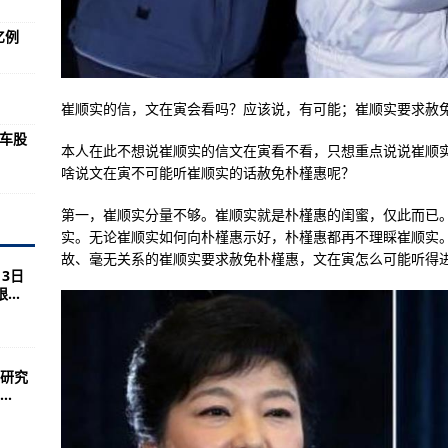
亿例
35B战斗机
500万剂，还有数百万剂面临过期
崔顺实的信，文在寅会看吗？应该说，有可能；崔顺实要求赦
部武装一线哨所，杀死所有士兵！
汽车股
道路发生山体落石
本人在此不想说崔顺实的信文在寅看不看，只想重点说说崔顺
啥说文在寅不可能听崔顺实的话赦免朴槿惠呢？
视频 教育局通报：涉事人员已被控制，幼儿园停园整顿
小范围迂回活动 人象生活空间重叠问题怎样破解？
第一，崔顺实分量不够。崔顺实就是朴槿惠的闺蜜，仅此而已
实。无论崔顺实如何向朴槿惠示好，朴槿惠都再不理睬崔顺实
号
故、毫无关系的崔顺实要求赦免朴槿惠，文在寅怎么可能听得
3日
情防控居家隔离规定的人员
..
0人
不要大量集中献血
研究
入1500飞行员
.
低于预期目标