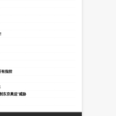
！
所有指控
止
制东京奥运”威胁