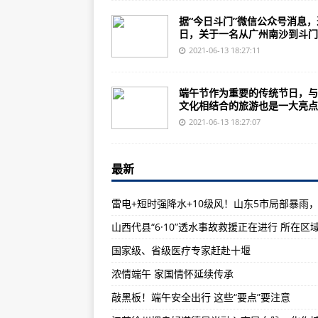
美媒：美国海军新型电子攻击系统
据“今日斗门”微信公众号消息，
在叙利亚参与“非战斗事件”后，一
日，关于一名从广州南沙到斗门..
和贝佐斯一起上天 载人飞行乘客票拍
2021-06-13 18:27:11
预告 | 从歼8到“八爷”，他为中国
端午节作为重要的传统节日，与
广州疾控中心呼吁市民遵守防控措
文化相结合的旅游也是一大亮点..
沿着高速看中国·莆炎高速丨解开庄
2021-06-13 18:27:07
辽宁营口探索破解留人难题——人
最新
全国已收获小麦面积2.18亿亩
湖北十堰市成立现场抢险救援指挥
沿着高速看中国·兰海高速丨一起
重磅！又一省放大招：除省会外，
国家级、省级医疗专家赶赴十堰
崔顺实要求赦免朴槿惠，文在寅会
浓情端午 家国情怀延续传承
阿根廷终于有钱买新战舰了，外形科
敲黑板！端午安全出行 这些“要点”要注意
F-22隐形战斗机，作战半径仅70