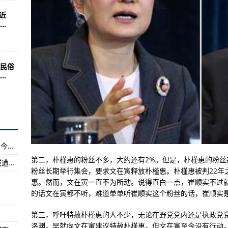
开始陆基测试
近
美军士兵死亡
.
出2800万美元
飞机蹚出一条路！
民俗
施
.
寨背后的文化密码
才共享有大产出
部
雷电+短时强降水+10级风！山东5市局部暴雨，今夜到达
来看西部陆海新通道重要枢纽
第二，朴槿惠的粉丝不多，大约还有2%。但是，朴槿惠的粉
山西代县“6·10”透水事故救援正在进行 所在区域遭遇强降雨
粉丝长期举行集会，要求文在寅释放朴槿惠。朴槿惠被判22年
全面取消落户限制！
惠。然而，文在寅一直不为所动。说得直白一点，崔顺实不过
听吗？
的话文在寅都不听，难道单单听崔顺实这个粉丝的话，崔顺实
幻却战五渣，性价比远不如056
第三，呼吁特赦朴槿惠的人不少，无论在野党党内还是执政党
洛渊，早就向文在寅建议特赦朴槿惠，但文在寅至今没有行动
0公里，不适合参与东北亚空战