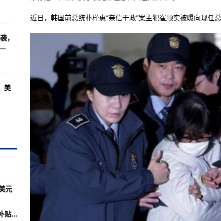
迁的中国样本？
近日，韩国前总统朴槿惠“亲信干政”案主犯崔顺实被曝向现任
袭，
流域生态保护和高质量发展先行区观察
.
密切接触者”：至6月13日，该司机核酸均为阴性
，美
央行解读数字人民币钱包如何分类、怎样使用
要注意
游“火出圈”
58.4mm
血脉、化作城市基因
红利助力企业绿色转型
美元
进行导弹测试
...