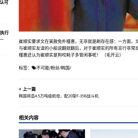
已认可
执行
.
崔顺实要求文在寅赦免朴槿惠，无非就是刷存在感：一方面，
与崔顺实友谊的小船说翻就翻后，对于崔顺实的所有言行非常
槿惠还认为崔顺实是狗咬耗子多管闲事呢！ （毛开云）
标签：
不可能
/
粉丝
/
韩国
/
上一篇
韩国将造4.5万吨级航母，配20架F-35B战斗机
相关内容