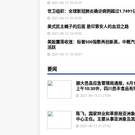
新冠疫情致美国F-35隐形战机减产
2021-06-13 10:10:25
世卫组织：全球新冠肺炎确诊病例超过1.7491
韩国将造4.5万吨级航母，配20架F-
2021-06-13 10:10:02
难怪美国不出口疫苗！已销毁至少7
美式民主幌子的后面 是印第安人的血泪之路
乌克兰特战小组深夜突袭，端掉东
2021-06-12 19:10:02
美股震荡收涨：标普500指数再创新高，中概
四川阆中暴雨致城区多处积水 个别
活跃
网曝河北一幼儿园幼儿被老师脚踢
2021-06-12 10:10:01
云南北迁象群持续在玉溪市易门县
要闻
北京市气象台发布雷电黄色预警信
据大邑县应急管理局通报，6月1
广州荔湾警方依法惩处3名违反疫
上午10:30许，四川邑丰食品有限.
湖北十堰爆炸事故现场已搜救出15
2021-06-13 21:27:09
十堰市中心血站：库存充足，市民
陈飞，国家林业和草原局亚洲象
美媒：空军战备状态下降，每年要引
中心主任。主要从事亚洲象及其..
美媒：海军最重要反潜机战备能力
2021-06-13 21:27:02