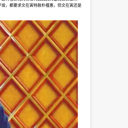
亨埈，都要求文在寅特赦朴槿惠，但文在寅还是