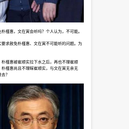
免朴槿惠，文在寅会听吗？个人认为，不可能。
实要求赦免朴槿惠、文在寅不可能听的问题。为
。朴槿惠被崔顺实拉下水之后，再也不理崔顺
。朴槿惠尚且不理睬崔顺实，与文在寅无亲无
进去？