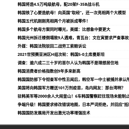
韩国将造4.5万吨级航母，配20架F-35B战斗机
韩国铁了心要造航母！向英国“取经”，还一次亮相两个大模型
韩国五代机刚刚亮相两个月被拆成零件！
韩国多个航母方案同时曝光，美媒：比想象中要更大
韩国光州拆迁楼倒塌致9人遇难，青瓦台：文在寅要求严查事故
外媒：韩国法院驳回二战劳工索赔诉讼
2021世预赛亚洲区H组次轮：韩国5-0土库曼斯坦
调查：逾六成二三十岁的首尔人认为韩国不是理想居住地
韩国消费者价格指数创9年多来新高
韩国国防部下令彻查军中性丑闻后，韩空军一中士被捕并承认
美国将向韩国军方赠送101万剂疫苗，岛内网友：那台湾咧？
驻韩美军等2000余人大闹釜山！6车韩国警察赶往现场未能制
争端升级！韩国要求修改错误地图，日本严词拒绝，并回应“抵
韩国国防发展局开发出激光功率增强技术