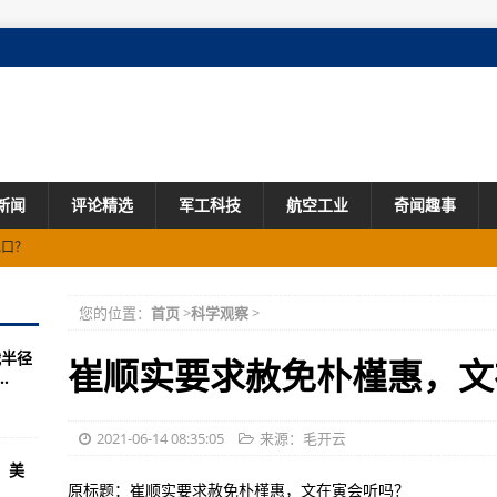
新闻
评论精选
军工科技
航空工业
奇闻趣事
绝口？
期间6人掉入废水池 经抢救无效死亡
您的位置：
首页
>
科学观察
>
群
战半径
在进行 所在区域遭遇强降雨
崔顺实要求赦免朴槿惠，文
.
象研究中心背后机构的“转身”史
流入我国的原因是......
2021-06-14 08:35:05
来源：毛开云
，美
原标题：崔顺实要求赦免朴槿惠，文在寅会听吗？