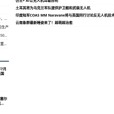
仿生+ AI让无人机耳聪目明
空中出租车业务
土耳其将为乌克兰军队提供护卫舰和武装无人机
印度陆军COAS MM Naravane将与英国同行讨论反无人机技
模
珠海举行隧道透水事故发布会：将不惜一切代价，全力开展救援工作
云南象群最新睡姿来了！超萌超治愈
动起飞和着陆能力”试验
的生产
提供下一代导弹告警系统
四川广元普降暴雨 东河旺苍段提前转移群众近2500人
四川汶川发生4.8级地震 当地已转移36人劝返安置游客695人
年7月
英国
塞尔
..