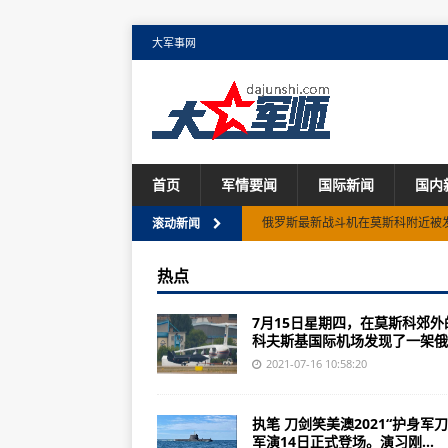
大军事网
首页
军情要闻
国际新闻
国内
俄罗斯最新战斗机在莫斯科附近被
滚动新闻
美国空军向印太地区派遣了一组B-
热点
美国陆军接收新侦察机
7月15日星期四，在莫斯科郊外
俄罗斯称战斗机在白令海上拦截美
科夫斯基国际机场发现了一架俄..
美国空军寻求新的多用途无人机系
2021-07-16 10:58:20
土库曼斯坦可能成为塞尔维亚新型
执笔 刀剑笑美澳2021“护身军刀
尽管电气系统出现问题 俄罗斯Il-1
军演14日正式登场。演习刚...