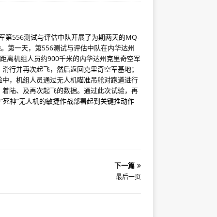
空军第556测试与评估中队开展了为期两天的MQ-
）试验。第一天，第556测试与评估中队在内华达州
距离机组人员约900千米的内华达州克里奇空军
、滑行并再次起飞，然后返回克里奇空军基地；
验中，机组人员通过无人机瞄准吊舱对跑道进行
式、着陆、及再次起飞的数据。通过此次试验，再
-9“死神”无人机的敏捷作战部署起到关键推动作
下一篇
最后一页