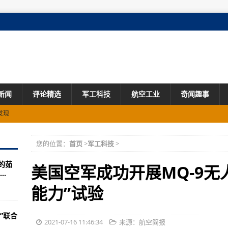
新闻
评论精选
军工科技
航空工业
奇闻趣事
发现
52轰炸机
您的位置：
首页
>
军工科技
>
的茹
国具有核能力的轰炸机
美国空军成功开展MQ-9无
.
统
能力”试验
战车的第一个出口客户
”联合
12V仍将开始试飞
2021-07-16 11:46:34
来源：航空简报