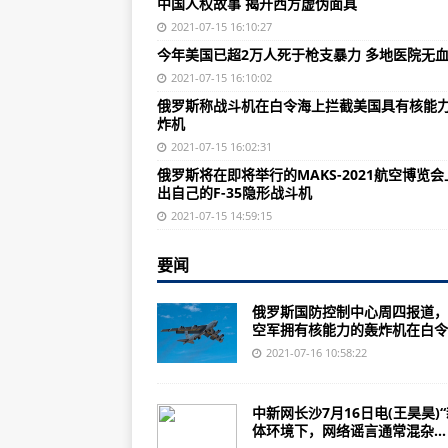
中国人权故事 揭开西方虚伪面具
上半年，内需贡献率达到80.9%
2021-07-15 16:10:27
么看）
今年美国已超2万人死于枪支暴力 多地医院无
社会各界议网络诚信建设：要“止谣”
2021-07-15 16:10:02
俄罗斯称战斗机在白令海上拦截美国具有核能
61人变造核酸检测报告，拘！
炸机
我国经济持续稳定恢复 上半年国内生
2021-07-15 16:02:31
俄罗斯将在即将举行的MAKS-2021航空博览会
俄军“放大招”，F-35战机迎“劲敌
出自己的F-35隐形战斗机
8000吨驱逐舰上，设置408个导弹
2021-07-15 14:59:15
爱了！法国阅兵不忘浪漫，战机画
要闻
海地总统遇刺身亡前，马杜罗遭到
俄罗斯国防控制中心周四报道，
中国驻南非大使慰问骚乱中受损失
空军拥有核能力的轰炸机在白令..
跳水皇后重回泳池！郭晶晶将任东
2021-07-16 10:58:22
中国气象局：试点探索构建大风灾
中新网长沙7月16日电(王昊昊)
澳门修法禁止倒挂、倒插或随意丢
体环境下，网络谣言通常混杂...