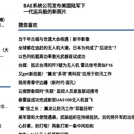
影像
BAE系统公司发布美国陆军下
粮食安全有保障
一代运兵船的新照片
楠）
绝缘服 高空检修隐患线路
猜您喜欢
..
空之家”——中国空间站建设记⑥）
当千年古城与世遗大会相遇｜新华影像
全球都在追赶的无人机大潮，日本为何成了“后进生”？
（大
种粮农民利益 确保农民卖上放心粮、明白粮
.
以色列机载高功率激光武器首试成功
在珠海实现交付
台媒：抵近台湾的歼7疑为无人机 雷达信号类似F16
疗救护机内部全披露
又get新技能！“翼龙”多项“黑科技”应用于防汛工作
我用青春守边疆（新时代·面孔）
云南野象短时“失联” 监控人员紧急联动搜寻
融号”近距离“看”降落伞与背罩
泰雷兹成功完成新型UAS100无人机首飞
盾”名不虚传
上半年，内需贡献率达到80.9%，内生动力逐步增强 国民经济稳中加固稳中向好（经济新方位·年中数据怎么看）
“翼”技之长 ：翼龙让防汛工作“耳聪目明”
不惜一切代价，全力开展救援工作
美军营和大使馆遇袭，武装组织在持续抵抗，目的将外军赶出
路部门加强巡查保线路安全
心好累，别打啦！两象打架一象中间劝和
障
需求