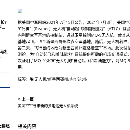
层堡垒轰炸机的修复工作
长7
据美国空军网站2021年7月15日公告，2021年7月8日，美国
地安全
..
9“死神”（Reaper）无人机“自动起飞和着陆能力”（ATLC
成渔业补贴谈判
内利斯空军基地的控制站，通过卫星控制MQ-9无人机，使其从
基地起飞，飞至新墨西哥州坎农空军基地，随后，无人机着陆
第二天，飞行目的地改为新墨西哥州霍洛曼空军基地。此次试
马杜
！
测绘，为“自动起飞和着陆能力” 系统提供所需的机场交通模
.
次证明了MQ-9“死神”无人机的“自动起飞和着陆能力”，对MQ
心了！
用。
100台发动机
标签：
无人机
/
新墨西哥州
/
内华达州
/
印媒又幻想
干啥？
上一篇
是东风-41
美国空军寻求新的多用途无人机系统
私进口名表 涉案金额上亿
上讲述
相关内容