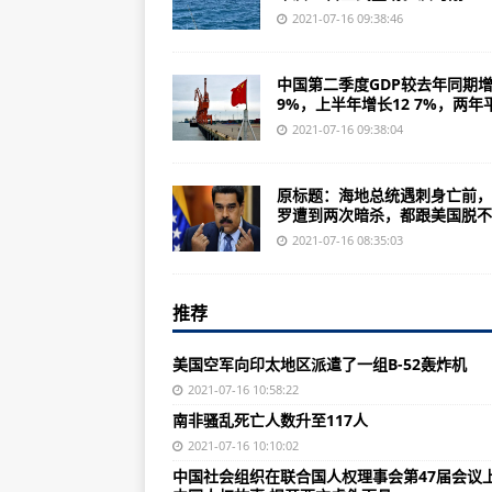
法国准备向乌克兰提供阵风战斗机
2021-07-16 09:38:46
美国空军完成第二架B-52H同温
中国第二季度GDP较去年同期增
半自主机器狗帮助美国空军提高基
9%，上半年增长12 7%，两年平.
世贸组织成员承诺2021年底前完
2021-07-16 09:38:04
南非骚乱死亡人数升至117人
原标题：海地总统遇刺身亡前，
美澳牵头 纠集11国军队“剑指中国”
罗遭到两次暗杀，都跟美国脱不..
这个大国突然乱了 中国人一定要小
2021-07-16 08:35:03
被美国“卡脖子”！印光辉量产，要买
推荐
俄新型军机宣传片出现印度飞行员 
在台海问题上激进动作不断 日本想
美国空军向印太地区派遣了一组B-52轰炸机
美国最怕中国什么？胡锡进：其实不
2021-07-16 10:58:22
南非骚乱死亡人数升至117人
“新疆各民族亲如一家、血脉相连”
2021-07-16 10:10:02
打击“水客”走私！海关查扣涉嫌走
中国社会组织在联合国人权理事会第47届会议