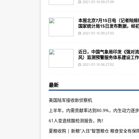
当千年古城与世遗大会相遇｜新华
2021-07-16 09:27:09
夏粮收购 | 新粮“入住”智慧粮仓 
本报北京7月15日电（记者陆娅
高温下的坚守 | 电力工人身穿厚厚
国家统计局15日发布数据，经初.
空间站 工作生活两不误（筑梦“太
2021-07-16 09:27:03
数说“新”变化，“疆”会更美好！
近日，中国气象局印发《强对流
夏粮收购 | 优服务、强监管维护
风）监测预警服务体系建设工作..
AG50第二架原型机机体结构系统
2021-07-16 06:27:02
能做手术、媲美小型医院，运9医
最新
“祝融号”的朋友圈又更新了！
国家航天局发布最新火星影像：“祝
美国陆军接收新侦察机
苏州舰武器系统集中曝光，“中华神
珠海举行隧道透水事故发布会：将
61人变造核酸检测报告，拘！
强降雨致兰渝线部分列车晚点 铁
夏粮收购 | 新粮“入住”智慧粮仓 粮食安全有保
德国政府批准“下一代战斗机”资金