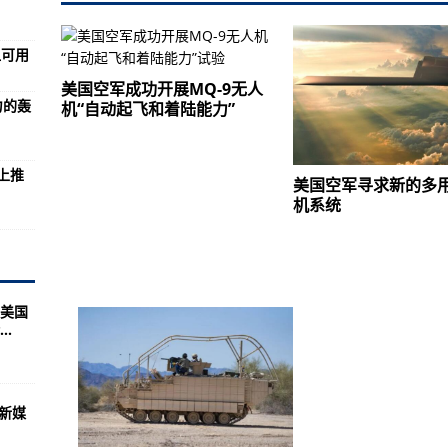
，内生动力逐步增强 国民经济稳中加固稳中向好（经济新方位·年中数据怎
血可用
更要“治谣”
美国空军成功开展MQ-9无人
力的轰
机“自动起飞和着陆能力”
产总值同比增12.7%
上推
”，俄第二款五代机将现身
美国空军寻求新的多
机系统
发射坑，俄海军22350M型非常给力
上小王子，士兵当众求婚亲吻女友
两次暗杀，都跟美国脱不了干系
美国
侨胞和中资企业人员
.
京奥运会跳水评委
害监测预警服务体系
“新媒
弃国旗等行为