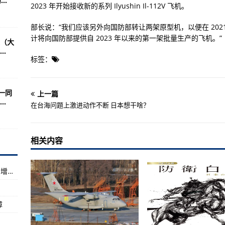
..
2023 年开始接收新的系列 Ilyushin Il-112V 飞机。
融号”近距离“看”降落伞与背罩
部长说：“我们应该另外向国防部转让两架原型机，以便在 20
盾”名不虚传
计将向国防部提供自 2023 年以来的第一架批量生产的飞机。”
（大
.
不惜一切代价，全力开展救援工作
标签：
路部门加强巡查保线路安全
需求
一同
上一篇
.
空中出租车业务
在台海问题上激进动作不断 日本想干啥？
模
相关内容
系统
上半年，内需贡献率达到80.9%，内生动力逐步增强 国民经济稳中加固稳中向好（经济新方位·年中数据怎么看）
查报告出来了
险的大招！
障
47届会议上讲述中国人权故事 揭开西方虚伪面具