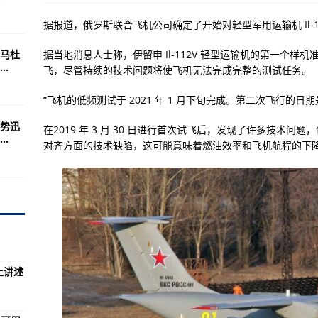
印媒又幻想
据报道，俄罗斯联合飞机公司确定了开始对轻型军用运输机 Il-1
干啥？
马杜
据当地消息人士称，伊留申 Il-112V 轻型运输机的第一个样机
是东风-41
.
飞，尽管持续的技术问题将使飞机无法完成完整的测试任务。
“飞机的低频测试于 2021 年 1 月下旬完成。第二次飞行的日期是
私进口名表 涉案金额上亿
势迅
在2019 年 3 月 30 日进行首次试飞后，发现了许多技术
，内生动力逐步增强 国民经济稳中加固稳中向好（经济新方位·年中数据怎
.
对齐方面的技术缺陷，这可能意味着燃油效率和飞机航程的下
更要“治谣”
产总值同比增12.7%
”，俄第二款五代机将现身
上讲述
发射坑，俄海军22350M型非常给力
上小王子，士兵当众求婚亲吻女友