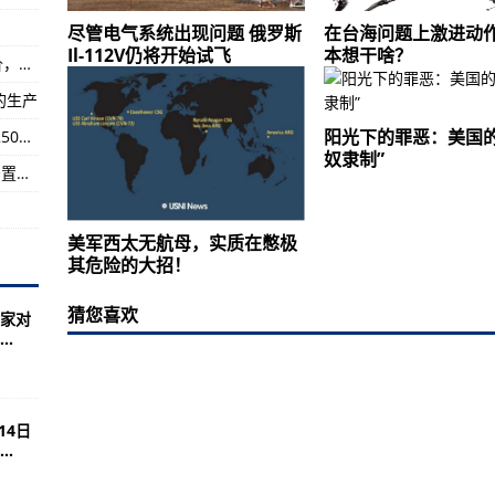
尽管电气系统出现问题 俄罗斯
在台海问题上激进动作
”
Il-112V仍将开始试飞
本想干啥？
珠海举行隧道透水事故发布会：将不惜一切代价，全力开展救援工作
府对新冠肺炎死亡人数统计出现较大误差
的生产
12V仍将开始试飞
阳光下的罪恶：美国的
四川广元普降暴雨 东河旺苍段提前转移群众近2500人
奴隶制”
四川汶川发生4.8级地震 当地已转移36人劝返安置游客695人
美军西太无航母，实质在憋极
其危险的大招！
猜您喜欢
家对
.
14日
.