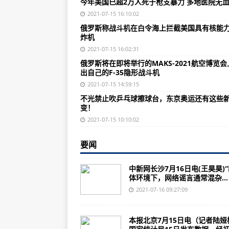
今年美国已超2万人死于枪支暴力 多地医院无
海地总统遇刺身亡前，马杜罗遭到
2021-07-15 16:10:02
中国驻南非大使慰问骚乱中受损失
俄罗斯称战斗机在白令海上拦截美国具有核能
炸机
跳水皇后重回泳池！郭晶晶将任东
2021-07-15 16:02:31
中国气象局：试点探索构建大风灾
俄罗斯将在即将举行的MAKS-2021航空博览会
出自己的F-35隐形战斗机
澳门修法禁止倒挂、倒插或随意丢
2021-07-15 14:59:15
当千年古城与世遗大会相遇｜新华
不光禁止吹乒乓球擦球台，东京奥运还有这些
变！
夏粮收购 | 新粮“入住”智慧粮仓 
2021-07-15 10:10:02
高温下的坚守 | 电力工人身穿厚厚
空间站 工作生活两不误（筑梦“太
要闻
数说“新”变化，“疆”会更美好！
中新网长沙7月16日电(王昊昊)
体环境下，网络谣言通常混杂...
夏粮收购 | 优服务、强监管维护
2021-07-16 09:27:09
AG50第二架原型机机体结构系统
能做手术、媲美小型医院，运9医
本报北京7月15日电（记者陆娅