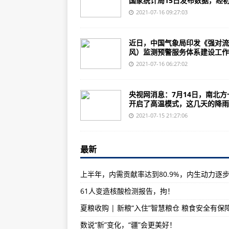
国家统计局15日发布数据，经初.
“祝融号”的朋友圈又更新了！
2021-07-16 09:27:03
国家航天局发布最新火星影像：“祝
苏州舰武器系统集中曝光，“中华神
近日，中国气象局印发《强对流
风）监测预警服务体系建设工作..
珠海举行隧道透水事故发布会：将
2021-07-16 06:27:02
强降雨致兰渝线部分列车晚点 铁
德国政府批准“下一代战斗机”资金
央视网消息：7月14日，南北方
开启了高温模式，这几天的降雨..
日本航空公司计划在2025年推出
2021-07-15 21:27:06
美国海军调整F-35C舰载机中队规
英国空军Nexus战斗云将投入使用
最新
俄罗斯开始测试新型重型装备伞降
英航波音787前起落架突然垮塌调
61人变造核酸检测报告，拘！
美军西太无航母，实质在憋极其危
夏粮收购 | 新粮“入住”智慧粮仓 粮食安全有保
阿富汗中国到底该不该介入？
数说“新”变化，“疆”会更美好！
中国社会组织在联合国人权理事会第