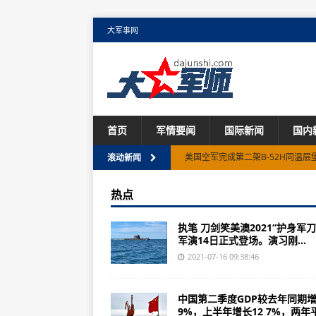
大军事网
首页
军情要闻
国际新闻
国内
美国空军完成第二架B-52H同温
滚动新闻
半自主机器狗帮助美国空军提高基
热点
世贸组织成员承诺2021年底前完
执笔 刀剑笑美澳2021“护身军刀
南非骚乱死亡人数升至117人
军演14日正式登场。演习刚...
美澳牵头 纠集11国军队“剑指中国”
2021-07-16 09:38:46
这个大国突然乱了 中国人一定要小
中国第二季度GDP较去年同期增
被美国“卡脖子”！印光辉量产，要买
9%，上半年增长12 7%，两年平.