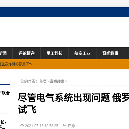
新闻
评论精选
军工科技
航空工业
奇闻趣事
层堡垒轰炸机的修复工作
地安全
您的位置：
首页
>
奇闻趣事
>
成渔业补贴谈判
”联合
尽管电气系统出现问题 俄罗斯
！
试飞
心了！
长7
100台发动机
2021-07-16 10:58:25
来源：
..