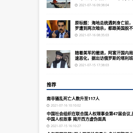
俄新型军机宣传片出现印度飞行员 
2021-07-16 09:38:04
在台海问题上激进动作不断 日本想
原标题：海地总统遇刺身亡前，
美国最怕中国什么？胡锡进：其实不
罗遭到两次暗杀，都跟美国脱不..
“新疆各民族亲如一家、血脉相连”
2021-07-16 08:35:03
打击“水客”走私！海关查扣涉嫌走
随着美军的撤退，阿富汗国内局
上半年，内需贡献率达到80.9%
速恶化，据出访俄罗斯的塔利班..
么看）
2021-07-15 17:38:03
社会各界议网络诚信建设：要“止谣”
推荐
61人变造核酸检测报告，拘！
我国经济持续稳定恢复 上半年国内生
南非骚乱死亡人数升至117人
俄军“放大招”，F-35战机迎“劲敌
2021-07-16 10:10:02
中国社会组织在联合国人权理事会第47届会议
8000吨驱逐舰上，设置408个导弹
中国人权故事 揭开西方虚伪面具
爱了！法国阅兵不忘浪漫，战机画
2021-07-15 16:10:27