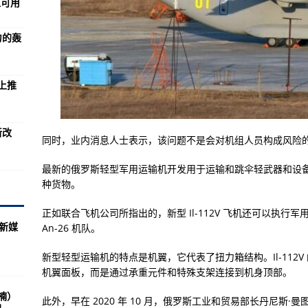
血可用
两次暗杀，都跟美国脱不了干系
侨胞和中资企业人员
力的轰
京奥运会跳水评委
害监测预警服务体系
上推
弃国旗等行为
影像
新改
同时，业内消息人士表示，该问题不是会对机组人员构成风险
粮食安全有保障
绝缘服 高空检修隐患线路
最新的俄罗斯轻型军用运输机开发用于运输和跳伞轻武器和设
种货物。
空之家”——中国空间站建设记⑥）
正如联合飞机公司所指出的，新型 Il-112V 飞机还可以执行军用
“新媒
An-26 机队。
种粮农民利益 确保农民卖上放心粮、明白粮
新型轻型运输机的特点是机翼，它代表了扭力箱结构。Il-112
在珠海实现交付
机翼面板，而是通过承重元件和特殊支架连接到机身顶部。
疗救护机内部全披露
楠）
此外，早在 2020 年 10 月，俄罗斯工业和贸易部长丹尼斯·曼图罗夫